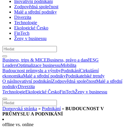
Inovativní podnikání
Zodpovědná společnost
Malé a střední podniky
Diverzita
Technologie
Ekologické Česko
FinTech
Ženy v businessu
Business, trips & MICE
Business, právo a daně
ESG
Leaders
Optimalizace businessu
Mobilita
Budoucnost průmyslu a výroby
Podnikání
Cirkulární
ekonomika
Malé a střední podniky
Podnikatelské trendy
O nás
Inovativní podnikání
Zodpovědná společnost
Malé a střední
podniky
Diverzita
Technologie
Ekologické Česko
FinTech
Ženy v businessu
Domovská stránka
»
Podnikání
»
BUDOUCNOST V
PRŮMYSLU A PODNIKÁNÍ
offline vs. online