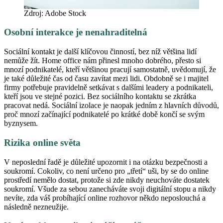
Zdroj: Adobe Stock
Osobní interakce je nenahraditelná
Sociální kontakt je další klíčovou činností, bez níž většina lidí
nemůže žít. Home office nám přinesl mnoho dobrého, přesto si
mnozí podnikatelé, kteří většinou pracují samostatně, uvědomují, že
je také důležité čas od času zavítat mezi lidi. Obdobně se i majitel
firmy potřebuje pravidelně setkávat s dalšími leadery a podnikateli,
kteří jsou ve stejné pozici. Bez sociálního kontaktu se zkrátka
pracovat nedá. Sociální izolace je naopak jedním z hlavních důvodů,
proč mnozí začínající podnikatelé po krátké době končí se svým
byznysem.
Rizika online světa
V neposlední řadě je důležité upozornit i na otázku bezpečnosti a
soukromí. Cokoliv, co není určeno pro „třetí“ uši, by se do online
prostředí nemělo dostat, protože si zde nikdy neuchováte dostatek
soukromí. Všude za sebou zanecháváte svoji digitální stopu a nikdy
nevíte, zda váš probíhající online rozhovor někdo neposlouchá a
následně nezneužije.