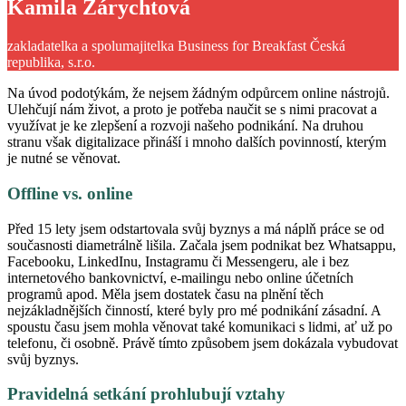
Kamila Zárychtová
zakladatelka a spolumajitelka Business for Breakfast Česká
republika, s.r.o.
Na úvod podotýkám, že nejsem žádným odpůrcem online nástrojů.
Ulehčují nám život, a proto je potřeba naučit se s nimi pracovat a
využívat je ke zlepšení a rozvoji našeho podnikání. Na druhou
stranu však digitalizace přináší i mnoho dalších povinností, kterým
je nutné se věnovat.
Offline vs. online
Před 15 lety jsem odstartovala svůj byznys a má náplň práce se od
současnosti diametrálně lišila. Začala jsem podnikat bez Whatsappu,
Facebooku, LinkedInu, Instagramu či Messengeru, ale i bez
internetového bankovnictví, e-mailingu nebo online účetních
programů apod. Měla jsem dostatek času na plnění těch
nejzákladnějších činností, které byly pro mé podnikání zásadní. A
spoustu času jsem mohla věnovat také komunikaci s lidmi, ať už po
telefonu, či osobně. Právě tímto způsobem jsem dokázala vybudovat
svůj byznys.
Pravidelná setkání prohlubují vztahy