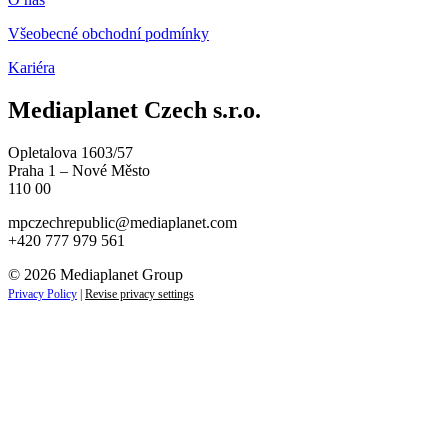
Všeobecné obchodní podmínky
Kariéra
Mediaplanet Czech s.r.o.
Opletalova 1603/57
Praha 1 – Nové Město
110 00
mpczechrepublic@mediaplanet.com
+420 777 979 561
© 2026 Mediaplanet Group
Privacy Policy
|
Revise privacy settings
Close
this
module
ZAJÍMAJÍ VÁS NOVINKY ZE SVĚTA
PODNIKÁNÍ?