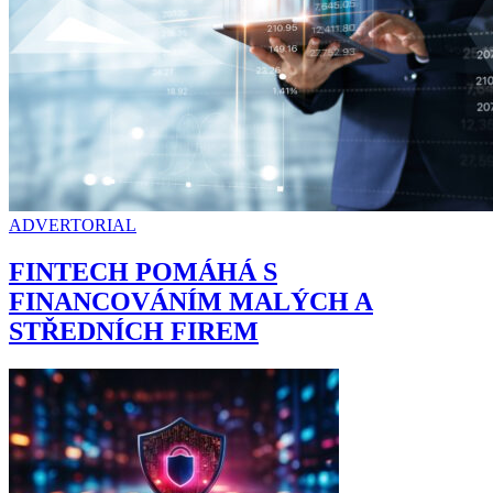
ADVERTORIAL
FINTECH POMÁHÁ S
FINANCOVÁNÍM MALÝCH A
STŘEDNÍCH FIREM