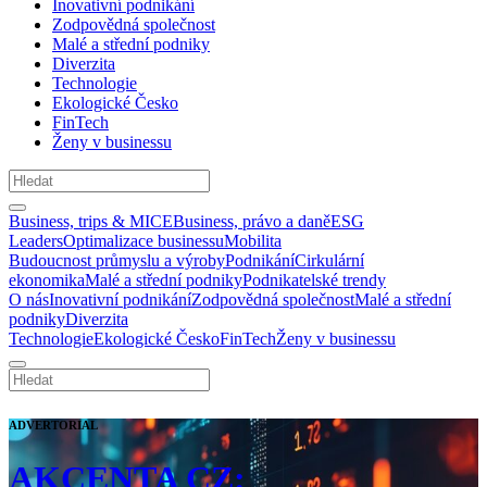
Inovativní podnikání
Zodpovědná společnost
Malé a střední podniky
Diverzita
Technologie
Ekologické Česko
FinTech
Ženy v businessu
Business, trips & MICE
Business, právo a daně
ESG
Leaders
Optimalizace businessu
Mobilita
Budoucnost průmyslu a výroby
Podnikání
Cirkulární
ekonomika
Malé a střední podniky
Podnikatelské trendy
O nás
Inovativní podnikání
Zodpovědná společnost
Malé a střední
podniky
Diverzita
Technologie
Ekologické Česko
FinTech
Ženy v businessu
ADVERTORIAL
AKCENTA CZ: