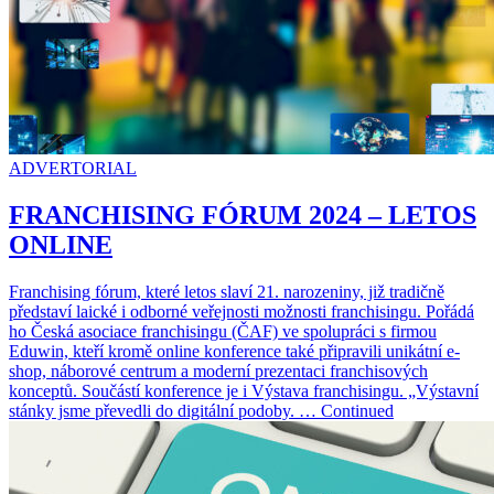
ADVERTORIAL
FRANCHISING FÓRUM 2024 – LETOS
ONLINE
Franchising fórum, které letos slaví 21. narozeniny, již tradičně
představí laické i odborné veřejnosti možnosti franchisingu. Pořádá
ho Česká asociace franchisingu (ČAF) ve spolupráci s firmou
Eduwin, kteří kromě online konference také připravili unikátní e-
shop, náborové centrum a moderní prezentaci franchisových
konceptů. Součástí konference je i Výstava franchisingu. „Výstavní
stánky jsme převedli do digitální podoby. … Continued