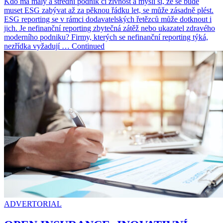
Kdo má malý a střední podnik či živnost a myslí si, že se bude
muset ESG zabývat až za pěknou řádku let, se může zásadně plést.
ESG reporting se v rámci dodavatelských řetězců může dotknout i
jich. Je nefinanční reporting zbytečná zátěž nebo ukazatel zdravého
moderního podniku? Firmy, kterých se nefinanční reporting týká,
nezřídka vyžadují … Continued
ADVERTORIAL