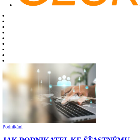
Podnikání
JAK PODNIKATEL KE ŠŤASTNÉMU