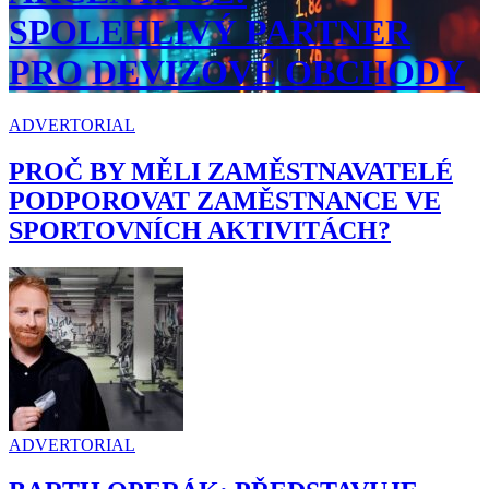
SPOLEHLIVÝ PARTNER
PRO DEVIZOVÉ OBCHODY
ADVERTORIAL
PROČ BY MĚLI ZAMĚSTNAVATELÉ
PODPOROVAT ZAMĚSTNANCE VE
SPORTOVNÍCH AKTIVITÁCH?
ADVERTORIAL