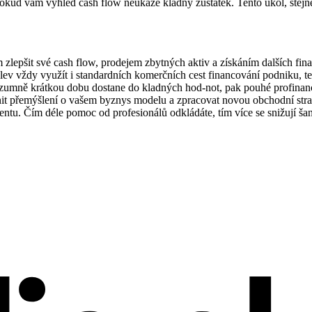
 dokud vám výhled cash flow neukáže kladný zůstatek. Tento úkol, stejn
zlepšit své cash flow, prodejem zbytných aktiv a získáním dalších fina
v vždy využít i standardních komerčních cest financování podniku, tedy
ozumně krátkou dobu dostane do kladných hod-not, pak pouhé profinanco
nit přemýšlení o vašem byznys modelu a zpracovat novou obchodní strate
entu. Čím déle pomoc od profesionálů odkládáte, tím více se snižují ša