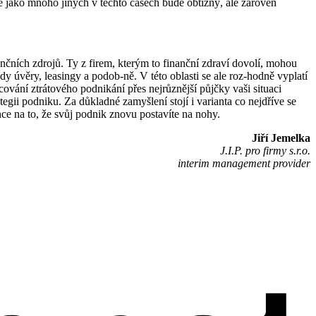
ě jako mnoho jiných v těchto časech bude obtížný, ale zároveň
nčních zdrojů. Ty z firem, kterým to finanční zdraví dovolí, mohou
 úvěry, leasingy a podob-ně. V této oblasti se ale roz-hodně vyplatí
vání ztrátového podnikání přes nejrůznější půjčky vaši situaci
gii podniku. Za důkladné zamyšlení stojí i varianta co nejdříve se
nce na to, že svůj podnik znovu postavíte na nohy.
Jiří Jemelka
J.I.P. pro firmy s.r.o.
interim management provider