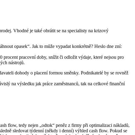
odej. Vhodné je také obrátit se na specialisty na krizový
táhnout opasek“. Jak to může vypadat konkrétně? Heslo dne zní:
procent pracovní doby, snížit či odložit výdaje, které nejsou pro
ých nástrojů.
odavateli dohody o placení formou směnky. Podnikatelé by se rovněž
vislý na výsledku jak práce zaměstnanců, tak na celkové finanční
ash flow, tedy nejen „odtok“ peněz z firmy při optimalizaci nákladů,
sledně sledovat týdenní (někdy i denní) výhled cash flow. Pokud se