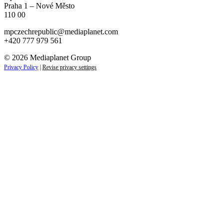
Praha 1 – Nové Město
110 00
mpczechrepublic@mediaplanet.com
+420 777 979 561
© 2026 Mediaplanet Group
Privacy Policy
|
Revise privacy settings
ZAJÍMAJÍ VÁS NOVINKY ZE SVĚTA PODNIK
Přihlaste se k odběru našich novinek a zůstaňte vždy v obraz
Váš e-mail
jan.novak@email.cz
Ne, děkuj