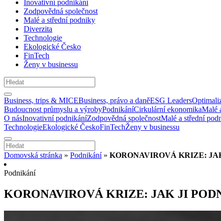
Inovativní podnikání
Zodpovědná společnost
Malé a střední podniky
Diverzita
Technologie
Ekologické Česko
FinTech
Ženy v businessu
Business, trips & MICE
Business, právo a daně
ESG Leaders
Optimali
Budoucnost průmyslu a výroby
Podnikání
Cirkulární ekonomika
Malé 
O nás
Inovativní podnikání
Zodpovědná společnost
Malé a střední pod
Technologie
Ekologické Česko
FinTech
Ženy v businessu
Domovská stránka
»
Podnikání
»
KORONAVIROVÁ KRIZE: JAK
Podnikání
KORONAVIROVÁ KRIZE: JAK JI PODN