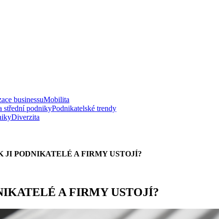
zace businessu
Mobilita
a střední podniky
Podnikatelské trendy
niky
Diverzita
 JI PODNIKATELÉ A FIRMY USTOJÍ?
IKATELÉ A FIRMY USTOJÍ?