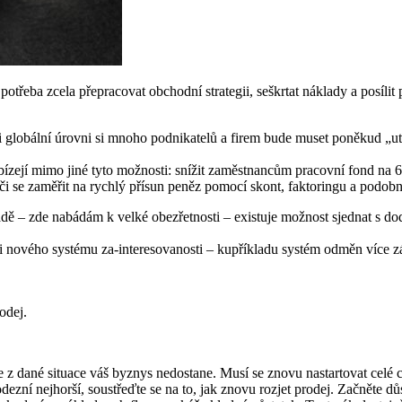
eba zcela přepracovat obchodní strategii, seškrtat náklady a posílit pr
 i globální úrovni si mnoho podnikatelů a firem bude muset poněkud „u
ízejí mimo jiné tyto možnosti: snížit zaměstnancům pracovní fond na 60 
i se zaměřit na rychlý přísun peněz pomocí skont, faktoringu a podobn
padě – zde nabádám k velké obezřetnosti – existuje možnost sjednat s d
ti nového systému za-interesovanosti – kupříkladu systém odměn více zá
odej.
e z dané situace váš byznys nedostane. Musí se znovu nastartovat celé c
zní nejhorší, soustřeďte se na to, jak znovu rozjet prodej. Začněte dů