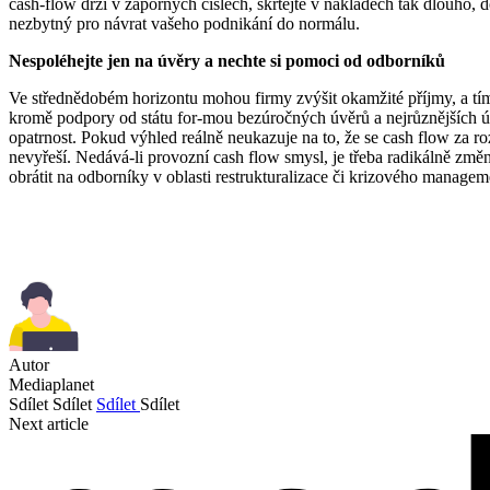
cash-flow drží v záporných číslech, škrtejte v nákladech tak dlouho,
nezbytný pro návrat vašeho podnikání do normálu.
Nespoléhejte jen na úvěry a nechte si pomoci od odborníků
Ve střednědobém horizontu mohou firmy zvýšit okamžité příjmy, a tím 
kromě podpory od státu for-mou bezúročných úvěrů a nejrůznějších úle
opatrnost. Pokud výhled reálně neukazuje na to, že se cash flow za r
nevyřeší. Nedává-li provozní cash flow smysl, je třeba radikálně změ
obrátit na odborníky v oblasti restrukturalizace či krizového managem
Autor
Mediaplanet
Sdílet
Sdílet
Sdílet
Sdílet
Next article