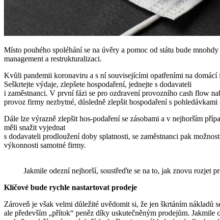
Místo pouhého spoléhání se na úvěry a pomoc od státu bude mnohdy potř
management a restrukturalizaci.
Kvůli pandemii koronaviru a s ní souvisejícími opatřeními na domácí
Seškrtejte výdaje, zlepšete hospodaření, jednejte s dodavateli
i zaměstnanci. V první fázi se pro ozdravení provozního cash flow nab
provoz firmy nezbytné, důsledně zlepšit hospodaření s pohledávkami č
Dále lze výrazně zlepšit hos-podaření se zásobami a v nejhorším pří
měli snažit vyjednat
s dodavateli prodloužení doby splatnosti, se zaměstnanci pak možnos
výkonnosti samotné firmy.
Jakmile odezní nejhorší, soustřeďte se na to, jak znovu rozjet pr
Klíčové bude rychle nastartovat prodeje
Zároveň je však velmi důležité uvědomit si, že jen škrtáním nákladů s
ale především „přítok“ peněz díky uskutečněným prodejům. Jakmile ode