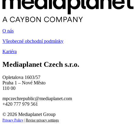
O nás
Všeobecné obchodní podmínky
Kariéra
Mediaplanet Czech s.r.o.
Opletalova 1603/57
Praha 1 – Nové Město
110 00
mpczechrepublic@mediaplanet.com
+420 777 979 561
© 2026 Mediaplanet Group
Privacy Policy
|
Revise privacy settings
Close
this