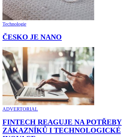
Technologie
ČESKO JE NANO
ADVERTORIAL
FINTECH REAGUJE NA POTŘEBY
ZÁKAZNÍKŮ I TECHNOLOGICKÉ