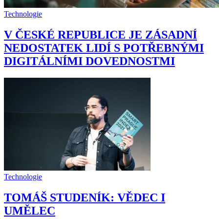
Technologie
V ČESKÉ REPUBLICE JE ZÁSADNÍ
NEDOSTATEK LIDÍ S POTŘEBNÝMI
DIGITÁLNÍMI DOVEDNOSTMI
Technologie
TOMÁŠ STUDENÍK: VĚDEC I
UMĚLEC