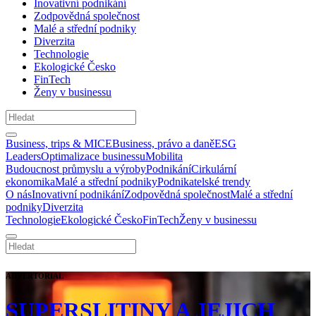
Inovativní podnikání
Zodpovědná společnost
Malé a střední podniky
Diverzita
Technologie
Ekologické Česko
FinTech
Ženy v businessu
Business, trips & MICE
Business, právo a daně
ESG
Leaders
Optimalizace businessu
Mobilita
Budoucnost průmyslu a výroby
Podnikání
Cirkulární
ekonomika
Malé a střední podniky
Podnikatelské trendy
O nás
Inovativní podnikání
Zodpovědná společnost
Malé a střední
podniky
Diverzita
Technologie
Ekologické Česko
FinTech
Ženy v businessu
ADVERTORIAL
SUPERSLITINY A JEJICH