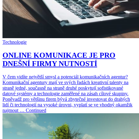
Technologie
ONLINE KOMUNIKACE JE PRO
DNEŠNÍ FIRMY NUTNOSTÍ
V čem vidíte největší smysl a potenciál komunikačních agentur?
Komunikační agentury mají ve svých řadách kreativní talenty na
straně jedné, současně na straně druhé poskytují sofistikované
datové systémy a technologie zaměřené na zásah cílové skupiny.
Poněvadž pro většinu firem bývá zbytečné investovat do drahých
lidí či technologií na vysoké úrovni, vyplatí se ve vhodný okamžik
najmout … Continued