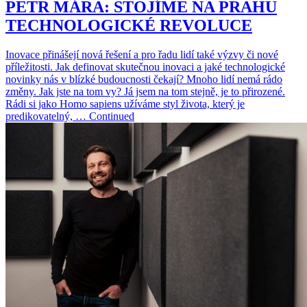
PETR MÁRA: STOJÍME NA PRAHU
TECHNOLOGICKÉ REVOLUCE
Inovace přinášejí nová řešení a pro řadu lidí také výzvy či nové
příležitosti. Jak definovat skutečnou inovaci a jaké technologické
novinky nás v blízké budoucnosti čekají? Mnoho lidí nemá rádo
změny. Jak jste na tom vy? Já jsem na tom stejně, je to přirozené.
Rádi si jako Homo sapiens užíváme styl života, který je
predikovatelný, … Continued