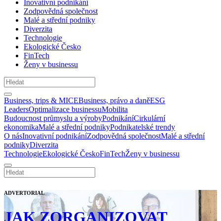
Inovativní podnikání
Zodpovědná společnost
Malé a střední podniky
Diverzita
Technologie
Ekologické Česko
FinTech
Ženy v businessu
Business, trips & MICE
Business, právo a daně
ESG
Leaders
Optimalizace businessu
Mobilita
Budoucnost průmyslu a výroby
Podnikání
Cirkulární
ekonomika
Malé a střední podniky
Podnikatelské trendy
O nás
Inovativní podnikání
Zodpovědná společnost
Malé a střední
podniky
Diverzita
Technologie
Ekologické Česko
FinTech
Ženy v businessu
ADVERTORIAL
JAK ZORGANIZOVAT