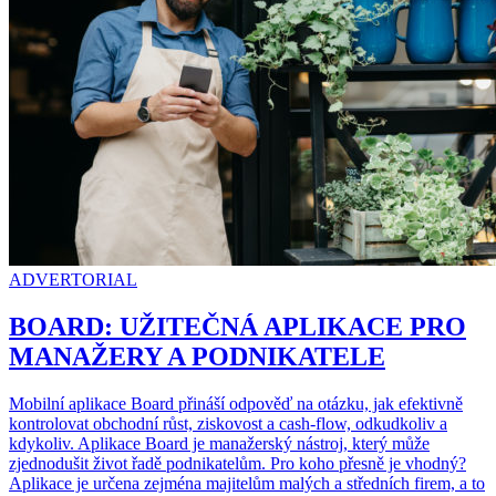
ADVERTORIAL
BOARD: UŽITEČNÁ APLIKACE PRO
MANAŽERY A PODNIKATELE
Mobilní aplikace Board přináší odpověď na otázku, jak efektivně
kontrolovat obchodní růst, ziskovost a cash-flow, odkudkoliv a
kdykoliv. Aplikace Board je manažerský nástroj, který může
zjednodušit život řadě podnikatelům. Pro koho přesně je vhodný?
Aplikace je určena zejména majitelům malých a středních firem, a to