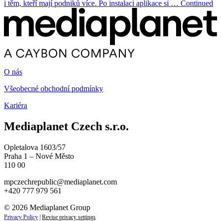
i těm, kteří mají podniků více. Po instalaci aplikace si … Continued
O nás
Všeobecné obchodní podmínky
Kariéra
Mediaplanet Czech s.r.o.
Opletalova 1603/57
Praha 1 – Nové Město
110 00
mpczechrepublic@mediaplanet.com
+420 777 979 561
© 2026 Mediaplanet Group
Privacy Policy
|
Revise privacy settings