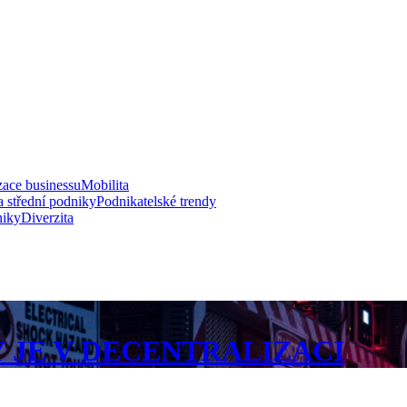
zace businessu
Mobilita
a střední podniky
Podnikatelské trendy
niky
Diverzita
JE V DECENTRALIZACI