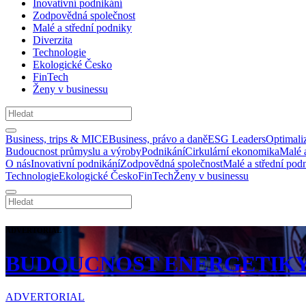
Inovativní podnikání
Zodpovědná společnost
Malé a střední podniky
Diverzita
Technologie
Ekologické Česko
FinTech
Ženy v businessu
Business, trips & MICE
Business, právo a daně
ESG Leaders
Optimali
Budoucnost průmyslu a výroby
Podnikání
Cirkulární ekonomika
Malé 
O nás
Inovativní podnikání
Zodpovědná společnost
Malé a střední pod
Technologie
Ekologické Česko
FinTech
Ženy v businessu
ADVERTORIAL
BUDOUCNOST ENERGETIKY 
ADVERTORIAL