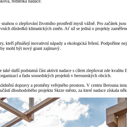
nková, ředitelka nadace.
e snahou o zlepšování životního prostředí myslí vážně. Pro začátek js
gativních důsledků klimatických změn. Ať už se jedná o projekty zaměřen
 kteří přinášejí inovativní nápady a ekologická řešení. Podpoříme neje
ě by mohl být nový grant zajímavý.
 také další podstatná část aktivit nadace s cílem zlepšovat zde kvalit
rganizací a řadu sousedských projektů v berounských obcích.
klidnění dopravy a proměny veřejného prostoru. V centru Berouna instalo
součástí dlouhodobého projektu Skrze město, za které nadace získala n