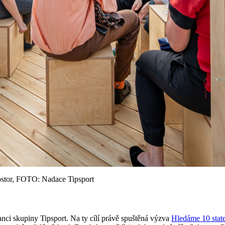
rostor, FOTO: Nadace Tipsport
nci skupiny Tipsport. Na ty cílí právě spuštěná výzva
Hledáme 10 stat