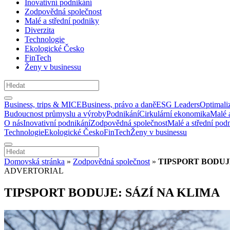
Inovativní podnikání
Zodpovědná společnost
Malé a střední podniky
Diverzita
Technologie
Ekologické Česko
FinTech
Ženy v businessu
Business, trips & MICE
Business, právo a daně
ESG Leaders
Optimali
Budoucnost průmyslu a výroby
Podnikání
Cirkulární ekonomika
Malé 
O nás
Inovativní podnikání
Zodpovědná společnost
Malé a střední pod
Technologie
Ekologické Česko
FinTech
Ženy v businessu
Domovská stránka
»
Zodpovědná společnost
»
TIPSPORT BODUJ
ADVERTORIAL
TIPSPORT BODUJE: SÁZÍ NA KLIMA