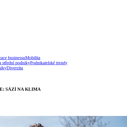
zace businessu
Mobilita
a střední podniky
Podnikatelské trendy
niky
Diverzita
E: SÁZÍ NA KLIMA