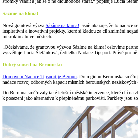
stromky vsadit a jak se o ně dlouhodobě starat,“ popisuje Lucia Štefá
Sázíme na klima!
Nová grantová výzva
Sázíme na klima!
jasně ukazuje, že to nadace s
inspirativní a inovativní projekty, které si kladou za cíl zmírnění ne
mikroklimatu ve městech.
„Očekáváme, že grantovou výzvou Sázíme na klima! oslovíme partnery,
vysvětluje Lucia Štefánková, ředitelka Nadace Tipsport. Právě pro n
Dobrý soused na Berounsku
Domovem Nadace Tipsport je Beroun
. Do regionu Berounska směřuje
nadace rozvoj odborných kapacit místních berounských neziskových o
Do Berouna směřovaly také letošní městské intervence, které cílí na z
k posezení jako alternativu k přeplněnému parkovišti. Parklety jsou 