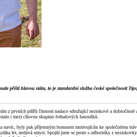
ude příští hlavou státu, to je standardní služba české společnosti T
dním z prvních pilířů činnosti nadace sdružující neziskové a dobročinn
ostalo i mezi cílovou skupinu fotbalových fanoušků.
la navíc, byly pak příjemným bonusem motivujícím ke společnému tráv
ěkolika let, nedává smysl. Spojili jsme se proto s odborníky z neziskovk