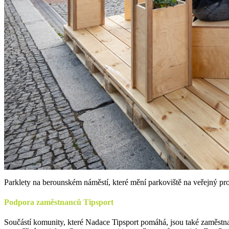
Parklety na berounském náměstí, které mění parkoviště na veřejný p
Podpora zaměstnanců Tipsport
Součástí komunity, které Nadace Tipsport pomáhá, jsou také zaměstna