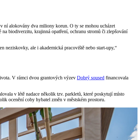
ou v ní alokovány dva miliony korun. O ty se mohou ucházet
é na biodiverzitu, krajinná opatření, ochranu stromů či zlepšování
n neziskovky, ale i akademická pracoviště nebo start-upy,“
u života. V rámci dvou grantových výzev
Dobrý soused
financovala
vala v létě nadace několik tzv. parkletů, které poskytují místo
ěkolik ocenění coby hybatel změn v městském prostoru.