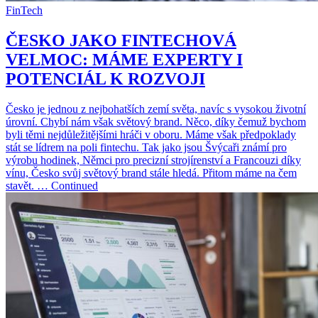
FinTech
ČESKO JAKO FINTECHOVÁ
VELMOC: MÁME EXPERTY I
POTENCIÁL K ROZVOJI
Česko je jednou z nejbohatších zemí světa, navíc s vysokou životní
úrovní. Chybí nám však světový brand. Něco, díky čemuž bychom
byli těmi nejdůležitějšími hráči v oboru. Máme však předpoklady
stát se lídrem na poli fintechu. Tak jako jsou Švýcaři známí pro
výrobu hodinek, Němci pro precizní strojírenství a Francouzi díky
vínu, Česko svůj světový brand stále hledá. Přitom máme na čem
stavět. … Continued