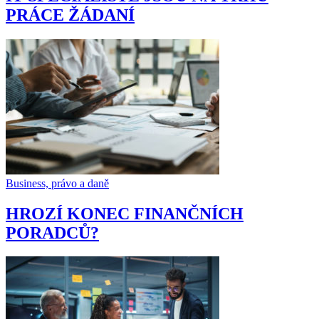
PRÁCE ŽÁDANÍ
Business, právo a daně
HROZÍ KONEC FINANČNÍCH
PORADCŮ?