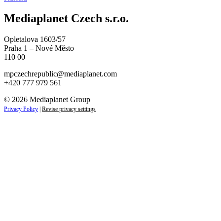
Mediaplanet Czech s.r.o.
Opletalova 1603/57
Praha 1 – Nové Město
110 00
mpczechrepublic@mediaplanet.com
+420 777 979 561
© 2026 Mediaplanet Group
Privacy Policy
|
Revise privacy settings
Close
this
module
ZAJÍMAJÍ VÁS NOVINKY ZE SVĚTA
PODNIKÁNÍ?
Přihlaste se k odběru našich novinek a zůstaňte vždy v
obraze.