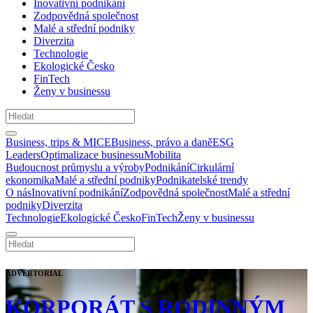
Inovativní podnikání
Zodpovědná společnost
Malé a střední podniky
Diverzita
Technologie
Ekologické Česko
FinTech
Ženy v businessu
Business, trips & MICE
Business, právo a daně
ESG
Leaders
Optimalizace businessu
Mobilita
Budoucnost průmyslu a výroby
Podnikání
Cirkulární
ekonomika
Malé a střední podniky
Podnikatelské trendy
O nás
Inovativní podnikání
Zodpovědná společnost
Malé a střední
podniky
Diverzita
Technologie
Ekologické Česko
FinTech
Ženy v businessu
ADVERTORIAL
KORPORÁT S RODINNÝM