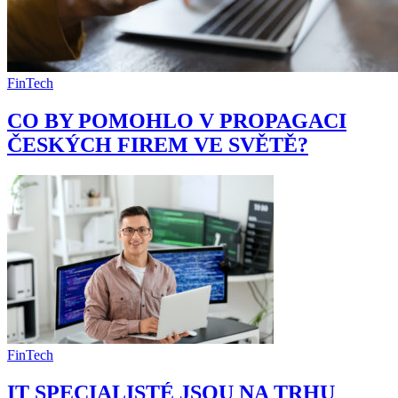
FinTech
CO BY POMOHLO V PROPAGACI
ČESKÝCH FIREM VE SVĚTĚ?
FinTech
IT SPECIALISTÉ JSOU NA TRHU