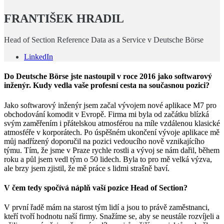
FRANTIŠEK HRADIL
Head of Section Reference Data as a Service v Deutsche Börse
LinkedIn
Do Deutsche Börse jste nastoupil v roce 2016 jako softwarový
inženýr. Kudy vedla vaše profesní cesta na současnou pozici?
Jako softwarový inženýr jsem začal vývojem nové aplikace M7 pro
obchodování komodit v Evropě. Firma mi byla od začátku blízká
svým zaměřením i přátelskou atmosférou na míle vzdálenou klasické
atmosféře v korporátech. Po úspěšném ukončení vývoje aplikace mě
můj nadřízený doporučil na pozici vedoucího nově vznikajícího
týmu. Tím, že jsme v Praze rychle rostli a vývoj se nám dařil, během
roku a půl jsem vedl tým o 50 lidech. Byla to pro mě velká výzva,
ale brzy jsem zjistil, že mě práce s lidmi strašně baví.
V čem tedy spočívá náplň vaší pozice Head of Section?
V první řadě mám na starost tým lidí a jsou to právě zaměstnanci,
kteří tvoří hodnotu naší firmy. Snažíme se, aby se neustále rozvíjeli a