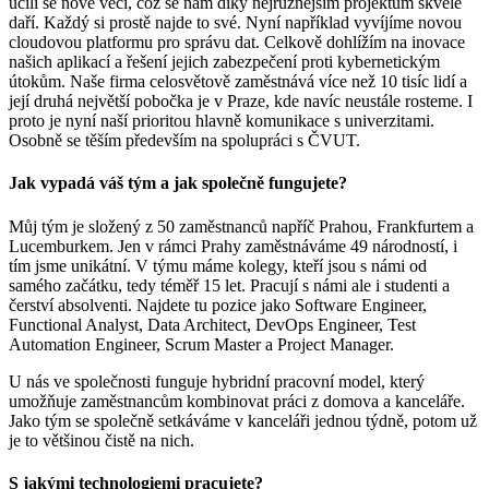
učili se nové věci, což se nám díky nejrůznějším projektům skvěle
daří. Každý si prostě najde to své. Nyní například vyvíjíme novou
cloudovou platformu pro správu dat. Celkově dohlížím na inovace
našich aplikací a řešení jejich zabezpečení proti kybernetickým
útokům. Naše firma celosvětově zaměstnává více než 10 tisíc lidí a
její druhá největší pobočka je v Praze, kde navíc neustále rosteme. I
proto je nyní naší prioritou hlavně komunikace s univerzitami.
Osobně se těším především na spolupráci s ČVUT.
Jak vypadá váš tým a jak společně fungujete?
Můj tým je složený z 50 zaměstnanců napříč Prahou, Frankfurtem a
Lucemburkem. Jen v rámci Prahy zaměstnáváme 49 národností, i
tím jsme unikátní. V týmu máme kolegy, kteří jsou s námi od
samého začátku, tedy téměř 15 let. Pracují s námi ale i studenti a
čerství absolventi. Najdete tu pozice jako Software Engineer,
Functional Analyst, Data Architect, DevOps Engineer, Test
Automation Engineer, Scrum Master a Project Manager.
U nás ve společnosti funguje hybridní pracovní model, který
umožňuje zaměstnancům kombinovat práci z domova a kanceláře.
Jako tým se společně setkáváme v kanceláři jednou týdně, potom už
je to většinou čistě na nich.
S jakými technologiemi pracujete?