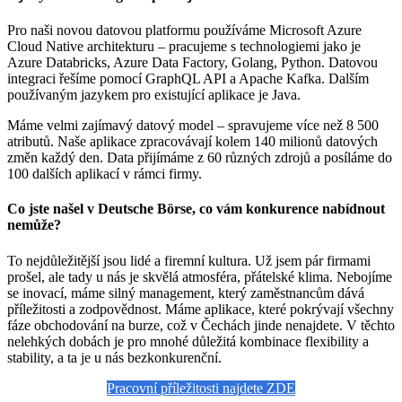
Pro naši novou datovou platformu používáme Microsoft Azure
Cloud Native architekturu – pracujeme s technologiemi jako je
Azure Databricks, Azure Data Factory, Golang, Python. Datovou
integraci řešíme pomocí GraphQL API a Apache Kafka. Dalším
používaným jazykem pro existující aplikace je Java.
Máme velmi zajímavý datový model – spravujeme více než 8 500
atributů. Naše aplikace zpracovávají kolem 140 milionů datových
změn každý den. Data přijímáme z 60 různých zdrojů a posíláme do
100 dalších aplikací v rámci firmy.
Co jste našel v Deutsche Börse, co vám konkurence nabídnout
nemůže?
To nejdůležitější jsou lidé a firemní kultura. Už jsem pár firmami
prošel, ale tady u nás je skvělá atmosféra, přátelské klima. Nebojíme
se inovací, máme silný management, který zaměstnancům dává
příležitosti a zodpovědnost. Máme aplikace, které pokrývají všechny
fáze obchodování na burze, což v Čechách jinde nenajdete. V těchto
nelehkých dobách je pro mnohé důležitá kombinace flexibility a
stability, a ta je u nás bezkonkurenční.
Pracovní příležitosti najdete ZDE