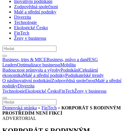
Inovativní podnikání
Zodpovědná společnost
Malé a střední podniky
Diverzita
Technologie
Ekologické Česko
FinTech
Ženy v businessu
Business, trips & MICE
Business, právo a daně
ESG
Leaders
Optimalizace businessu
Mobilita
Budoucnost průmyslu a výroby
Podnikání
Cirkulární
ekonomika
Malé a střední podniky
Podnikatelské trendy
O nás
Inovativní podnikání
Zodpovědná společnost
Malé a střední
podniky
Diverzita
Technologie
Ekologické Česko
FinTech
Ženy v businessu
Domovská stránka
»
FinTech
»
KORPORÁT S RODINNÝM
PROSTŘEDÍM NENÍ FIKCÍ
ADVERTORIAL
KORPORÁT S RODINNÝM