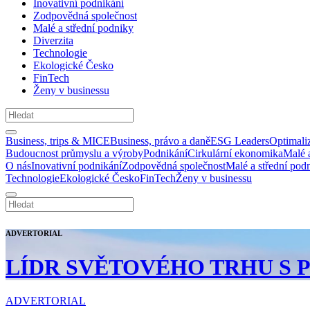
Inovativní podnikání
Zodpovědná společnost
Malé a střední podniky
Diverzita
Technologie
Ekologické Česko
FinTech
Ženy v businessu
Business, trips & MICE
Business, právo a daně
ESG Leaders
Optimali
Budoucnost průmyslu a výroby
Podnikání
Cirkulární ekonomika
Malé 
O nás
Inovativní podnikání
Zodpovědná společnost
Malé a střední pod
Technologie
Ekologické Česko
FinTech
Ženy v businessu
ADVERTORIAL
LÍDR SVĚTOVÉHO TRHU S
ADVERTORIAL