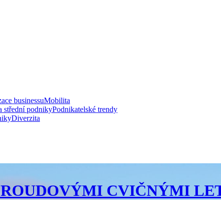
zace businessu
Mobilita
a střední podniky
Podnikatelské trendy
niky
Diverzita
 PROUDOVÝMI CVIČNÝMI LE