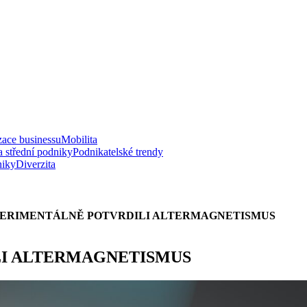
zace businessu
Mobilita
a střední podniky
Podnikatelské trendy
niky
Diverzita
PERIMENTÁLNĚ POTVRDILI ALTERMAGNETISMUS
LI ALTERMAGNETISMUS