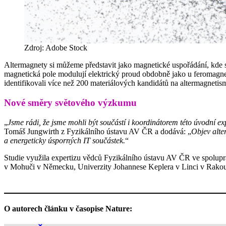
Zdroj: Adobe Stock
Altermagnety si můžeme představit jako magnetické uspořádání, kde se
magnetická pole modulují elektrický proud obdobně jako u feromagnetů
identifikovali více než 200 materiálových kandidátů na altermagnetis
Nové směry světového výzkumu
„
Jsme rádi, že jsme mohli být součástí i koordinátorem této úvodní e
Tomáš Jungwirth z Fyzikálního ústavu AV ČR a dodává: „
Objev alte
a energeticky úsporných IT součástek.
“
Studie využila expertizu vědců Fyzikálního ústavu AV ČR ve spoluprá
v Mohuči v Německu, Univerzity Johannese Keplera v Linci v Rakous
O autorech článku v časopise Nature: