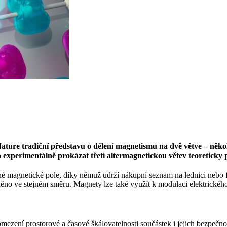
ture tradiční představu o dělení magnetismu na dvě větve – někol
 experimentálně prokázat třetí altermagnetickou větev teoreticky
é magnetické pole, díky němuž udrží nákupní seznam na lednici nebo 
ěno ve stejném směru. Magnety lze také využít k modulaci elektrickéh
ezení prostorové a časové škálovatelnosti součástek i jejich bezpečn