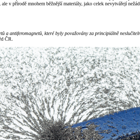
ale v přírodě mnohem běžnější materiály, jako celek nevytvářejí nežádo
 antiferomagnetů, které byly považovány za principiálně neslučitelné. 
věd ČR.