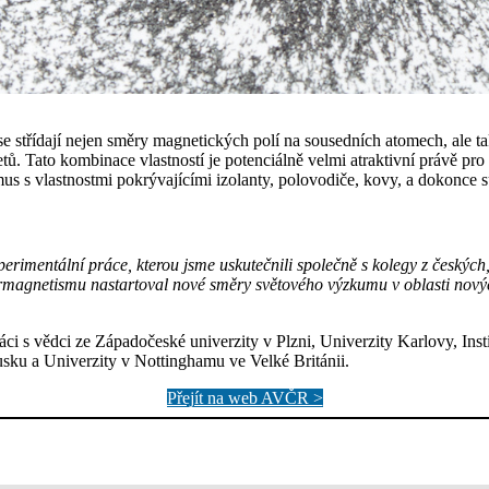
 střídají nejen směry magnetických polí na sousedních atomech, ale tak
. Tato kombinace vlastností je potenciálně velmi atraktivní právě pro 
mus s vlastnostmi pokrývajícími izolanty, polovodiče, kovy, a dokonce 
xperimentální práce, kterou jsme uskutečnili společně s kolegy z českýc
rmagnetismu nastartoval nové směry světového výzkumu v oblasti novýc
ci s vědci ze Západočeské univerzity v Plzni, Univerzity Karlovy, Ins
ku a Univerzity v Nottinghamu ve Velké Británii.
Přejít na web AVČR >