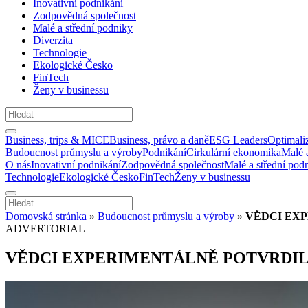
Inovativní podnikání
Zodpovědná společnost
Malé a střední podniky
Diverzita
Technologie
Ekologické Česko
FinTech
Ženy v businessu
Business, trips & MICE
Business, právo a daně
ESG Leaders
Optimali
Budoucnost průmyslu a výroby
Podnikání
Cirkulární ekonomika
Malé 
O nás
Inovativní podnikání
Zodpovědná společnost
Malé a střední pod
Technologie
Ekologické Česko
FinTech
Ženy v businessu
Domovská stránka
»
Budoucnost průmyslu a výroby
»
VĚDCI EX
ADVERTORIAL
VĚDCI EXPERIMENTÁLNĚ POTVRDI