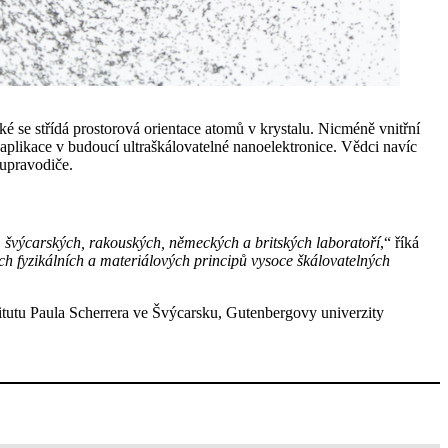
é se střídá prostorová orientace atomů v krystalu. Nicméně vnitřní
aplikace v budoucí ultraškálovatelné nanoelektronice. Vědci navíc
supravodiče.
h, švýcarských, rakouských, německých a britských laboratoří
,“ říká
h fyzikálních a materiálových principů vysoce škálovatelných
titutu Paula Scherrera ve Švýcarsku, Gutenbergovy univerzity