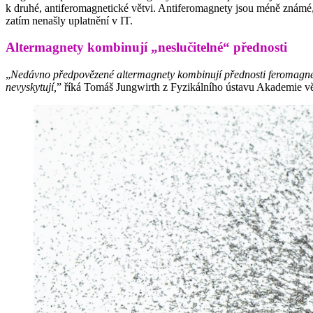
k druhé, antiferomagnetické větvi. Antiferomagnety jsou méně známé, 
zatím nenašly uplatnění v IT.
Altermagnety kombinují „neslučitelné“ přednosti
„
Nedávno předpovězené altermagnety kombinují přednosti feromagnetů a
nevyskytují,
” říká Tomáš Jungwirth z Fyzikálního ústavu Akademie 