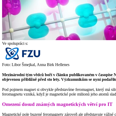
Ve spolupráci s:
Foto: Libor Šmejkal, Anna Birk Hellenes
Mezinárodní tým vědců boří v článku publikovaném v časopise Na
objevenou přibližně před sto lety. Výzkumníkům se nyní podařilo
Pod pojmem magnet si obvykle představíme feromagnet, který má siln
feromagnetu vzniká, když je magnetické pole milionů jeho atomů slad
Omezení dosud známých magnetických větví pro IT
Magnetické pole buzené feromagnety zároveň ale představuje vážné om