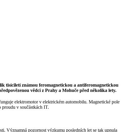
ik tisíciletí známou feromagnetickou a antiferomagnetickou
 předpovězenou vědci z Prahy a Mohuče před několika lety.
funguje elektromotor v elektrickém automobilu. Magnetické pole
o proudu v součástkách IT.
osti. Významná pozornost výzkumu posledních let se tak upnula