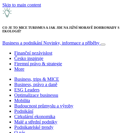
Skip to main content
CO JE TO MICE TURISMUS A JAK JDE NA JIŽNÍ MORAVĚ DOHROMADY S
EKOLOGIÍ?
Business a podnikání
Novinky, informace a příběhy
Finanční nezávislost
Česko inspiruje
Firemní právo & strategie
More
Business, trips & MICE
Business, právo a daně
ESG Leaders
Optimalizace businessu
Mobilita
Budoucnost průmyslu a výroby
Podnikání
Cirkulární ekonomika
Malé a střední podniky
Podnikatelské trendy
O nás