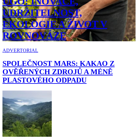
UGO: INOVACE,
UDRŽITELNOST,
EKOLOGIE A ŽIVOT V
ROVNOVÁZE
ADVERTORIAL
SPOLEČNOST MARS: KAKAO Z
OVĚŘENÝCH ZDROJŮ A MÉNĚ
PLASTOVÉHO ODPADU