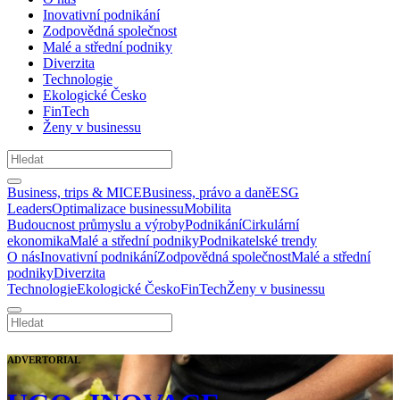
Inovativní podnikání
Zodpovědná společnost
Malé a střední podniky
Diverzita
Technologie
Ekologické Česko
FinTech
Ženy v businessu
Business, trips & MICE
Business, právo a daně
ESG
Leaders
Optimalizace businessu
Mobilita
Budoucnost průmyslu a výroby
Podnikání
Cirkulární
ekonomika
Malé a střední podniky
Podnikatelské trendy
O nás
Inovativní podnikání
Zodpovědná společnost
Malé a střední
podniky
Diverzita
Technologie
Ekologické Česko
FinTech
Ženy v businessu
ADVERTORIAL