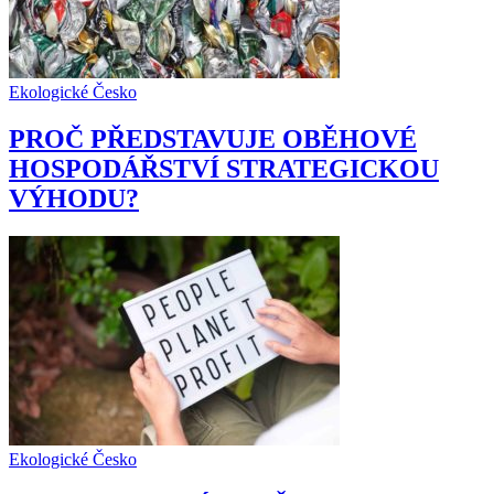
Ekologické Česko
PROČ PŘEDSTAVUJE OBĚHOVÉ
HOSPODÁŘSTVÍ STRATEGICKOU
VÝHODU?
Ekologické Česko