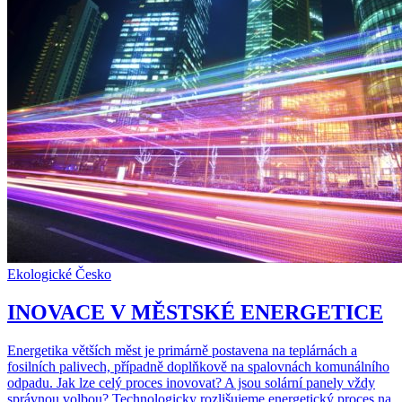
Ekologické Česko
INOVACE V MĚSTSKÉ ENERGETICE
Energetika větších měst je primárně postavena na teplárnách a
fosilních palivech, případně doplňkově na spalovnách komunálního
odpadu. Jak lze celý proces inovovat? A jsou solární panely vždy
správnou volbou? Technologicky rozlišujeme energetický proces na