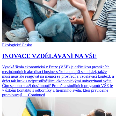
Ekologické Česko
INOVACE VZDĚLÁVÁNÍ NA VŠE
Vysoká škola ekonomická v Praze (VŠE) je držitelkou prestižních
mezinárodních akreditací business škol a o další se uchází, takže
musí neustále reagovat na měnící se prostředí a vzdělávací kontext, a
držet tak krok s nejprestižnějšími ekonomickými univerzitami světa.
Čím se toho snaží dosáhnout? Proměna studijních programů VŠE je
v úzkém kontaktu s odborníky z firemního světa, kteří pravidelně
promlouvají … Continued