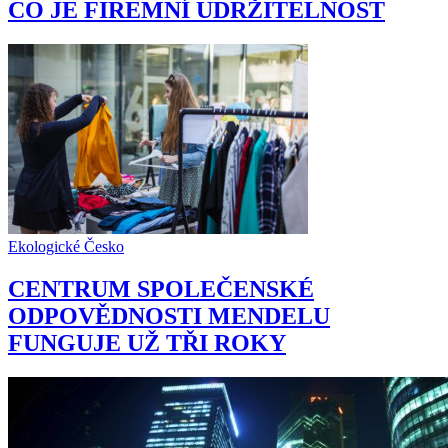
CO JE FIREMNÍ UDRŽITELNOST
Ekologické Česko
CENTRUM SPOLEČENSKÉ
ODPOVĚDNOSTI MENDELU
FUNGUJE UŽ TŘI ROKY