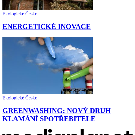
Ekologické Česko
ENERGETICKÉ INOVACE
Ekologické Česko
GREENWASHING: NOVÝ DRUH
KLAMÁNÍ SPOTŘEBITELE