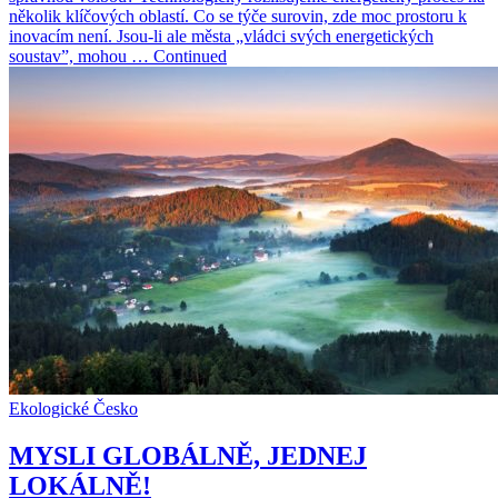
několik klíčových oblastí. Co se týče surovin, zde moc prostoru k
inovacím není. Jsou-li ale města „vládci svých energetických
soustav”, mohou … Continued
Ekologické Česko
MYSLI GLOBÁLNĚ, JEDNEJ
LOKÁLNĚ!