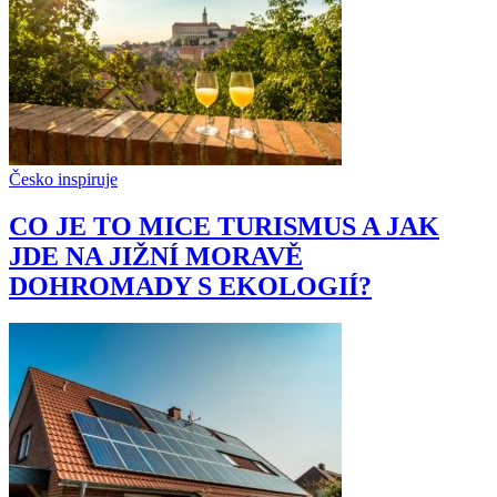
Česko inspiruje
CO JE TO MICE TURISMUS A JAK
JDE NA JIŽNÍ MORAVĚ
DOHROMADY S EKOLOGIÍ?