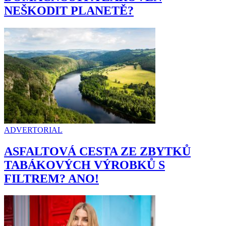
NEŠKODIT PLANETĚ?
ADVERTORIAL
ASFALTOVÁ CESTA ZE ZBYTKŮ
TABÁKOVÝCH VÝROBKŮ S
FILTREM? ANO!