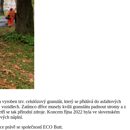
vyroben tzv. celulózový granulát, který se přidává do asfaltových
ích vozidlech. Zatímco dříve musely kvůli granulátu padnout stromy a z
etří se tak přírodní zdroje. Koncem října 2022 byla ve slovenském
ových náplní.
áce právě se společností ECO Butt.