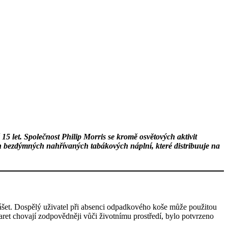
ž 15 let. Společnost Philip Morris se kromě osvětových aktivit
ch bezdýmných nahřívaných tabákových náplní, které distribuuje na
zhášet. Dospělý uživatel při absenci odpadkového koše může použitou
igaret chovají zodpovědněji vůči životnímu prostředí, bylo potvrzeno