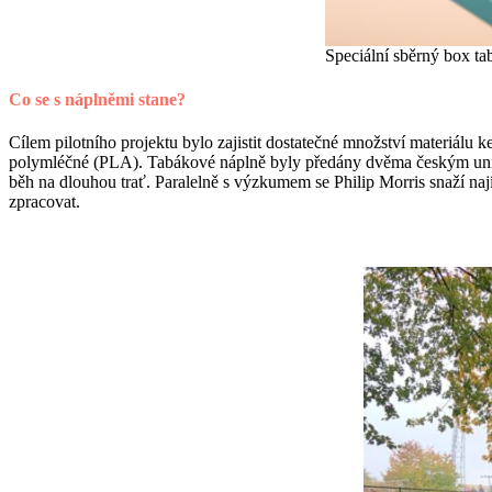
Speciální sběrný box t
Co se s náplněmi stane?
Cílem pilotního projektu bylo zajistit dostatečné množství materiálu k
polymléčné (PLA). Tabákové náplně byly předány dvěma českým univerz
běh na dlouhou trať. Paralelně s výzkumem se Philip Morris snaží nají
zpracovat.