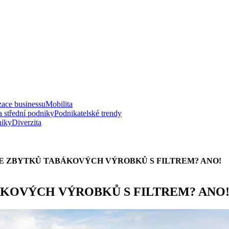
zace businessu
Mobilita
a střední podniky
Podnikatelské trendy
niky
Diverzita
E ZBYTKŮ TABÁKOVÝCH VÝROBKŮ S FILTREM? ANO!
ÁKOVÝCH VÝROBKŮ S FILTREM? ANO