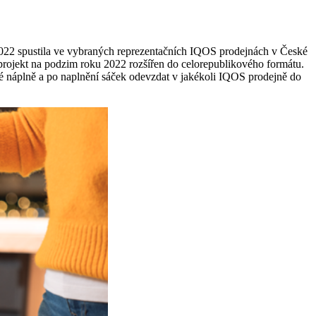
2022 spustila ve vybraných reprezentačních IQOS prodejnách v České
 projekt na podzim roku 2022 rozšířen do celorepublikového formátu.
vé náplně a po naplnění sáček odevzdat v jakékoli IQOS prodejně do