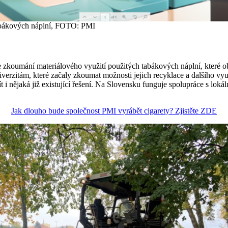
abákových náplní, FOTO: PMI
e zkoumání materiálového využití použitých tabákových náplní, které obsa
itám, které začaly zkoumat možnosti jejich recyklace a dalšího využit
t i nějaká již existující řešení. Na Slovensku funguje spolupráce s lo
Jak dlouho bude společnost PMI vyrábět cigarety? Zjistěte ZDE