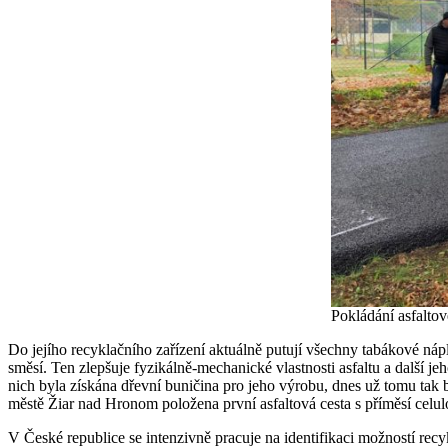
Pokládání asfalto
Do jejího recyklačního zařízení aktuálně putují všechny tabákové náp
směsí. Ten zlepšuje fyzikálně-mechanické vlastnosti asfaltu a další je
nich byla získána dřevní buničina pro jeho výrobu, dnes už tomu tak b
městě Žiar nad Hronom položena první asfaltová cesta s příměsí cel
V České republice se intenzivně pracuje na identifikaci možností rec