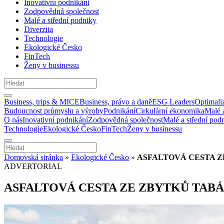
Inovativní podnikání
Zodpovědná společnost
Malé a střední podniky
Diverzita
Technologie
Ekologické Česko
FinTech
Ženy v businessu
Business, trips & MICE
Business, právo a daně
ESG Leaders
Optimali
Budoucnost průmyslu a výroby
Podnikání
Cirkulární ekonomika
Malé 
O nás
Inovativní podnikání
Zodpovědná společnost
Malé a střední pod
Technologie
Ekologické Česko
FinTech
Ženy v businessu
Domovská stránka
»
Ekologické Česko
»
ASFALTOVÁ CESTA Z
ADVERTORIAL
ASFALTOVÁ CESTA ZE ZBYTKŮ TAB