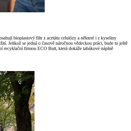
hují bioplastový filtr z acetátu celulózy a některé i z kyseliny
í. Jelikož se jedná o časově náročnou vědeckou práci, bude to ještě
kální recyklační firmou ECO Butt, která dokáže tabákové náplně