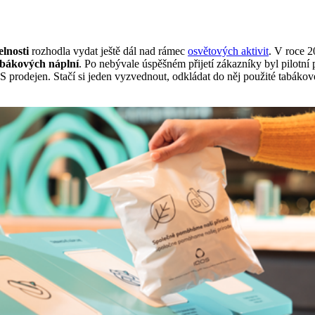
elnosti
rozhodla vydat ještě dál nad rámec
osvětových aktivit
. V roce 
abákových náplní
. Po nebývale úspěšném přijetí zákazníky byl pilotní
OS prodejen. Stačí si jeden vyzvednout, odkládat do něj použité tabáko