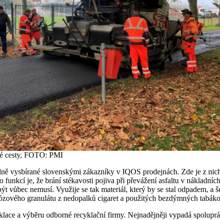
vé cesty, FOTO: PMI
lně vysbírané slovenskými zákazníky v IQOS prodejnách. Zde je z nich 
ho funkcí je, že brání stékavosti pojiva při převážení asfaltu v nákladn
ýt vůbec nemusí. Využije se tak materiál, který by se stal odpadem, a š
ulózového granulátu z nedopalků cigaret a použitých bezdýmných tabák
yklace a výběru odborné recyklační firmy. Nejnadějněji vypadá spolupr