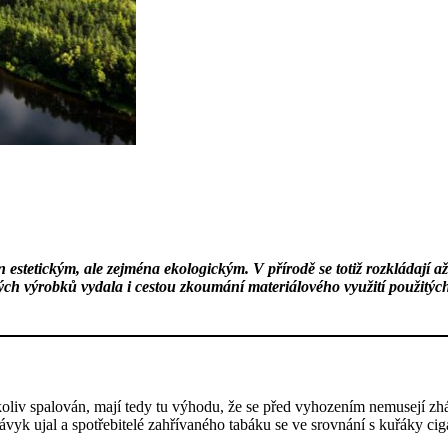
 estetickým, ale zejména ekologickým.
V přírodě se totiž rozkládají a
vých výrobků vydala i cestou zkoumání materiálového využití použitý
 nikoliv spalován, mají tedy tu výhodu, že se před vyhozením nemusejí 
 návyk ujal a spotřebitelé zahřívaného tabáku se ve srovnání s kuřáky c