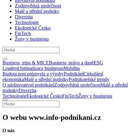
Inovativní podnikání
Zodpovědná společnost
Malé a střední podniky
Diverzita
Technologie
Ekologické Česko
FinTech
Ženy v businessu
Business, trips & MICE
Business, právo a daně
ESG
Leaders
Optimalizace businessu
Mobilita
Budoucnost průmyslu a výroby
Podnikání
Cirkulární
ekonomika
Malé a střední podniky
Podnikatelské trendy
O nás
Inovativní podnikání
Zodpovědná společnost
Malé a střední
podniky
Diverzita
Technologie
Ekologické Česko
FinTech
Ženy v businessu
O webu www.info-podnikani.cz
O nás