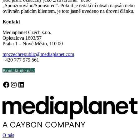
„Sponzorováno/Sponsored“. Pokud je redakční obsah napsán nebo
ovlivněn platícím klientem, je toto jasně uvedeno na úrovni článku.
Kontakt
Mediaplanet Czech s.r.o.
Opletalova 1603/57
Praha 1 – Nové Město, 110 00
mpczechrepublic@mediaplanet.com
+420 777 979 561
Kontaktujte nás!
Facebook
Instagram
LinkedIn
O nás