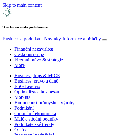
Skip to main content
O webu www.info-podnikani.cz
Business a podnikání
Novinky, informace a příběhy
Finanční nezávislost
Česko inspiruje
Firemní právo & strategie
More
Business, trips & MICE
Business, právo a daně
ESG Leaders
Optimalizace businessu
Mobilita
Budoucnost průmyslu a výroby
Podnikání
Cirkulární ekonomika
Malé a střední podniky
Podnikatelské trendy
O nás