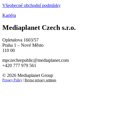
Všeobecné obchodní podmínky
Kariéra
Mediaplanet Czech s.r.o.
Opletalova 1603/57
Praha 1 – Nové Město
110 00
mpczechrepublic@mediaplanet.com
+420 777 979 561
© 2026 Mediaplanet Group
Privacy Policy
|
Revise privacy settings
Close
this
module
ZAJÍMAJÍ VÁS NOVINKY ZE SVĚTA
PODNIKÁNÍ?