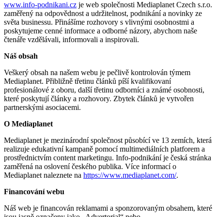
www.info-podnikani.cz
je web společnosti Mediaplanet Czech s.r.o.
zaměřený na odpovědnost a udržitelnost, podnikání a novinky ze
světa businessu. Přinášíme rozhovory s vlivnými osobnostmi a
poskytujeme cenné informace a odborné názory, abychom naše
čtenáře vzdělávali, informovali a inspirovali.
Náš obsah
Veškerý obsah na našem webu je pečlivě kontrolován týmem
Mediaplanet. Přibližně třetinu článků píší kvalifikovaní
profesionálové z oboru, další třetinu odborníci a známé osobnosti,
které poskytují články a rozhovory. Zbytek článků je vytvořen
partnerskými asociacemi.
O Mediaplanet
Mediaplanet je mezinárodní společnost působící ve 13 zemích, která
realizuje edukativní kampaně pomocí multimediálních platforem a
prostřednictvím content marketingu. Info-podnikání je česká stránka
zaměřená na oslovení českého publika. Více informací o
Mediaplanet naleznete na
https://www.mediaplanet.com/
.
Financování webu
Náš web je financován reklamami a sponzorovaným obsahem, které
jsou jasně označeny jako „Advertorial“ nebo