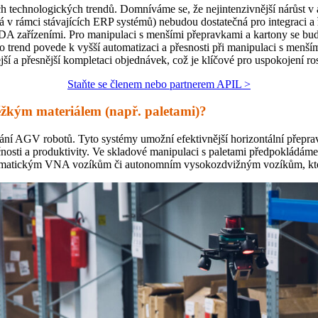
ých technologických trendů. Domníváme se, že nejintenzivnější nárůst 
 v rámci stávajících ERP systémů) nebudou dostatečná pro integraci a
 PDA zařízeními. Pro manipulaci s menšími přepravkami a kartony se bu
 trend povede k vyšší automatizaci a přesnosti při manipulaci s menší
í a přesnější kompletaci objednávek, což je klíčové pro uspokojení rost
Staňte se členem nebo partnerem APIL >
ěžkým materiálem (např. paletami)?
ání AGV robotů. Tyto systémy umožní efektivnější horizontální přepra
nosti a produktivity. Ve skladové manipulaci s paletami předpokládáme
automatickým VNA vozíkům či autonomním vysokozdvižným vozíkům, kter