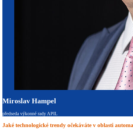
Miroslav Hampel
předseda výkonné rady APIL
Jaké technologické trendy očekáváte v oblasti automat