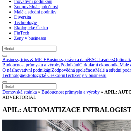
Inovativní podnikání
Zodpovědná společnost
Malé a střední podniky
Diverzita
Technologie
Ekologické Česko
FinTech
Ženy v businessu
Business, trips & MICE
Business, právo a daně
ESG Leaders
Optimali
Budoucnost průmyslu a výroby
Podnikání
Cirkulární ekonomika
Malé 
O nás
Inovativní podnikání
Zodpovědná společnost
Malé a střední pod
Technologie
Ekologické Česko
FinTech
Ženy v businessu
Domovská stránka
»
Budoucnost průmyslu a výroby
»
APIL: AUT
ADVERTORIAL
APIL: AUTOMATIZACE INTRALOGISTI