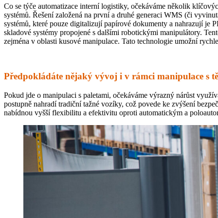
Co se týče automatizace interní logistiky, očekáváme několik klíčov
systémů. Řešení založená na první a druhé generaci WMS (či vyvinutá
systémů, které pouze digitalizují papírové dokumenty a nahrazují je
skladové systémy propojené s dalšími robotickými manipulátory. Tento
zejména v oblasti kusové manipulace. Tato technologie umožní rychlejš
Předpokládáte nějaký vývoj i v rámci manipulace s t
Pokud jde o manipulaci s paletami, očekáváme výrazný nárůst využív
postupně nahradí tradiční tažné vozíky, což povede ke zvýšení bezpeč
nabídnou vyšší flexibilitu a efektivitu oproti automatickým a polo