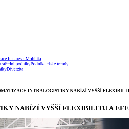
zace businessu
Mobilita
a střední podniky
Podnikatelské trendy
niky
Diverzita
OMATIZACE INTRALOGISTIKY NABÍZÍ VYŠŠÍ FLEXIBILI
KY NABÍZÍ VYŠŠÍ FLEXIBILITU A EF