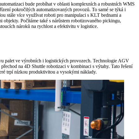
v automatizaci bude probíhat v oblasti komplexních a robustních WMS
 řízení pokročilých automatizovaných provozů. To samé se týká i
dou stále více využívat roboti pro manipulaci s KLT bednami a
mi objekty. Počítáme také s nárůstem robotizovaného pickingu,
oucích nároků na rychlost a efektivitu v logistice.
vu palet ve výrobních i logistických provozech. Technologie AGV
 přechod na 4D Shuttle robotizaci v kombinaci s výtahy. Tato řešení
é trpí nízkou produktivitou a vysokými náklady.