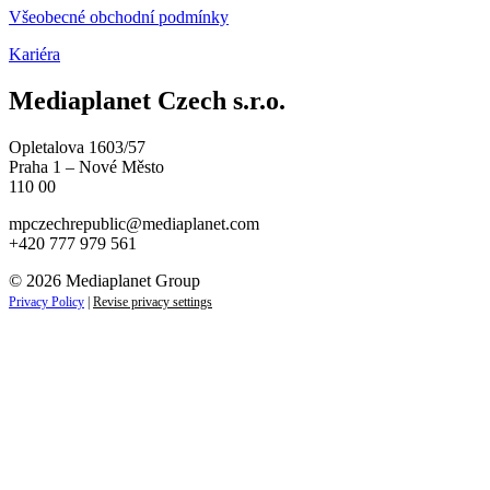
Všeobecné obchodní podmínky
Kariéra
Mediaplanet Czech s.r.o.
Opletalova 1603/57
Praha 1 – Nové Město
110 00
mpczechrepublic@mediaplanet.com
+420 777 979 561
© 2026 Mediaplanet Group
Privacy Policy
|
Revise privacy settings
Close
this
module
ZAJÍMAJÍ VÁS NOVINKY ZE SVĚTA
PODNIKÁNÍ?