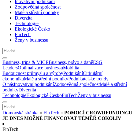
Inovativní podnikání
Zodpovědná společnost
Malé a střední podniky
Diverzita
Technologie
Ekologické Česko
FinTech
Ženy v businessu
Business, trips & MICE
Business, právo a daně
ESG
Leaders
Optimalizace businessu
Mobilita
Budoucnost průmyslu a výroby
Podnikání
Cirkulární
ekonomika
Malé a střední podniky
Podnikatelské trendy
O nás
Inovativní podnikání
Zodpovědná společnost
Malé a střední
podniky
Diverzita
Technologie
Ekologické Česko
FinTech
Ženy v businessu
Domovská stránka
»
FinTech
»
POMOCÍ CROWDFUNDINGU
JE DNES MOŽNÉ FINANCOVAT TÉMĚŘ COKOLIV
FinTech