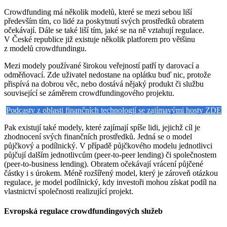
Crowdfunding má několik modelů, které se mezi sebou liší
především tím, co lidé za poskytnutí svých prostředků obratem
očekávají. Dále se také liší tím, jaké se na ně vztahují regulace.
V České republice již existuje několik platforem pro většinu
z modelů crowdfundingu.
Mezi modely používané širokou veřejností patří ty darovací a
odměňovací. Zde uživatel nedostane na oplátku buď nic, protože
přispívá na dobrou věc, nebo dostává nějaký produkt či službu
související se záměrem crowdfundingového projektu.
Podcasty z oblasti finančních technologií se zajímavými hosty ZDE
Pak existují také modely, které zajímají spíše lidi, jejichž cíl je
zhodnocení svých finančních prostředků. Jedná se o model
půjčkový a podílnický. V případě půjčkového modelu jednotlivci
půjčují dalším jednotlivcům (peer-to-peer lending) či společnostem
(peer-to-business lending). Obratem očekávají vrácení půjčené
částky i s úrokem. Méně rozšířený model, který je zároveň otázkou
regulace, je model podílnický, kdy investoři mohou získat podíl na
vlastnictví společnosti realizující projekt.
Evropská regulace crowdfundingových služeb