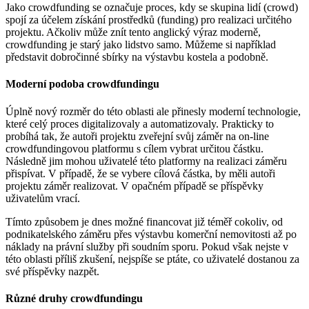
Jako crowdfunding se označuje proces, kdy se skupina lidí (crowd)
spojí za účelem získání prostředků (funding) pro realizaci určitého
projektu. Ačkoliv může znít tento anglický výraz moderně,
crowdfunding je starý jako lidstvo samo. Můžeme si například
představit dobročinné sbírky na výstavbu kostela a podobně.
Moderní podoba crowdfundingu
Úplně nový rozměr do této oblasti ale přinesly moderní technologie,
které celý proces digitalizovaly a automatizovaly. Prakticky to
probíhá tak, že autoři projektu zveřejní svůj záměr na on-line
crowdfundingovou platformu s cílem vybrat určitou částku.
Následně jim mohou uživatelé této platformy na realizaci záměru
přispívat. V případě, že se vybere cílová částka, by měli autoři
projektu záměr realizovat. V opačném případě se příspěvky
uživatelům vrací.
Tímto způsobem je dnes možné financovat již téměř cokoliv, od
podnikatelského záměru přes výstavbu komerční nemovitosti až po
náklady na právní služby při soudním sporu. Pokud však nejste v
této oblasti příliš zkušení, nejspíše se ptáte, co uživatelé dostanou za
své příspěvky nazpět.
Různé druhy crowdfundingu