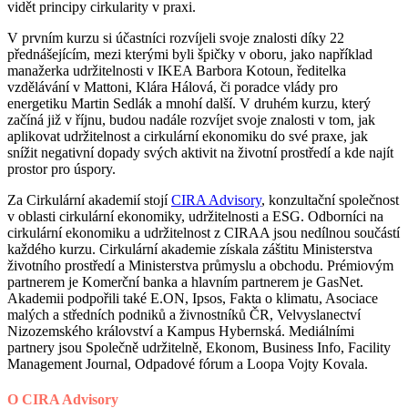
vidět principy cirkularity v praxi.
V prvním kurzu si účastníci rozvíjeli svoje znalosti díky 22
přednášejícím, mezi kterými byli špičky v oboru, jako například
manažerka udržitelnosti v IKEA Barbora Kotoun, ředitelka
vzdělávání v Mattoni, Klára Hálová, či poradce vlády pro
energetiku Martin Sedlák a mnohí další. V druhém kurzu, který
začíná již v říjnu, budou nadále rozvíjet svoje znalosti v tom, jak
aplikovat udržitelnost a cirkulární ekonomiku do své praxe, jak
snížit negativní dopady svých aktivit na životní prostředí a kde najít
prostor pro úspory.
Za Cirkulární akademií stojí
CIRA Advisory
, konzultační společnost
v oblasti cirkulární ekonomiky, udržitelnosti a ESG. Odborníci na
cirkulární ekonomiku a udržitelnost z CIRAA jsou nedílnou součástí
každého kurzu. Cirkulární akademie získala záštitu Ministerstva
životního prostředí a Ministerstva průmyslu a obchodu. Prémiovým
partnerem je Komerční banka a hlavním partnerem je GasNet.
Akademii podpořili také E.ON, Ipsos, Fakta o klimatu, Asociace
malých a středních podniků a živnostníků ČR, Velvyslanectví
Nizozemského království a Kampus Hybernská. Mediálními
partnery jsou Společně udržitelně, Ekonom, Business Info, Facility
Management Journal, Odpadové fórum a Loopa Vojty Kovala.
O CIRA Advisory