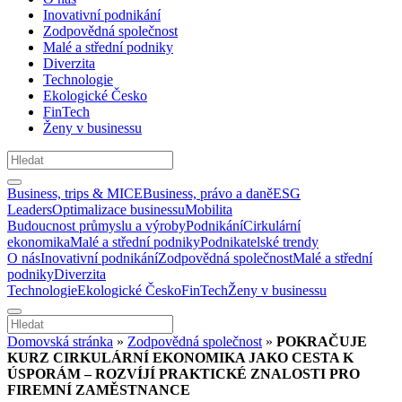
Inovativní podnikání
Zodpovědná společnost
Malé a střední podniky
Diverzita
Technologie
Ekologické Česko
FinTech
Ženy v businessu
Business, trips & MICE
Business, právo a daně
ESG
Leaders
Optimalizace businessu
Mobilita
Budoucnost průmyslu a výroby
Podnikání
Cirkulární
ekonomika
Malé a střední podniky
Podnikatelské trendy
O nás
Inovativní podnikání
Zodpovědná společnost
Malé a střední
podniky
Diverzita
Technologie
Ekologické Česko
FinTech
Ženy v businessu
Domovská stránka
»
Zodpovědná společnost
»
POKRAČUJE
KURZ CIRKULÁRNÍ EKONOMIKA JAKO CESTA K
ÚSPORÁM – ROZVÍJÍ PRAKTICKÉ ZNALOSTI PRO
FIREMNÍ ZAMĚSTNANCE