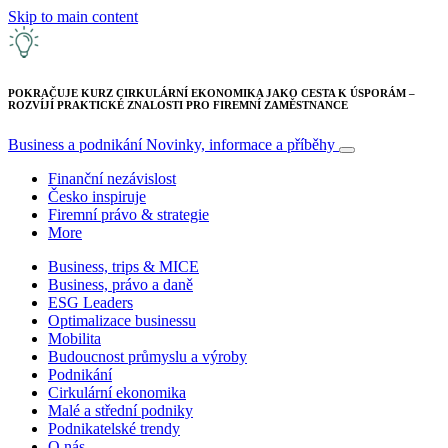
Skip to main content
POKRAČUJE KURZ CIRKULÁRNÍ EKONOMIKA JAKO CESTA K ÚSPORÁM –
ROZVÍJÍ PRAKTICKÉ ZNALOSTI PRO FIREMNÍ ZAMĚSTNANCE
Business a podnikání
Novinky, informace a příběhy
Finanční nezávislost
Česko inspiruje
Firemní právo & strategie
More
Business, trips & MICE
Business, právo a daně
ESG Leaders
Optimalizace businessu
Mobilita
Budoucnost průmyslu a výroby
Podnikání
Cirkulární ekonomika
Malé a střední podniky
Podnikatelské trendy
O nás