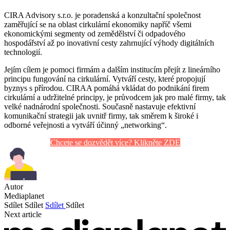
CIRA Advisory s.r.o. je poradenská a konzultační společnost
zaměřující se na oblast cirkulární ekonomiky napříč všemi
ekonomickými segmenty od zemědělství či odpadového
hospodářství až po inovativní cesty zahrnující výhody digitálních
technologií.
Jejím cílem je pomoci firmám a dalším institucím přejít z lineárního
principu fungování na cirkulární. Vytváří cesty, které propojují
byznys s přírodou. CIRAA pomáhá vkládat do podnikání firem
cirkulární a udržitelné principy, je průvodcem jak pro malé firmy, tak
velké nadnárodní společnosti. Současně nastavuje efektivní
komunikační strategii jak uvnitř firmy, tak směrem k široké i
odborné veřejnosti a vytváří účinný „networking“.
Chcete se dozvědět více? Klikněte ZDE
Autor
Mediaplanet
Sdílet
Sdílet
Sdílet
Sdílet
Next article