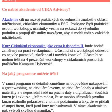
Co nabízí akademie od CIRA Advisory?
Akademie
cílí na rozvoj praktických dovedností a znalostí v oblasti
udržitelnosti, cirkulární ekonomiky a ESG. Poskytne čtyři praktické
osobní workshopy, účastníky vezme na exkurzi do výrobního
podniku a propojí účastníky navzájem, aby si mohli radit v otázkách
udržitelnosti.
Kurz Cirkulární ekonomika jako cesta k úsporám II.
bude hodně
zaměřený na práci ve skupinách. Účastníci si z workshopů odnesou
co nejvíce poznatků, zkušeností i nových kontaktů. Účastníci se
mohou těšit na 4 prezenční workshopy v cirkulárních prostorách
pražského Kampusu Hybernská.
Na jaký program se můžete těšit?
V rámci programu se detailně zaměříme na odpovědné nakupování
a greenwashing, na cirkulární eventy, na cirkulární obaly a obalové
materiály a v neposlední řadě na práci s daty a digitalizaci. Součástí
kurzu je i exkurze. ,,Mám radost, že se mnoho účastníků prvního
kurzu rozhodlo pokračovat v tomhle podzimním a taky, že se přidali
zástupci firem, kteří jarní kurz neabsolvovali. V rámci akademie to
pak vytvoří skvělou dynamiku,”.