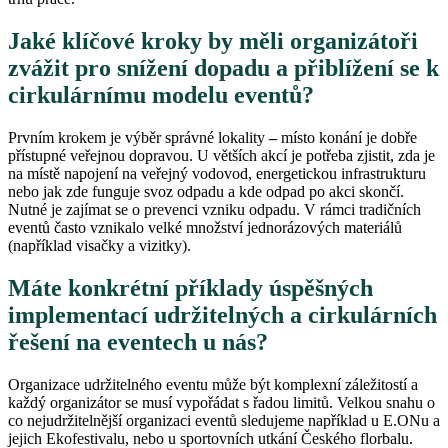
Jaké klíčové kroky by měli organizátoři
zvážit pro snížení dopadu a přiblížení se k
cirkulárnímu modelu eventů?
Prvním krokem je výběr správné lokality
–
místo konání je dobře
přístupné veřejnou dopravou. U větších akcí je potřeba zjistit, zda je
na místě napojení na veřejný vodovod, energetickou infrastrukturu
nebo jak zde funguje svoz odpadu a kde odpad po akci skončí.
Nutné je zajímat se o prevenci vzniku odpadu. V rámci tradičních
eventů často vznikalo velké množství jednorázových materiálů
(například visačky a vizitky).
Máte konkrétní příklady úspěšných
implementací udržitelných a cirkulárních
řešení na eventech u nás?
Organizace udržitelného eventu může být komplexní záležitostí a
každý organizátor se musí vypořádat s řadou limitů. Velkou snahu o
co nejudržitelnější organizaci eventů sledujeme například u E.ONu a
jejich Ekofestivalu, nebo u sportovních utkání Českého florbalu.