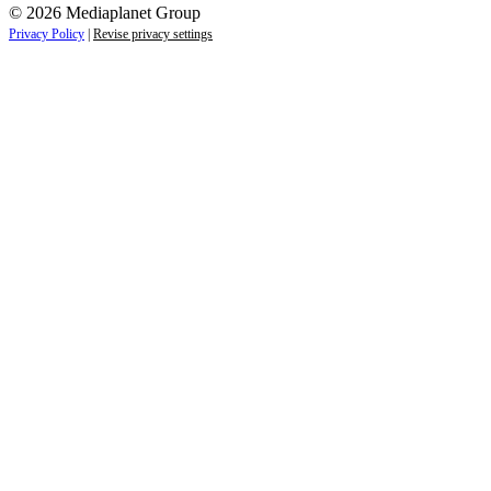
© 2026 Mediaplanet Group
Privacy Policy
|
Revise privacy settings
Close
this
module
ZAJÍMAJÍ VÁS NOVINKY ZE SVĚTA
PODNIKÁNÍ?
Přihlaste se k odběru našich novinek a zůstaňte vždy v
obraze.
Váš e-mail
Přihlásit se
jan.novak@email.cz
Ne, děkuji