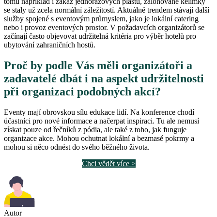
tomu například i zákaz jednorázových plastů, zálohované kelímky
se staly už zcela normální záležitostí. Aktuálně trendem stávají další
služby spojené s eventovým průmyslem, jako je lokální catering
nebo i provoz eventových prostor. V požadavcích organizátorů se
začínají často objevovat udržitelná kritéria pro výběr hotelů pro
ubytování zahraničních hostů.
Proč by podle Vás měli organizátoři a
zadavatelé dbát i na aspekt udržitelnosti
při organizaci podobných akcí?
Eventy mají obrovskou sílu edukace lidí. Na konference chodí
účastníci pro nové informace a načerpat inspiraci. Tu ale nemusí
získat pouze od řečníků z pódia, ale také z toho, jak funguje
organizace akce. Mohou ochutnat lokální a bezmasé pokrmy a
mohou si něco odnést do svého běžného života.
Chci vědět více >
Autor