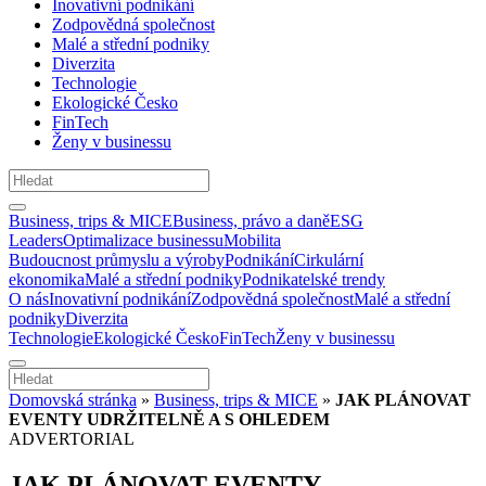
Inovativní podnikání
Zodpovědná společnost
Malé a střední podniky
Diverzita
Technologie
Ekologické Česko
FinTech
Ženy v businessu
Business, trips & MICE
Business, právo a daně
ESG
Leaders
Optimalizace businessu
Mobilita
Budoucnost průmyslu a výroby
Podnikání
Cirkulární
ekonomika
Malé a střední podniky
Podnikatelské trendy
O nás
Inovativní podnikání
Zodpovědná společnost
Malé a střední
podniky
Diverzita
Technologie
Ekologické Česko
FinTech
Ženy v businessu
Domovská stránka
»
Business, trips & MICE
»
JAK PLÁNOVAT
EVENTY UDRŽITELNĚ A S OHLEDEM
ADVERTORIAL
JAK PLÁNOVAT EVENTY