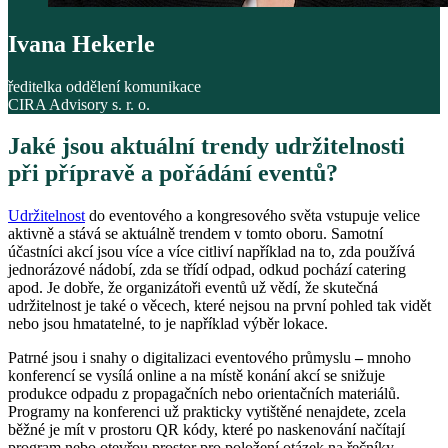
Ivana Hekerle
ředitelka oddělení komunikace
CIRA Advisory s. r. o.
Jaké jsou aktuální trendy udržitelnosti
při přípravě a pořádání eventů?
Udržitelnost
do eventového a kongresového světa vstupuje velice
aktivně a stává se aktuálně trendem v tomto oboru. Samotní
účastníci akcí jsou více a více citliví například na to, zda používá
jednorázové nádobí, zda se třídí odpad, odkud pochází catering
apod. Je dobře, že organizátoři eventů už vědí, že skutečná
udržitelnost je také o věcech, které nejsou na první pohled tak vidět
nebo jsou hmatatelné, to je například výběr lokace.
Patrné jsou i snahy o digitalizaci eventového průmyslu
–
mnoho
konferencí se vysílá online a na místě konání akcí se snižuje
produkce odpadu z propagačních nebo orientačních materiálů.
Programy na konferenci už prakticky vytištěné nenajdete, zcela
běžné je mít v prostoru QR kódy, které po naskenování načítají
program nebo otevřou prostor pro položení otázek na řečníky.