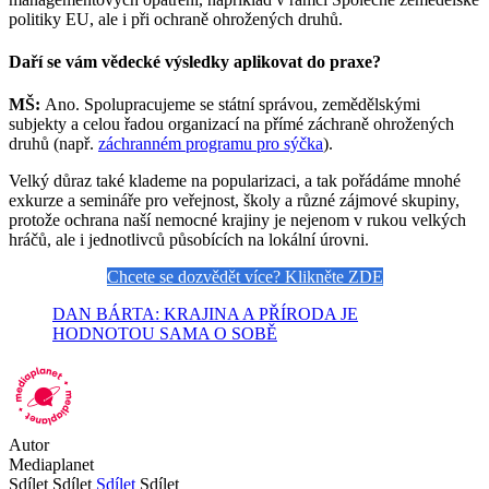
politiky EU, ale i při ochraně ohrožených druhů.
Daří se vám vědecké výsledky aplikovat do praxe?
MŠ:
Ano. Spolupracujeme se státní správou, zemědělskými
subjekty a celou řadou organizací na přímé záchraně ohrožených
druhů (např.
záchranném programu pro sýčka
).
Velký důraz také klademe na popularizaci, a tak pořádáme mnohé
exkurze a semináře pro veřejnost, školy a různé zájmové skupiny,
protože ochrana naší nemocné krajiny je nejenom v rukou velkých
hráčů, ale i jednotlivců působících na lokální úrovni.
Chcete se dozvědět více? Klikněte ZDE
DAN BÁRTA: KRAJINA A PŘÍRODA JE
HODNOTOU SAMA O SOBĚ
Autor
Mediaplanet
Sdílet
Sdílet
Sdílet
Sdílet