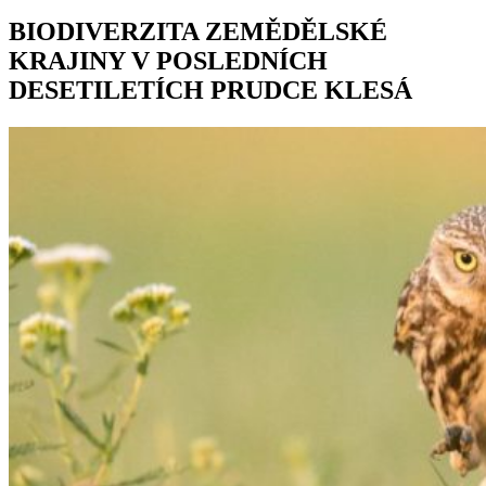
BIODIVERZITA ZEMĚDĚLSKÉ
KRAJINY V POSLEDNÍCH
DESETILETÍCH PRUDCE KLESÁ