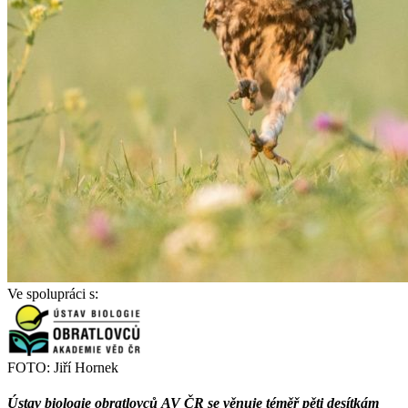
Ve spolupráci s:
FOTO: Jiří Hornek
Ústav biologie obratlovců AV ČR se věnuje téměř pěti desítkám