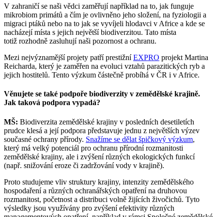
V zahraničí se naši vědci zaměřují například na to, jak funguje
mikrobiom primátů a čím je ovlivněno jeho složení, na fyziologii a
migraci ptáků nebo na to jak se vyvíjeli hlodavci v Africe a kde se
nacházejí místa s jejich největší biodiverzitou. Tato místa
totiž rozhodně zasluhují naši pozornost a ochranu.
Mezi nejvýznamější projety patří prestižní
EXPRO
projekt Martina
Reicharda, který je zaměřen na evoluci vztahů parazitických ryb a
jejich hostitelů. Tento výzkum částečně probíhá v ČR i v Africe.
Věnujete se také podpoře biodiverzity v zemědělské krajině.
Jak taková podpora vypadá?
MŠ:
Biodiverzita zemědělské krajiny v posledních desetiletích
prudce klesá a její podpora představuje jednu z největších výzev
současné ochrany přírody.
Snažíme se dělat špičkový výzkum
,
který má velký potenciál pro ochranu přírodní rozmanitosti
zemědělské krajiny, ale i zvýšení různých ekologických funkcí
(např. snižování eroze či zadržování vody v krajině).
Proto studujeme vliv struktury krajiny, intenzity zemědělského
hospodaření a různých ochranářských opatření na druhovou
rozmanitost, početnost a distribuci volně žijících živočichů. Tyto
výsledky jsou využívány pro zvýšení efektivity různých
managementových opatření, například v rámci Společné zemědělské