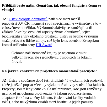
Přiblížili byste našim čtenářům, jak obecně funguje a čemu se
věnuje?
JZ:
Ústav biologie obratlovců
patří sice mezi menší
pracoviště AV ČR, nicméně svojí specializací je výjimečný, a to v
celosvětovém měřítku. Výzkumné aktivity se zaměřují na tři
základní okruhy: evoluční aspekty života obratlovců, jejich
biodiverzitu a vliv okolního prostředí. Ústav se kromě výzkumu
snaží pečovat o lidské zdroje, což bylo letos oceněno Evropskou
komisí udělením ceny
HR Award
.
Ochrana naší nemocné krajiny je nejenom v rukou
velkých hráčů, ale i jednotlivců působících na lokální
úrovni.
Na jakých konkrétních projektech momentálně pracujete?
JZ:
Ústav v současné době řeší přibližně 45 výzkumných projektů,
takže je těžké popsat všechny výzkumné aktivity v několika řádcích.
Projekty jsou řešeny jednak v České republice, kde jsou zaměřeny
například na ochranu biodiverzity (výzkum populace šelem,
adaptace čolků na změny klimatu, či sledování kvality vodních
toků), nebo na výzkum vztahů mezi hostiteli a jejich parazity.