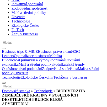
Inovativní podnikání
Zodpovědná společnost
Malé a střední podniky
Diverzita
Technologie
Ekologické Česko
FinTech
Ženy v businessu
Business, trips & MICE
Business, právo a daně
ESG
Leaders
Optimalizace businessu
Mobilita
Budoucnost průmyslu a výroby
Podnikání
Cirkulární
ekonomika
Malé a střední podniky
Podnikatelské trendy
O nás
Inovativní podnikání
Zodpovědná společnost
Malé a střední
podniky
Diverzita
Technologie
Ekologické Česko
FinTech
Ženy v businessu
Domovská stránka
»
Technologie
»
BIODIVERZITA
ZEMĚDĚLSKÉ KRAJINY V POSLEDNÍCH
DESETILETÍCH PRUDCE KLESÁ
ADVERTORIAL