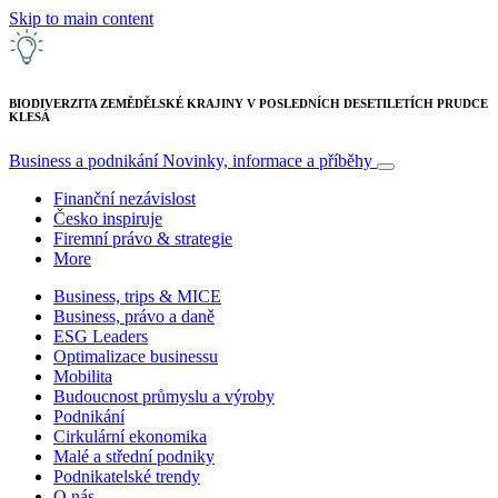
Skip to main content
BIODIVERZITA ZEMĚDĚLSKÉ KRAJINY V POSLEDNÍCH DESETILETÍCH PRUDCE
KLESÁ
Business a podnikání
Novinky, informace a příběhy
Finanční nezávislost
Česko inspiruje
Firemní právo & strategie
More
Business, trips & MICE
Business, právo a daně
ESG Leaders
Optimalizace businessu
Mobilita
Budoucnost průmyslu a výroby
Podnikání
Cirkulární ekonomika
Malé a střední podniky
Podnikatelské trendy
O nás