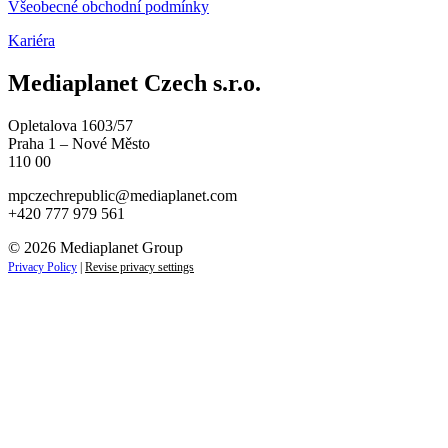
Všeobecné obchodní podmínky
Kariéra
Mediaplanet Czech s.r.o.
Opletalova 1603/57
Praha 1 – Nové Město
110 00
mpczechrepublic@mediaplanet.com
+420 777 979 561
© 2026 Mediaplanet Group
Privacy Policy
|
Revise privacy settings
Close
this
module
ZAJÍMAJÍ VÁS NOVINKY ZE SVĚTA
PODNIKÁNÍ?
Přihlaste se k odběru našich novinek a zůstaňte vždy v