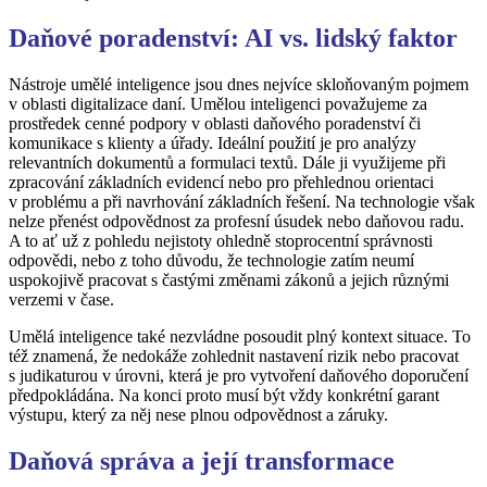
Daňové poradenství: AI vs. lidský faktor
Nástroje umělé inteligence jsou dnes nejvíce skloňovaným pojmem
v oblasti digitalizace daní. Umělou inteligenci považujeme za
prostředek cenné podpory v oblasti daňového poradenství či
komunikace s klienty a úřady. Ideální použití je pro analýzy
relevantních dokumentů a formulaci textů. Dále ji využijeme při
zpracování základních evidencí nebo pro přehlednou orientaci
v problému a při navrhování základních řešení. Na technologie však
nelze přenést odpovědnost za profesní úsudek nebo daňovou radu.
A to ať už z pohledu nejistoty ohledně stoprocentní správnosti
odpovědi, nebo z toho důvodu, že technologie zatím neumí
uspokojivě pracovat s častými změnami zákonů a jejich různými
verzemi v čase.
Umělá inteligence také nezvládne posoudit plný kontext situace. To
též znamená, že nedokáže zohlednit nastavení rizik nebo pracovat
s judikaturou v úrovni, která je pro vytvoření daňového doporučení
předpokládána. Na konci proto musí být vždy konkrétní garant
výstupu, který za něj nese plnou odpovědnost a záruky.
Daňová správa a její transformace