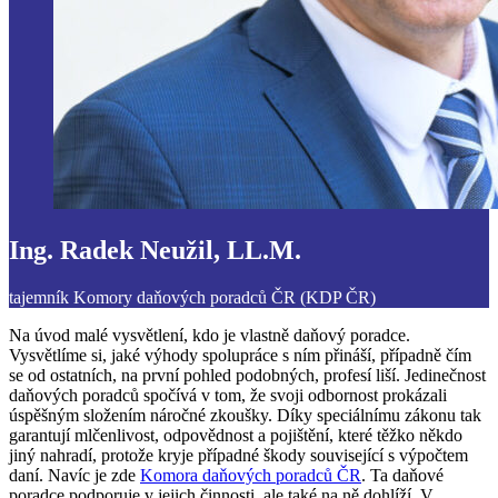
Ing. Radek Neužil, LL.M.
tajemník Komory daňových poradců ČR (KDP ČR)
Na úvod malé vysvětlení, kdo je vlastně daňový poradce.
Vysvětlíme si, jaké výhody spolupráce s ním přináší, případně čím
se od ostatních, na první pohled podobných, profesí liší. Jedinečnost
daňových poradců spočívá v tom, že svoji odbornost prokázali
úspěšným složením náročné zkoušky. Díky speciálnímu zákonu tak
garantují mlčenlivost, odpovědnost a pojištění, které těžko někdo
jiný nahradí, protože kryje případné škody související s výpočtem
daní. Navíc je zde
Komora daňových poradců ČR
. Ta daňové
poradce podporuje v jejich činnosti, ale také na ně dohlíží. V