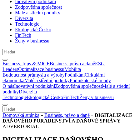
Inovativní podnikání
Zodpovědná společnost
Malé a střední podniky
Diverzita
Technologie
Ekologické Česko
FinTech
Ženy v businessu
Business, trips & MICE
Business, právo a daně
ESG
Leaders
Optimalizace businessu
Mobilita
Budoucnost průmyslu a výroby
Podnikání
Cirkulární
ekonomika
Malé a střední podniky
Podnikatelské trendy
O nás
Inovativní podnikání
Zodpovědná společnost
Malé a střední
podniky
Diverzita
Technologie
Ekologické Česko
FinTech
Ženy v businessu
Domovská stránka
»
Business, právo a daně
»
DIGITALIZACE
DAŇOVÉHO PORADENSTVÍ A DAŇOVÉ SPRÁVY
ADVERTORIAL
DIGITALIZACE DAŇOVÉHO