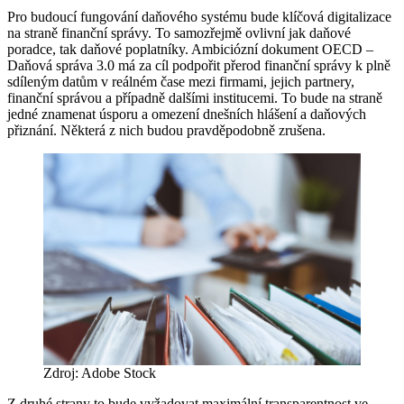
Pro budoucí fungování daňového systému bude klíčová digitalizace
na straně finanční správy. To samozřejmě ovlivní jak daňové
poradce, tak daňové poplatníky. Ambiciózní dokument OECD –
Daňová správa 3.0 má za cíl podpořit přerod finanční správy k plně
sdíleným datům v reálném čase mezi firmami, jejich partnery,
finanční správou a případně dalšími institucemi. To bude na straně
jedné znamenat úsporu a omezení dnešních hlášení a daňových
přiznání. Některá z nich budou pravděpodobně zrušena.
Zdroj: Adobe Stock
Z druhé strany to bude vyžadovat maximální transparentnost ve