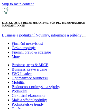
Skip to main content
ERSTKLASSIGE RECHTSBERATUNG FÜR DEUTSCHSPRACHIGE
MANDANT:INNEN
Business a podnikání
Novinky, informace a příběhy
Finanční nezávislost
Česko inspiruje
Firemní právo & strategie
More
Business, trips & MICE
Business, právo a daně
ESG Leaders
Optimalizace businessu
Mobilita
Budoucnost průmyslu a výroby
Podnikání
Cirkulární ekonomika
Malé a střední podniky
Podnikatelské trendy
O nás