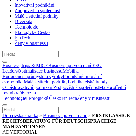
Inovativní podnikání
Zodpovědná společnost
Malé a střední podniky
Diverzita
Technologie
Ekologické Česko
FinTech
Ženy v businessu
Business, trips & MICE
Business, právo a daně
ESG
Leaders
Optimalizace businessu
Mobilita
Budoucnost průmyslu a výroby
Podnikání
Cirkulární
ekonomika
Malé a střední podniky
Podnikatelské trendy
O nás
Inovativní podnikání
Zodpovědná společnost
Malé a střední
podniky
Diverzita
Technologie
Ekologické Česko
FinTech
Ženy v businessu
Domovská stránka
»
Business, právo a daně
»
ERSTKLASSIGE
RECHTSBERATUNG FÜR DEUTSCHSPRACHIGE
MANDANT:INNEN
ADVERTORIAL