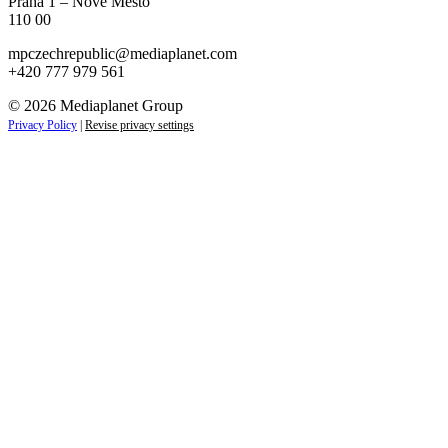
Praha 1 – Nové Město
110 00
mpczechrepublic@mediaplanet.com
+420 777 979 561
© 2026 Mediaplanet Group
Privacy Policy
|
Revise privacy settings
Close
this
module
ZAJÍMAJÍ VÁS NOVINKY ZE SVĚTA
PODNIKÁNÍ?
Přihlaste se k odběru našich novinek a zůstaňte vždy v
obraze.
Váš e-mail
Přihlásit se