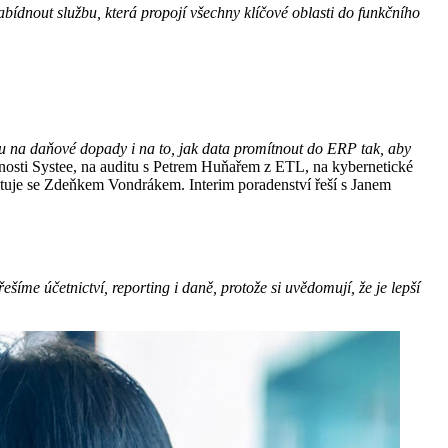
nabídnout službu, která propojí všechny klíčové oblasti do funkčního
u na daňové dopady i na to, jak data promítnout do ERP tak, aby
nosti Systee, na auditu s Petrem Huňařem z ETL, na kybernetické
ltuje se Zdeňkem Vondrákem. Interim poradenství řeší s Janem
íme účetnictví, reporting i daně, protože si uvědomují, že je lepší