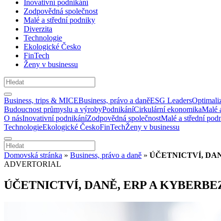
Inovativní podnikání
Zodpovědná společnost
Malé a střední podniky
Diverzita
Technologie
Ekologické Česko
FinTech
Ženy v businessu
Business, trips & MICE
Business, právo a daně
ESG Leaders
Optimali
Budoucnost průmyslu a výroby
Podnikání
Cirkulární ekonomika
Malé 
O nás
Inovativní podnikání
Zodpovědná společnost
Malé a střední pod
Technologie
Ekologické Česko
FinTech
Ženy v businessu
Domovská stránka
»
Business, právo a daně
»
ÚČETNICTVÍ, DA
ADVERTORIAL
ÚČETNICTVÍ, DANĚ, ERP A KYBERB