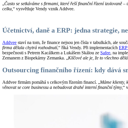
„
Často se setkáváme s firmami, které řeší finanční řízení izolovaně – 
celku,
“ vysvětluje Vendy vznik Addvee.
Účetnictví, daně a ERP: jedna strategie, ne
Addvee
staví na tom, že finance nejsou jen čísla v tabulkách, ale součá
firma dělala chytrá rozhodnutí
,“ říká Vendy. Při implementacích
ERP 
bezpečnosti s Petrem Kacálkem a Lukášem Skálou ze
Safee
, na impl
Zemanem z Biopekárny Zemanka. „
Klíčové ale je, že to všechno děl
Outsourcing finančního řízení: kdy dává s
Addvee firmám pomáhá s celkovým řízením financí. „
Máme klienty, k
věnovat se core businessu a nebudovat drahé interní finanční týmy,
“ 