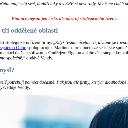
účetní mají svůj svět, daňaři taky a s ERP si neví rady. My jsme chtěli 
Finance nejsou jen čísla, ale nástroj strategického řízení.
 tři oddělené oblasti
st strategického řízení firmy. „
Když řešíme účetnictví, díváme se rovno
systému Odoo
spolupracuje s Martinem Jirmannem ze sesterské společ
ementaci dalších software s Ondřejem Figalou a daňové strategie konzu
áme společn
ě,“ dodává Vendy.
mysl?
teří potřebují pomoct dočasně. Pak jsou ale firmy, kterým dlouhodobě řeš
vysvětluje Vendy.