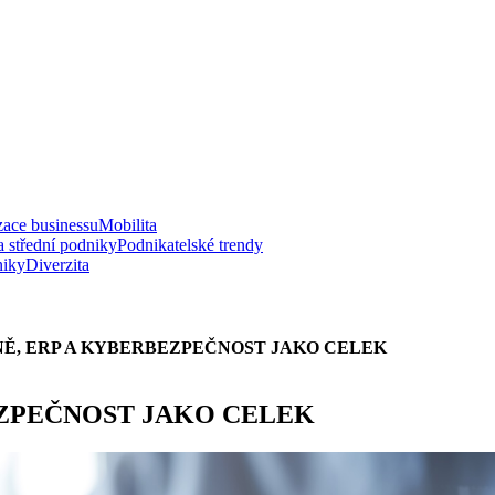
zace businessu
Mobilita
a střední podniky
Podnikatelské trendy
niky
Diverzita
NĚ, ERP A KYBERBEZPEČNOST JAKO CELEK
EZPEČNOST JAKO CELEK