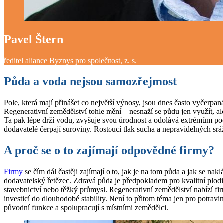
Pavel Štern
ředitel aliance Byznys pro společnost, z. s.
Půda a voda nejsou samozřejmost
Pole, která mají přinášet co největší výnosy, jsou dnes často vyčerpa
Regenerativní zemědělství tohle mění – nesnaží se půdu jen využít, ale
Ta pak lépe drží vodu, zvyšuje svou úrodnost a odolává extrémům počas
dodavatelé čerpají suroviny. Rostoucí tlak sucha a nepravidelných srá
A proč se o to zajímají odpovědné firmy?
Firmy
se čím dál častěji zajímají o to, jak je na tom půda a jak se nak
dodavatelský řetězec. Zdravá půda je předpokladem pro kvalitní plodin
stavebnictví nebo těžký průmysl. Regenerativní zemědělství nabízí fi
investicí do dlouhodobé stability. Není to přitom téma jen pro potravi
původní funkce a spolupracují s místními zemědělci.