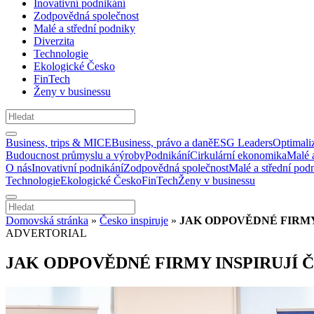
Inovativní podnikání
Zodpovědná společnost
Malé a střední podniky
Diverzita
Technologie
Ekologické Česko
FinTech
Ženy v businessu
Business, trips & MICE
Business, právo a daně
ESG Leaders
Optimali
Budoucnost průmyslu a výroby
Podnikání
Cirkulární ekonomika
Malé 
O nás
Inovativní podnikání
Zodpovědná společnost
Malé a střední pod
Technologie
Ekologické Česko
FinTech
Ženy v businessu
Domovská stránka
»
Česko inspiruje
»
JAK ODPOVĚDNÉ FIRMY
ADVERTORIAL
JAK ODPOVĚDNÉ FIRMY INSPIRUJÍ 