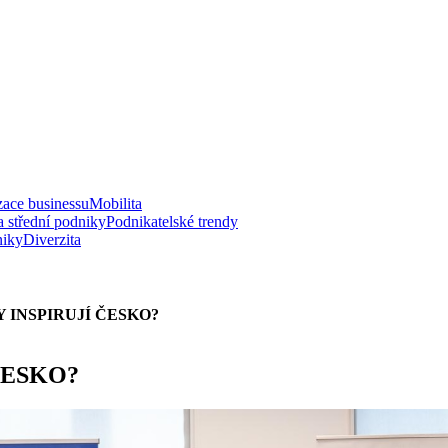
zace businessu
Mobilita
a střední podniky
Podnikatelské trendy
niky
Diverzita
 INSPIRUJÍ ČESKO?
ČESKO?