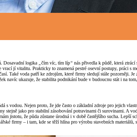
ná. Dosavadní logika
„
čím víc, tím líp
“
nás přivedla k půdě, která ztrácí
 vrací jí vitalitu. Prakticky to znamená pestré osevní postupy, práci s
í. Také voda patří ke zdrojům, které firmy sledují stále pozorněji. Je 
žek navíc ukazuje, že stabilita podnikání bude v budoucnu stát i na to
ládá s vodou. Nejen proto, že jde často o základní zdroje pro jejich vlas
y stejně jako pro stabilní zásobování potravinami či surovinami. A vod
rmám jistotu, že půda zůstane úrodná i v době častějšího sucha. Lepší 
nářské firmy – i tam, kde se těží hlína pro výrobu stavebních materiálů