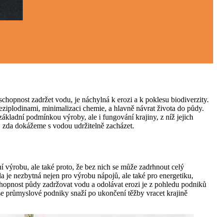
 schopnost zadržet vodu, je náchylná k erozi a k poklesu biodiverzity.
 meziplodinami, minimalizaci chemie, a hlavně návrat života do půdy.
základní podmínkou výroby, ale i fungování krajiny, z níž jejich
m, zda dokážeme s vodou udržitelně zacházet.
tní výrobu, ale také proto, že bez nich se může zadrhnout celý
a je nezbytná nejen pro výrobu nápojů, ale také pro energetiku,
schopnost půdy zadržovat vodu a odolávat erozi je z pohledu podniků
, se průmyslové podniky snaží po ukončení těžby vracet krajině