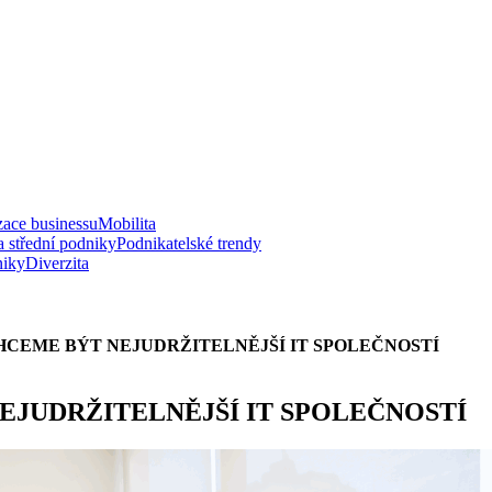
zace businessu
Mobilita
a střední podniky
Podnikatelské trendy
niky
Diverzita
HCEME BÝT NEJUDRŽITELNĚJŠÍ IT SPOLEČNOSTÍ
EJUDRŽITELNĚJŠÍ IT SPOLEČNOSTÍ