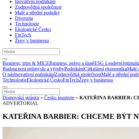
Inovativní podnikání
Zodpovědná společnost
Malé a střední podniky
Diverzita
Technologie
Ekologické Česko
FinTech
Ženy v businessu
Business, trips & MICE
Business, právo a daně
ESG Leaders
Optimali
Budoucnost průmyslu a výroby
Podnikání
Cirkulární ekonomika
Malé 
O nás
Inovativní podnikání
Zodpovědná společnost
Malé a střední pod
Technologie
Ekologické Česko
FinTech
Ženy v businessu
Domovská stránka
»
Česko inspiruje
»
KATEŘINA BARBIER: C
ADVERTORIAL
KATEŘINA BARBIER: CHCEME BÝT N