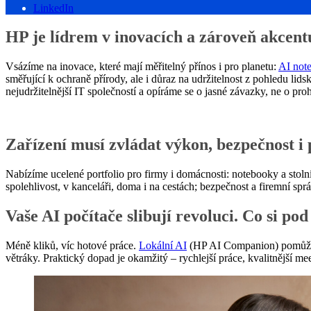
LinkedIn
HP je lídrem v inovacích a zároveň akcentu
Vsázíme na inovace, které mají měřitelný přínos i pro planetu:
AI not
směřující k ochraně přírody, ale i důraz na udržitelnost z pohledu li
nejudržitelnější IT společností a opíráme se o jasné závazky, ne o proh
Zařízení musí zvládat výkon, bezpečnost i 
Nabízíme ucelené portfolio pro firmy i domácnosti: notebooky a stolní
spolehlivost, v kanceláři, doma i na cestách; bezpečnost a firemní spr
Vaše AI počítače slibují revoluci. Co si pod
Méně kliků, víc hotové práce.
Lokální AI
(HP AI Companion) pomůže s 
větráky. Praktický dopad je okamžitý – rychlejší práce, kvalitnější mee