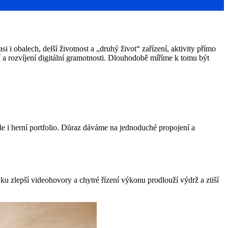
i i obalech, delší životnost a „druhý život“ zařízení, aktivity přímo
í a rozvíjení digitální gramotnosti. Dlouhodobě míříme k tomu být
ale i herní portfolio. Důraz dáváme na jednoduché propojení a
 zlepší videohovory a chytré řízení výkonu prodlouží výdrž a ztiší