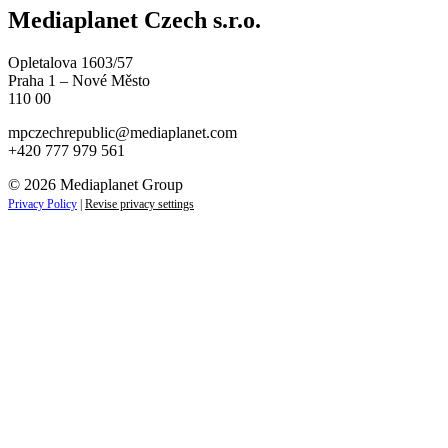
Mediaplanet Czech s.r.o.
Opletalova 1603/57
Praha 1 – Nové Město
110 00
mpczechrepublic@mediaplanet.com
+420 777 979 561
© 2026 Mediaplanet Group
Privacy Policy
|
Revise privacy settings
Close
this
module
ZAJÍMAJÍ VÁS NOVINKY ZE SVĚTA
PODNIKÁNÍ?
Přihlaste se k odběru našich novinek a zůstaňte vždy v
obraze.