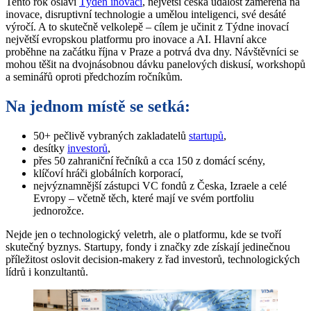
Tento rok oslaví
Týden inovací
, největší česká událost zaměřená na
inovace, disruptivní technologie a umělou inteligenci, své desáté
výročí. A to skutečně velkolepě – cílem je učinit z Týdne inovací
největší evropskou platformu pro inovace a AI. Hlavní akce
proběhne na začátku října v Praze a potrvá dva dny. Návštěvníci se
mohou těšit na dvojnásobnou dávku panelových diskusí, workshopů
a seminářů oproti předchozím ročníkům.
Na jednom místě se setká:
50+ pečlivě vybraných zakladatelů
startupů
,
desítky
investorů
,
přes 50 zahraniční řečníků a cca 150 z domácí scény,
klíčoví hráči globálních korporací,
nejvýznamnější zástupci VC fondů z Česka, Izraele a celé
Evropy – včetně těch, které mají ve svém portfoliu
jednorožce.
Nejde jen o technologický veletrh, ale o platformu, kde se tvoří
skutečný byznys. Startupy, fondy i značky zde získají jedinečnou
příležitost oslovit decision-makery z řad investorů, technologických
lídrů i konzultantů.