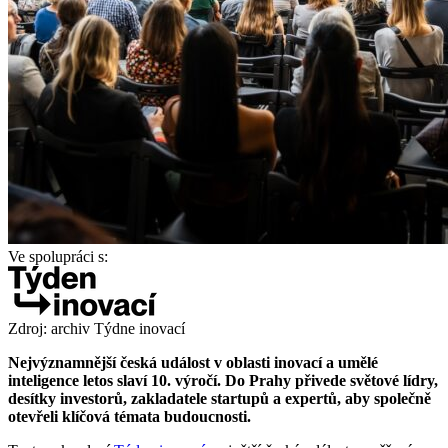
Ve spolupráci s:
Zdroj: archiv Týdne inovací
Nejvýznamnější česká událost v oblasti inovací a umělé
inteligence letos slaví 10. výročí. Do Prahy přivede světové lídry,
desítky investorů, zakladatele startupů a expertů, aby společně
otevřeli klíčová témata budoucnosti.