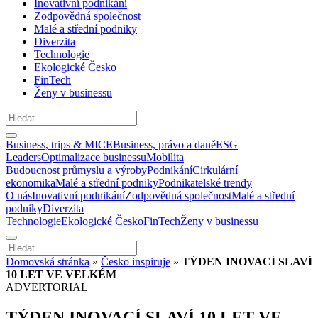
Inovativní podnikání
Zodpovědná společnost
Malé a střední podniky
Diverzita
Technologie
Ekologické Česko
FinTech
Ženy v businessu
Business, trips & MICE
Business, právo a daně
ESG
Leaders
Optimalizace businessu
Mobilita
Budoucnost průmyslu a výroby
Podnikání
Cirkulární
ekonomika
Malé a střední podniky
Podnikatelské trendy
O nás
Inovativní podnikání
Zodpovědná společnost
Malé a střední
podniky
Diverzita
Technologie
Ekologické Česko
FinTech
Ženy v businessu
Domovská stránka
»
Česko inspiruje
»
TÝDEN INOVACÍ SLAVÍ
10 LET VE VELKÉM
ADVERTORIAL
TÝDEN INOVACÍ SLAVÍ 10 LET VE