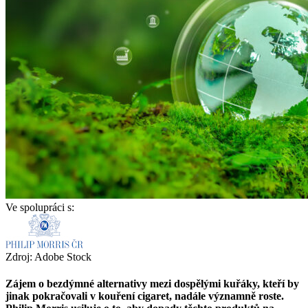
Ve spolupráci s:
Zdroj: Adobe Stock
Zájem o bezdýmné alternativy mezi dospělými kuřáky, kteří by
jinak pokračovali v kouření cigaret, nadále významně roste.