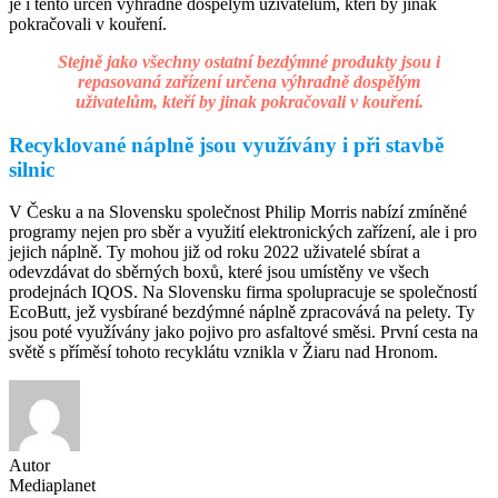
je i tento určen výhradně dospělým uživatelům, kteří by jinak
pokračovali v kouření.
Stejně jako všechny ostatní bezdýmné produkty jsou i
repasovaná zařízení určena výhradně dospělým
uživatelům, kteří by jinak pokračovali v kouření.
Recyklované náplně jsou využívány i při stavbě
silnic
V Česku a na Slovensku společnost Philip Morris nabízí zmíněné
programy nejen pro sběr a využití elektronických zařízení, ale i pro
jejich náplně. Ty mohou již od roku 2022 uživatelé sbírat a
odevzdávat do sběrných boxů, které jsou umístěny ve všech
prodejnách IQOS. Na Slovensku firma spolupracuje se společností
EcoButt, jež vysbírané bezdýmné náplně zpracovává na pelety. Ty
jsou poté využívány jako pojivo pro asfaltové směsi. První cesta na
světě s příměsí tohoto recyklátu vznikla v Žiaru nad Hronom.
Autor
Mediaplanet