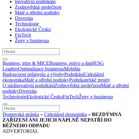
Inovativní podnikání
Zodpovědná společnost
Malé a střední podniky
Diverzita
Technologie
Ekologické Česko
FinTech
Ženy v businessu
Business, trips & MICE
Business, právo a daně
ESG
Leaders
Optimalizace businessu
Mobilita
Budoucnost průmyslu a výroby
Podnikání
Cirkulární
ekonomika
Malé a střední podniky
Podnikatelské trendy
O nás
Inovativní podnikání
Zodpovědná společnost
Malé a střední
podniky
Diverzita
Technologie
Ekologické Česko
FinTech
Ženy v businessu
Domovská stránka
»
Cirkulární ekonomika
»
BEZDÝMNÁ
ZAŘÍZENÍ ANI JEJICH NÁPLNĚ NEPATŘÍ DO
BĚŽNÉHO ODPADU
ADVERTORIAL