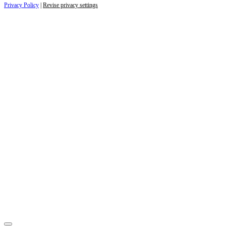
Privacy Policy
|
Revise privacy settings
Close
this
module
ZAJÍMAJÍ VÁS NOVINKY ZE SVĚTA
PODNIKÁNÍ?
Přihlaste se k odběru našich novinek a zůstaňte vždy v
obraze.
Váš e-mail
Přihlásit se
jan.novak@email.cz
Ne, děkuji