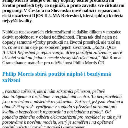
Philip Morris usiluje o to, aby dopady těchto produktů na
životní prostředí byly co nejnižší, a proto zavedla své cirkulární
programy. V Česku a na Slovensku nově nabízí i repasovaná
elektrozařízení IQOS ILUMA Refreshed, která splňují kritéria
nejvyšší kvality.
Nabídka repasovaných elektrozařízení je dalším dílkem v mozaice
aktivit společnosti v oblasti udržitelnosti. Firma tak dbá nejen na
dopady samotné výroby produktů na životní prostředí, ale také na
to, co se s nimi děje po skončení jejich životnosti. „
Řada IQOS
ILUMA Refreshed je repasovaným dříve použitým zařízením, které
uživatel vrátil na jedno z necelé stovky sběrných míst
,“ říká Roman
Grametbauer, manažer pro udržitelnost Philip Morris ČR.
Philip Morris sbírá použité náplně i bezdýmná
zařízení
„
Všechna zařízení, která nám zákazníci přinesou, pečlivě
zkontrolujeme a roztřídíme v recyklačním centru. Ta neopravitelná
jsou rozebrána a následně recyklována. Zařízení, jež jsou vhodná k
obnově či opravě, využijeme v souladu s přísnými normami pro
kvalitu a bezpečnost k repasování a následnému prodeji. Od
pouhého zpětného odběru elektrozařízení pro recyklaci se tak nyní
posouváme k novému modelu, který je zaměřen i na opětovné
použití našich výrobků
,“ dodává Grametbauer.