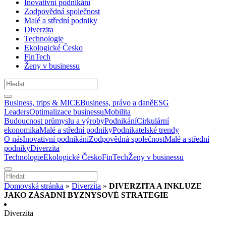
Inovativní podnikání
Zodpovědná společnost
Malé a střední podniky
Diverzita
Technologie
Ekologické Česko
FinTech
Ženy v businessu
Business, trips & MICE
Business, právo a daně
ESG
Leaders
Optimalizace businessu
Mobilita
Budoucnost průmyslu a výroby
Podnikání
Cirkulární
ekonomika
Malé a střední podniky
Podnikatelské trendy
O nás
Inovativní podnikání
Zodpovědná společnost
Malé a střední
podniky
Diverzita
Technologie
Ekologické Česko
FinTech
Ženy v businessu
Domovská stránka
»
Diverzita
»
DIVERZITA A INKLUZE
JAKO ZÁSADNÍ BYZNYSOVÉ STRATEGIE
Diverzita