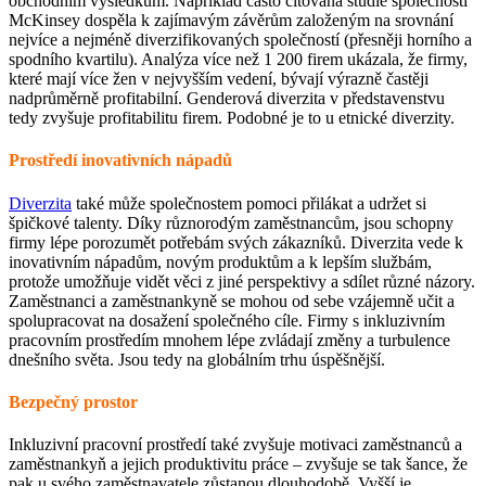
obchodním výsledkům. Například často citovaná studie společnosti
McKinsey dospěla k zajímavým závěrům založeným na srovnání
nejvíce a nejméně diverzifikovaných společností (přesněji horního a
spodního kvartilu). Analýza více než 1 200 firem ukázala, že firmy,
které mají více žen v nejvyšším vedení, bývají výrazně častěji
nadprůměrně profitabilní. Genderová diverzita v představenstvu
tedy zvyšuje profitabilitu firem. Podobné je to u etnické diverzity.
Prostředí inovativních nápadů
Diverzita
také může společnostem pomoci přilákat a udržet si
špičkové talenty. Díky různorodým zaměstnancům, jsou schopny
firmy lépe porozumět potřebám svých zákazníků. Diverzita vede k
inovativním nápadům, novým produktům a k lepším službám,
protože umožňuje vidět věci z jiné perspektivy a sdílet různé názory.
Zaměstnanci a zaměstnankyně se mohou od sebe vzájemně učit a
spolupracovat na dosažení společného cíle. Firmy s inkluzivním
pracovním prostředím mnohem lépe zvládají změny a turbulence
dnešního světa. Jsou tedy na globálním trhu úspěšnější.
Bezpečný prostor
Inkluzivní pracovní prostředí také zvyšuje motivaci zaměstnanců a
zaměstnankyň a jejich produktivitu práce – zvyšuje se tak šance, že
pak u svého zaměstnavatele zůstanou dlouhodobě. Vyšší je