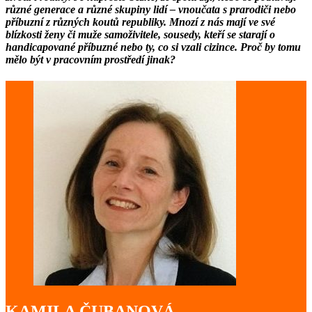
různé generace a různé skupiny lidí – vnoučata s prarodiči nebo
příbuzní z různých koutů republiky. Mnozí z nás mají ve své
blízkosti ženy či muže samoživitele, sousedy, kteří se starají o
handicapované příbuzné nebo ty, co si vzali cizince. Proč by tomu
mělo být v pracovním prostředí jinak?
KAMILA ČUBANOVÁ