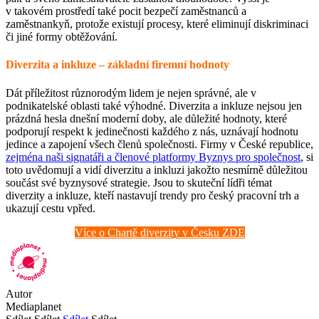
v takovém prostředí také pocit bezpečí zaměstnanců a
zaměstnankyň, protože existují procesy, které eliminují diskriminaci
či jiné formy obtěžování.
Diverzita a inkluze – základní firemní hodnoty
Dát příležitost různorodým lidem je nejen správné, ale v
podnikatelské oblasti také výhodné. Diverzita a inkluze nejsou jen
prázdná hesla dnešní moderní doby, ale důležité hodnoty, které
podporují respekt k jedinečnosti každého z nás, uznávají hodnotu
jedince a zapojení všech členů společnosti. Firmy v České republice,
zejména naši signatáři a členové platformy Byznys pro společnost
, si
toto uvědomují a vidí diverzitu a inkluzi jakožto nesmírně důležitou
součást své byznysové strategie. Jsou to skuteční lídři témat
diverzity a inkluze, kteří nastavují trendy pro český pracovní trh a
ukazují cestu vpřed.
Více o Chartě diverzity v Česku ZDE
Autor
Mediaplanet