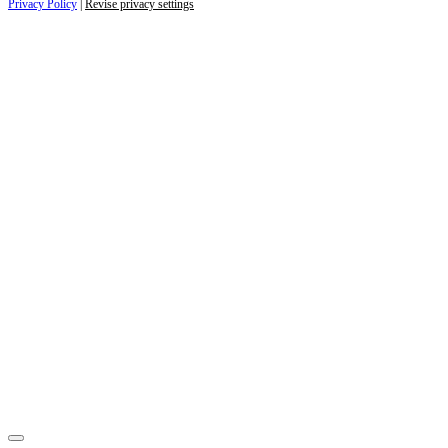
Privacy Policy
|
Revise privacy settings
Close
this
module
ZAJÍMAJÍ VÁS NOVINKY ZE SVĚTA
PODNIKÁNÍ?
Přihlaste se k odběru našich novinek a zůstaňte vždy v
obraze.
Váš e-mail
Přihlásit se
jan.novak@email.cz
Ne, děkuji