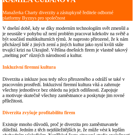
Manažerka Charty diverzity a zástupkyně ředitele odborné
platformy Byznys pro společnost
V dnešní době, kdy se díky moderním technologiím svět zmenšil a
je neustále v pohybu už není problém pracovat kdekoliv na světě a
být součástí multikulturních týmů. Je naprosto přirozené, že k nám
přicházejí lidé z jiných zemí a jiných kultur jako nyní kvůli stále
trvající krizi na Ukrajině. Většina dnešních firem je vlastně takový
„melting pot“ různých národností a kultur.
Inkluzivní firemní kultura
Diverzita a inkluze jsou tedy něco přirozeného a odráží se také v
pracovním prostředí. Inkluzivní firemní kultura vítá a zahrnuje
všechny jednotlivce bez ohledu na jejich odlišnosti. Zapojuje
a motivuje skutečně všechny zaměstnance a poskytuje jim rovné
příležitosti.
Diverzita zvyšuje profitabilitu firem
Existuje mnoho důvodů, proč je diverzita pro zaměstnavatele
důležitá. Jedním z těch nejdůležitějších je, že může vést k lepším