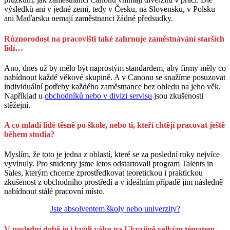
výsledků ani v jedné zemi, tedy v Česku, na Slovensku, v Polsku
ani Maďarsku nemají zaměstnanci žádné předsudky.
Různorodost na pracovišti také zahrnuje zaměstnávání starších
lidí…
Ano, dnes už by mělo být naprostým standardem, aby firmy měly co
nabídnout každé věkové skupině. A v Canonu se snažíme posuzovat
individuální potřeby každého zaměstnance bez ohledu na jeho věk.
Například u
obchodníků nebo v divizi servisu
jsou zkušenosti
stěžejní.
A co mladí lidé těsně po škole, nebo ti, kteří chtějí pracovat ještě
během studia?
Myslím, že toto je jedna z oblastí, které se za poslední roky nejvíce
vyvinuly. Pro studenty jsme letos odstartovali program Talents in
Sales, kterým chceme zprostředkovat teoretickou i praktickou
zkušenost z obchodního prostředí a v ideálním případě jim následně
nabídnout stálé pracovní místo.
Jste absolventem školy nebo univerzity?
V poslední době je i kvůli válce na Ukrajině velkým tématem