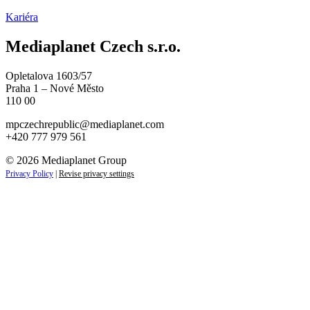
Kariéra
Mediaplanet Czech s.r.o.
Opletalova 1603/57
Praha 1 – Nové Město
110 00
mpczechrepublic@mediaplanet.com
+420 777 979 561
© 2026 Mediaplanet Group
Privacy Policy
|
Revise privacy settings
Close
this
module
ZAJÍMAJÍ VÁS NOVINKY ZE SVĚTA
PODNIKÁNÍ?
Přihlaste se k odběru našich novinek a zůstaňte vždy v
obraze.