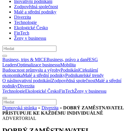
Inovativní podnikání
Zodpovědná společnost
Malé a střední podniky
Diverzita
Technologie
Ekologické Česko
FinTech
Ženy v businessu
Business, trips & MICE
Business, právo a daně
ESG
Leaders
Optimalizace businessu
Mobilita
Budoucnost průmyslu a výroby
Podnikání
Cirkulární
ekonomika
Malé a střední podniky
Podnikatelské trendy
O nás
Inovativní podnikání
Zodpovědná společnost
Malé a střední
podniky
Diverzita
Technologie
Ekologické Česko
FinTech
Ženy v businessu
Domovská stránka
»
Diverzita
»
DOBRÝ ZAMĚSTNAVATEL
PŘISTUPUJE KE KAŽDÉMU INDIVIDUÁLNĚ
ADVERTORIAL
DOBRÝ ZAMĚSTNAVATEL