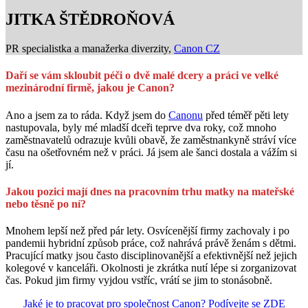
JITKA ŠTĚDROŇOVÁ
PR specialistka a manažerka diverzity,
Canon CZ
Daří se vám skloubit péči o dvě malé dcery a práci ve velké
mezinárodní firmě, jakou je Canon?
Ano a jsem za to ráda. Když jsem do
Canonu
před téměř pěti lety
nastupovala, byly mé mladší dceři teprve dva roky, což mnoho
zaměstnavatelů odrazuje kvůli obavě, že zaměstnankyně stráví více
času na ošetřovném než v práci. Já jsem ale šanci dostala a vážím si
jí.
Jakou pozici mají dnes na pracovním trhu matky na mateřské
nebo těsně po ní?
Mnohem lepší než před pár lety. Osvícenější firmy zachovaly i po
pandemii hybridní způsob práce, což nahrává právě ženám s dětmi.
Pracující matky jsou často disciplinovanější a efektivnější než jejich
kolegové v kanceláři. Okolnosti je zkrátka nutí lépe si zorganizovat
čas. Pokud jim firmy vyjdou vstříc, vrátí se jim to stonásobně.
Jaké je to pracovat pro společnost Canon? Podívejte se ZDE