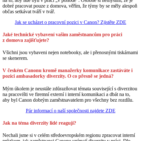
na to, aby lidé byli v práci „v pohodě“. Osobně si nemyslím, že je
dobré pracovat pouze z domova, věřím, že týmy by se měly alespoň
občas setkávat tváří v tvář.
Jak se ucházet o pracovní pozici v Canon? Zjistěte ZDE
Jaké technické vybavení vašim zaměstnancům pro práci
z domova zajišťujete?
Všichni jsou vybaveni nejen notebooky, ale i přenosnými tiskárnami
se skenerem.
V českém Canonu kromě manažerky komunikace zastáváte i
pozici ambasadorky diverzity. O co přesně se jedná?
Mým úkolem je neustále zdůrazňovat témata související s diverzitou
na pracovišti ve firemní externí i interní komunikaci a dbát na to,
aby byl Canon dobrým zaměstnavatelem pro všechny bez rozdílu.
Pár informací o naší společnosti najdete ZDE
Jak na téma diverzity lidé reagují?
Nechali jsme si v celém středoevropském regionu zpracovat interní
průzkum, jak zaměstnanci Canonu vnímají diverzitu v práci. Dle