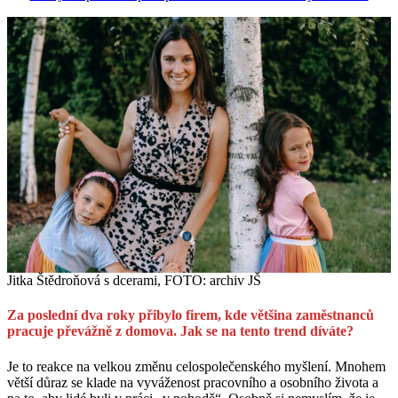
Jitka Štědroňová s dcerami, FOTO: archiv JŠ
Za poslední dva roky přibylo firem, kde většina zaměstnanců
pracuje převážně z domova. Jak se na tento trend díváte?
Je to reakce na velkou změnu celospolečenského myšlení. Mnohem
větší důraz se klade na vyváženost pracovního a osobního života a