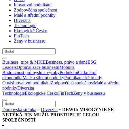
Inovativní podnikání
Zodpovědná společnost
Malé a střední podniky
Diverzita
Technologie
Ekologické Česko
FinTech
Ženy v businessu
Business, trips & MICE
Business, právo a daně
ESG
Leaders
Optimalizace businessu
Mobilita
Budoucnost průmyslu a výroby
Podnikání
Cirkulární
ekonomika
Malé a střední podniky
Podnikatelské trendy
O nás
Inovativní podnikání
Zodpovědná společnost
Malé a střední
podniky
Diverzita
Technologie
Ekologické Česko
FinTech
Ženy v businessu
Domovská stránka
»
Diverzita
»
DEWII: MISOGYNIE SE
NETÝKÁ JEN MUŽŮ. PROSTUPUJE CELOU
SPOLEČNOSTÍ