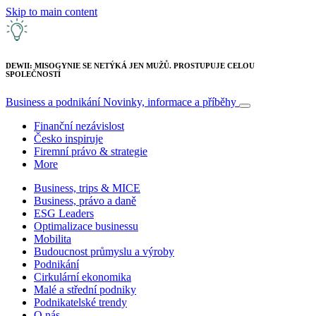
Skip to main content
DEWII: MISOGYNIE SE NETÝKÁ JEN MUŽŮ. PROSTUPUJE CELOU
SPOLEČNOSTÍ
Business a podnikání
Novinky, informace a příběhy
Finanční nezávislost
Česko inspiruje
Firemní právo & strategie
More
Business, trips & MICE
Business, právo a daně
ESG Leaders
Optimalizace businessu
Mobilita
Budoucnost průmyslu a výroby
Podnikání
Cirkulární ekonomika
Malé a střední podniky
Podnikatelské trendy
O nás