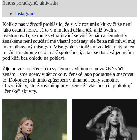
fitness poradkyně, aktivistka
Instagram
Kolik z nás v životě prohlásilo, že si víc rozumí s kluky či že není
jako ostatní holky. Já to v minulosti dělala též, aniž bych si
uvědomovala, že moje vyhraňování se vůči ženám a čemukoliv
ženskému není součástí mé vlastní podstaty, ale že za mě mluví můj
internalizovaný misogyn. Misogynie se totiž ani zdaleka netýká jen
mužů. Prostupuje celou naší společností, a tak se dostává jedincům
pod kůži bez ohledu na pohlaví.
Žijeme ve společenském systému stavícímu se nevraživě vůči
ženám. Jsme učeny vidět cokoliv ženské jako podřadné a shazovat
to. Dokonce pak tímto způsobem vnímáme i ženy samotné.
Obzvláště ty, které zosobňují ony „ženské” vlastnosti či praktikují
„ženské” aktivity.