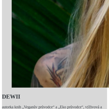
DEWII
autorka knih „Veganův průvodce“ a „Eko průvodce“, výživová a