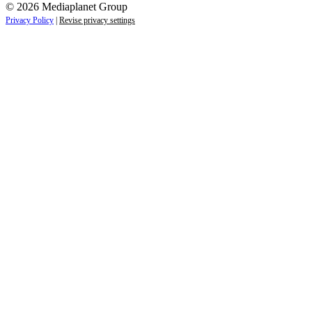
© 2026 Mediaplanet Group
Privacy Policy
|
Revise privacy settings
Close
this
module
ZAJÍMAJÍ VÁS NOVINKY ZE SVĚTA
PODNIKÁNÍ?
Přihlaste se k odběru našich novinek a zůstaňte vždy v
obraze.
Váš e-mail
Přihlásit se
jan.novak@email.cz
Ne, děkuji