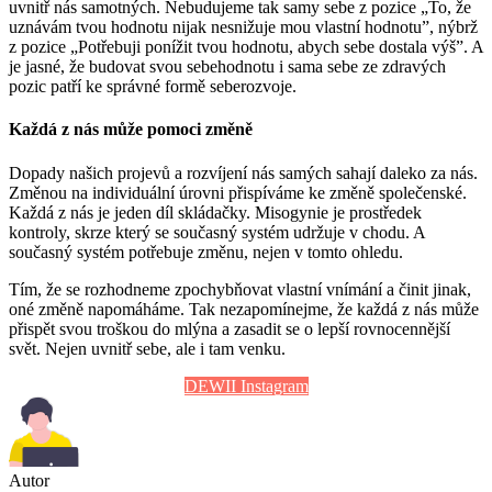
uvnitř nás samotných. Nebudujeme tak samy sebe z pozice „To, že
uznávám tvou hodnotu nijak nesnižuje mou vlastní hodnotu”, nýbrž
z pozice „Potřebuji ponížit tvou hodnotu, abych sebe dostala výš”. A
je jasné, že budovat svou sebehodnotu i sama sebe ze zdravých
pozic patří ke správné formě seberozvoje.
Každá z nás může pomoci změně
Dopady našich projevů a rozvíjení nás samých sahají daleko za nás.
Změnou na individuální úrovni přispíváme ke změně společenské.
Každá z nás je jeden díl skládačky. Misogynie je prostředek
kontroly, skrze který se současný systém udržuje v chodu. A
současný systém potřebuje změnu, nejen v tomto ohledu.
Tím, že se rozhodneme zpochybňovat vlastní vnímání a činit jinak,
oné změně napomáháme. Tak nezapomínejme, že každá z nás může
přispět svou troškou do mlýna a zasadit se o lepší rovnocennější
svět. Nejen uvnitř sebe, ale i tam venku.
DEWII Instagram
Autor