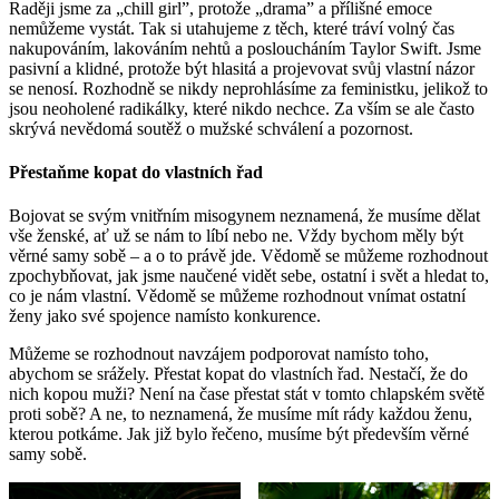
Raději jsme za „chill girl”, protože „drama” a přílišné emoce
nemůžeme vystát. Tak si utahujeme z těch, které tráví volný čas
nakupováním, lakováním nehtů a posloucháním Taylor Swift. Jsme
pasivní a klidné, protože být hlasitá a projevovat svůj vlastní názor
se nenosí. Rozhodně se nikdy neprohlásíme za feministku, jelikož to
jsou neoholené radikálky, které nikdo nechce. Za vším se ale často
skrývá nevědomá soutěž o mužské schválení a pozornost.
Přestaňme kopat do vlastních řad
Bojovat se svým vnitřním misogynem neznamená, že musíme dělat
vše ženské, ať už se nám to líbí nebo ne. Vždy bychom měly být
věrné samy sobě – a o to právě jde. Vědomě se můžeme rozhodnout
zpochybňovat, jak jsme naučené vidět sebe, ostatní i svět a hledat to,
co je nám vlastní. Vědomě se můžeme rozhodnout vnímat ostatní
ženy jako své spojence namísto konkurence.
Můžeme se rozhodnout navzájem podporovat namísto toho,
abychom se srážely. Přestat kopat do vlastních řad. Nestačí, že do
nich kopou muži? Není na čase přestat stát v tomto chlapském světě
proti sobě? A ne, to neznamená, že musíme mít rády každou ženu,
kterou potkáme. Jak již bylo řečeno, musíme být především věrné
samy sobě.