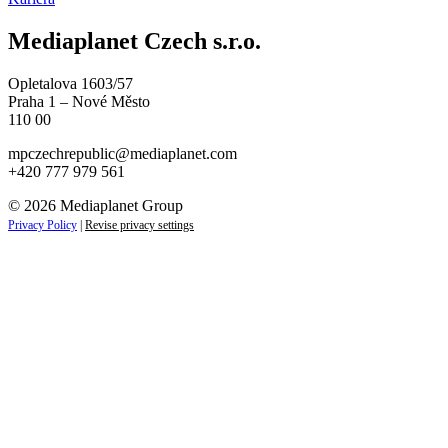
Mediaplanet Czech s.r.o.
Opletalova 1603/57
Praha 1 – Nové Město
110 00
mpczechrepublic@mediaplanet.com
+420 777 979 561
© 2026 Mediaplanet Group
Privacy Policy
|
Revise privacy settings
Close
this
module
ZAJÍMAJÍ VÁS NOVINKY ZE SVĚTA
PODNIKÁNÍ?
Přihlaste se k odběru našich novinek a zůstaňte vždy v
obraze.