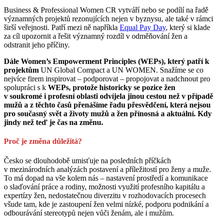
Business & Professional Women CR vytváří nebo se podílí na řadě
významných projektů rezonujících nejen v byznysu, ale také v rámci
širší veřejnosti. Patří mezi ně napříkla
Equal Pay Day
,
který si klade
za cíl upozornit a řešit významný rozdíl v odměňování žen a
odstranit jeho příčiny.
Dále Women’s Empowerment Principles (WEPs), který patří k
projektům
UN Global Compact a UN WOMEN. Snažíme se co
nejvíce firem inspirovat – podporovat – propojovat a nadchnout pro
spolupráci s k
WEPs, protože historicky se pozice žen
v soukromé i profesní oblasti odvíjela jinou cestou než v případě
mužů a z těchto časů přenášíme řadu přesvědčení, která nejsou
pro současný svět a životy mužů a žen přínosná a aktuální. Kdy
jindy než teď je čas na změnu.
Proč je změna důležitá?
Česko se dlouhodobě umisťuje na posledních příčkách
v mezinárodních analýzách postavení a příležitostí pro ženy a muže.
To má dopad na vše kolem nás – nastavení prostředí a komunikace
o slaďování práce a rodiny, možnosti využití profesního kapitálu a
expertízy žen, nedostatečnou diverzitu v rozhodovacích procesech
všude tam, kde je zastoupení žen velmi nízké, podporu podnikání a
odbourávání stereotypů nejen vůči ženám, ale i mužům.