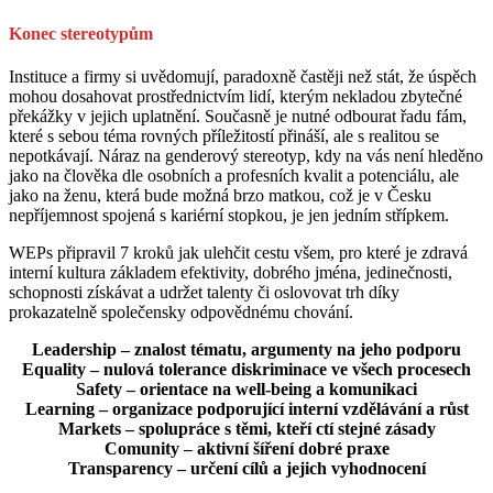
Konec stereotypům
Instituce a firmy si uvědomují, paradoxně častěji než stát, že úspěch
mohou dosahovat prostřednictvím lidí, kterým nekladou zbytečné
překážky v jejich uplatnění. Současně je nutné odbourat řadu fám,
které s sebou téma rovných příležitostí přináší, ale s realitou se
nepotkávají. Náraz na genderový stereotyp, kdy na vás není hleděno
jako na člověka dle osobních a profesních kvalit a potenciálu, ale
jako na ženu, která bude možná brzo matkou, což je v Česku
nepříjemnost spojená s kariérní stopkou, je jen jedním střípkem.
WEPs připravil 7 kroků jak ulehčit cestu všem, pro které je zdravá
interní kultura základem efektivity, dobrého jména, jedinečnosti,
schopnosti získávat a udržet talenty či oslovovat trh díky
prokazatelně společensky odpovědnému chování.
Leadership – znalost tématu, argumenty na jeho podporu
Equality – nulová tolerance diskriminace ve všech procesech
Safety – orientace na well-being a komunikaci
Learning – organizace podporující interní vzdělávání a růst
Markets – spolupráce s těmi, kteří ctí stejné zásady
Comunity – aktivní šíření dobré praxe
Transparency – určení cílů a jejich vyhodnocení