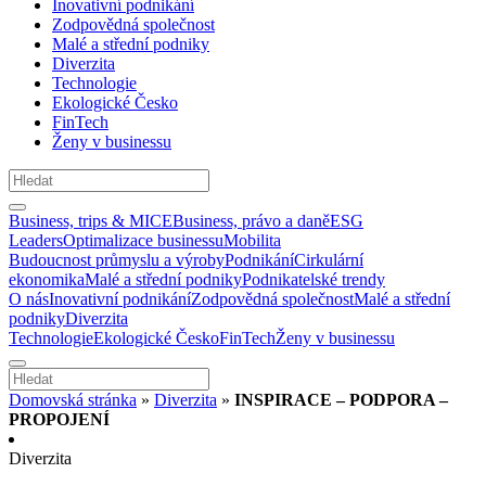
Inovativní podnikání
Zodpovědná společnost
Malé a střední podniky
Diverzita
Technologie
Ekologické Česko
FinTech
Ženy v businessu
Business, trips & MICE
Business, právo a daně
ESG
Leaders
Optimalizace businessu
Mobilita
Budoucnost průmyslu a výroby
Podnikání
Cirkulární
ekonomika
Malé a střední podniky
Podnikatelské trendy
O nás
Inovativní podnikání
Zodpovědná společnost
Malé a střední
podniky
Diverzita
Technologie
Ekologické Česko
FinTech
Ženy v businessu
Domovská stránka
»
Diverzita
»
INSPIRACE – PODPORA –
PROPOJENÍ
Diverzita