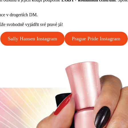
nce v drogeriích DM.
ůže svobodně vyjádřit své pravé já!
Sally Hansen Instagram
Prague Pride Instagram