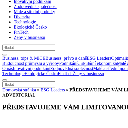
Inovativní podnikání
Zodpovědná společnost
Malé a střední podniky
Diverzita
Technologie
Ekologické Česko
FinTech
Ženy v businessu
Business, trips & MICE
Business, právo a daně
ESG Leaders
Optimali
Budoucnost průmyslu a výroby
Podnikání
Cirkulární ekonomika
Malé 
O nás
Inovativní podnikání
Zodpovědná společnost
Malé a střední pod
Technologie
Ekologické Česko
FinTech
Ženy v businessu
Domovská stránka
»
ESG Leaders
»
PŘEDSTAVUJEME VÁM LI
ADVERTORIAL
PŘEDSTAVUJEME VÁM LIMITOVANOU 