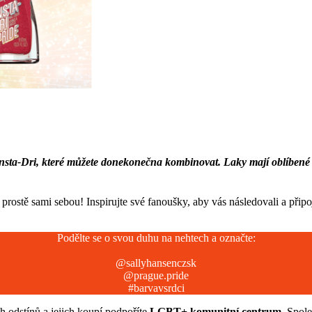
 Insta-Dri, které můžete donekonečna kombinovat. Laky mají oblíbené 
ostě sami sebou! Inspirujte své fanoušky, aby vás následovali a připoj
Podělte se o svou duhu na nehtech a označte:
@sallyhansenczsk
@prague.pride
#barvavsrdci
h odstínů a jejich koupí podpoříte
LGBT+ komunitní centrum
. Spol