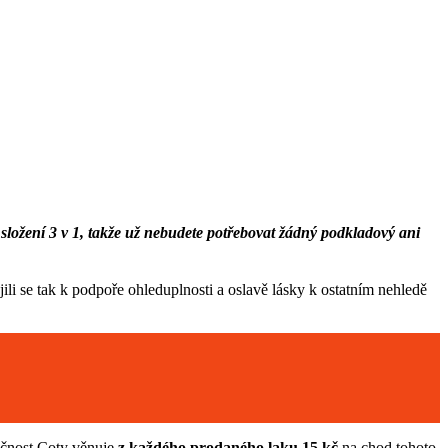
složení 3 v 1, takže už nebudete potřebovat žádný podkladový ani
ili se tak k podpoře ohleduplnosti a oslavě lásky k ostatním nehledě
ečnost Coty věnuje
z každého prodaného laku
15 kč
na chod tohoto