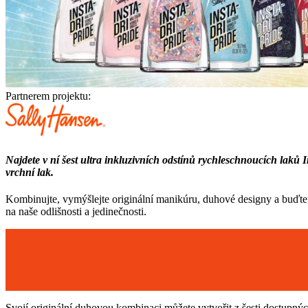
Partnerem projektu:
Najdete v ní šest ultra inkluzivních odstínů rychleschnoucích laků
vrchní lak.
Kombinujte, vymýšlejte originální manikúru, duhové designy a buďte pr
na naše odlišnosti a jedinečnosti.
Svojí originální duhovou kombinaci můžete vytvořit z šesti dostupnýc