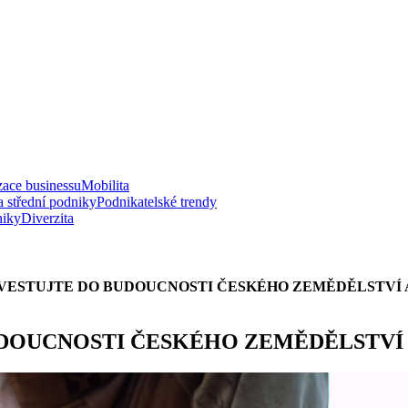
zace businessu
Mobilita
a střední podniky
Podnikatelské trendy
niky
Diverzita
VESTUJTE DO BUDOUCNOSTI ČESKÉHO ZEMĚDĚLSTVÍ 
DOUCNOSTI ČESKÉHO ZEMĚDĚLSTVÍ 