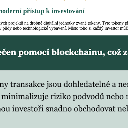
oderní přístup k investování
h projektů na drobné digitální jednotky zvané tokeny. Tyto tokeny předst
 půdy nebo technologické vybavení. Místo toho si každý investor může k