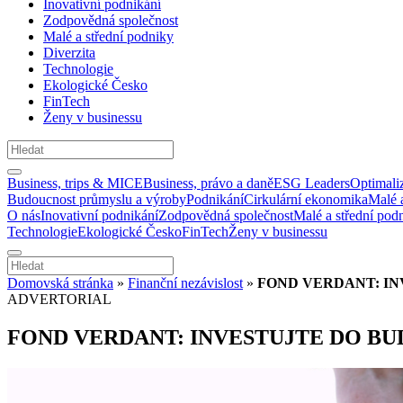
Inovativní podnikání
Zodpovědná společnost
Malé a střední podniky
Diverzita
Technologie
Ekologické Česko
FinTech
Ženy v businessu
Business, trips & MICE
Business, právo a daně
ESG Leaders
Optimali
Budoucnost průmyslu a výroby
Podnikání
Cirkulární ekonomika
Malé 
O nás
Inovativní podnikání
Zodpovědná společnost
Malé a střední pod
Technologie
Ekologické Česko
FinTech
Ženy v businessu
Domovská stránka
»
Finanční nezávislost
»
FOND VERDANT: IN
ADVERTORIAL
FOND VERDANT: INVESTUJTE DO BU