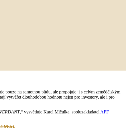
je pouze na samotnou půdu, ale propojuje ji s celým zemědělským
jí vytvářet dlouhodobou hodnotu nejen pro investory, ale i pro
ndu VERDANT
,“ vysvětluje Karel Mičulka, spoluzakladatel
APF
ědělství.