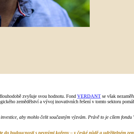
rá dlouhodobě zvyšuje svou hodnotu. Fond
VERDANT
se však nezaměřu
ického zemědělství a vývoj inovativních řešení v tomto sektoru pomáha
a investice, aby mohlo čelit současným výzvám. Právě to je cílem fo
te do budoucnosti s pevnými kořeny – v české půdě a udržitelném zem