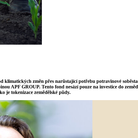
 od klimatických změn přes narůstající potřebu potravinové soběst
inou APF GROUP. Tento fond nesází pouze na investice do zeměděl
ako je tokenizace zemědělské půdy.