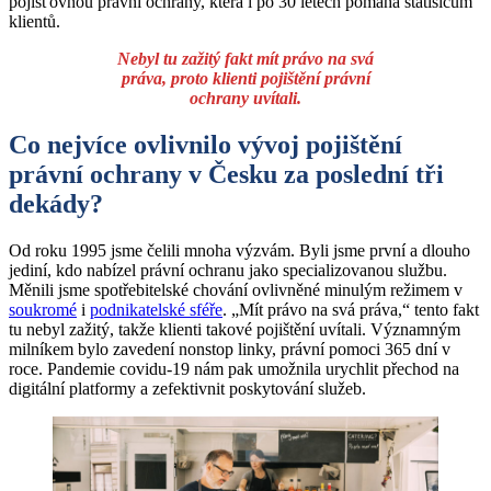
pojišťovnou právní ochrany, která i po 30 letech pomáhá statisícům
klientů.
Nebyl tu zažitý fakt mít právo na svá
práva, proto klienti pojištění
právní
ochrany uvítali.
Co nejvíce ovlivnilo vývoj pojištění
právní ochrany v Česku za poslední tři
dekády?
Od roku 1995 jsme čelili mnoha výzvám. Byli jsme první a dlouho
jediní, kdo nabízel právní ochranu jako specializovanou službu.
Měnili jsme spotřebitelské chování ovlivněné minulým režimem v
soukromé
i
podnikatelské sféře
. „Mít právo na svá práva,“ tento fakt
tu nebyl zažitý, takže klienti takové pojištění uvítali. Významným
milníkem bylo zavedení nonstop linky, právní pomoci 365 dní v
roce. Pandemie covidu-19 nám pak umožnila urychlit přechod na
digitální platformy a zefektivnit poskytování služeb.