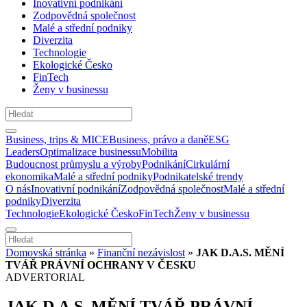
Inovativní podnikání
Zodpovědná společnost
Malé a střední podniky
Diverzita
Technologie
Ekologické Česko
FinTech
Ženy v businessu
Business, trips & MICE
Business, právo a daně
ESG
Leaders
Optimalizace businessu
Mobilita
Budoucnost průmyslu a výroby
Podnikání
Cirkulární
ekonomika
Malé a střední podniky
Podnikatelské trendy
O nás
Inovativní podnikání
Zodpovědná společnost
Malé a střední
podniky
Diverzita
Technologie
Ekologické Česko
FinTech
Ženy v businessu
Domovská stránka
»
Finanční nezávislost
»
JAK D.A.S. MĚNÍ
TVÁŘ PRÁVNÍ OCHRANY V ČESKU
ADVERTORIAL
JAK D.A.S. MĚNÍ TVÁŘ PRÁVNÍ