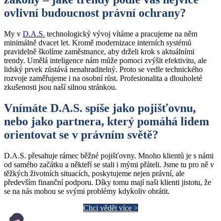
ovlivní budoucnost právní ochrany?
My v
D.A.S.
technologický vývoj vítáme a pracujeme na něm
minimálně dvacet let. Kromě modernizace interních systémů
pravidelně školíme zaměstnance, aby drželi krok s aktuálními
trendy. Umělá inteligence nám může pomoci zvýšit efektivitu, ale
lidský prvek zůstává nenahraditelný. Proto se vedle technického
rozvoje zaměřujeme i na osobní růst. Profesionalita a dlouholeté
zkušenosti jsou naší silnou stránkou.
Vnímáte D.A.S. spíše jako pojišťovnu,
nebo jako partnera, který pomáhá lidem
orientovat se v právním světě?
D.A.S. přesahuje rámec běžné pojišťovny. Mnoho klientů je s námi
od samého začátku a někteří se stali i mými přáteli. Jsme tu pro ně v
těžkých životních situacích, poskytujeme nejen právní, ale
především finanční podporu. Díky tomu mají naši klienti jistotu, že
se na nás mohou se svými problémy kdykoliv obrátit.
Chci vědět více >