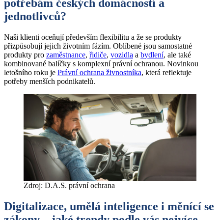
potřebám českých domácností a
jednotlivců?
Naši klienti oceňují především flexibilitu a že se produkty
přizpůsobují jejich životním fázím. Oblíbené jsou samostatné
produkty pro
zaměstnance
,
řidiče
,
vozidla
a
bydlení
, ale také
kombinované balíčky s komplexní právní ochranou. Novinkou
letošního roku je
Právní ochrana živnostníka
, která reflektuje
potřeby menších podnikatelů.
Zdroj: D.A.S. právní ochrana
Digitalizace, umělá inteligence i měnící se
zákony – jaké trendy podle vás nejvíce