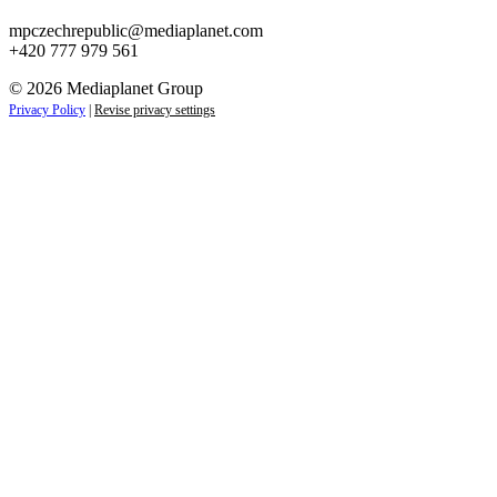
mpczechrepublic@mediaplanet.com
+420 777 979 561
© 2026 Mediaplanet Group
Privacy Policy
|
Revise privacy settings
Close
this
module
ZAJÍMAJÍ VÁS NOVINKY ZE SVĚTA
PODNIKÁNÍ?
Přihlaste se k odběru našich novinek a zůstaňte vždy v
obraze.
Váš e-mail
Přihlásit se
jan.novak@email.cz