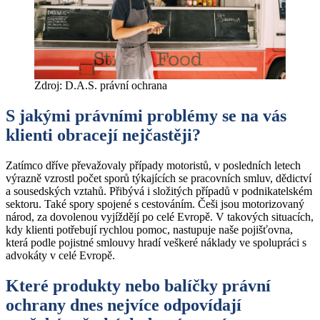
Zdroj: D.A.S. právní ochrana
S jakými právními problémy se na vás
klienti obracejí nejčastěji?
Zatímco dříve převažovaly případy motoristů, v posledních letech
výrazně vzrostl počet sporů týkajících se pracovních smluv, dědictví
a sousedských vztahů. Přibývá i složitých případů v podnikatelském
sektoru. Také spory spojené s cestováním. Češi jsou motorizovaný
národ, za dovolenou vyjíždějí po celé Evropě. V takových situacích,
kdy klienti potřebují rychlou pomoc, nastupuje naše pojišťovna,
která podle pojistné smlouvy hradí veškeré náklady ve spolupráci s
advokáty v celé Evropě.
Které produkty nebo balíčky právní
ochrany dnes nejvíce odpovídají