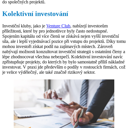
do společných projektů.
Kolektivní investování
Investiční kluby, jako je
Venture Club
, nabízejí investorům
příležitosti, které by pro jednotlivce byly často nedostupné.
Spojením kapitálu od více členů se získává nejen vyšší investiční
síla, ale i lepší vyjednávací pozice při vstupu do projektů. Díky tomu
mohou investoři získat podíl na zajímavých místech. Zároveň
nabývají možnosti konzultovat investiční strategii s ostatními členy a
lépe zhodnocovat všechna nebezpečí. Kolektivní investování navíc
zpřístupňuje projekty, do kterých by bylo samostatně příliš nákladné
investovat. V praxi jde především o podíly v rostoucích firmách, což
je velice výdělečný, ale také značně rizikový sektor.