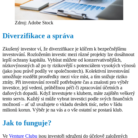
Zdroj: Adobe Stock
Diverzifikace a správa
Zkušený investor ví, že diverzifikace je klíčem k bezpečnějšímu
investování. Rozložením investic mezi různé projekty lze dosáhnout
lepší ochrany kapitálu. Vybírat můžete od konzervativnějších,
nízkovýnosných až po ty rizikovější s potenciálem vysokých výnosů
(jako jsou právě podíly ve společnostech). Kolektivní investování
umožňuje rozdělit prostředky mezi více míst, a tím snižuje riziko
ztráty. Při investování rovněž potřebujete čas a znalosti pro výběr
investice, její vedení, průběžnou péči či zpracování účetních a
daňových dopadů. Když investujete s klubem, máte zajištěn veškerý
tento servis. Každý si může vybrat investici podle svých finančních
možností – ať už uvažujete o vkladu desítek tisíc, nebo v řádu
milionů korun. Výběr je na vás a o vše ostatní se postará klub.
Jak to funguje?
Ve
Venture Clubu
jsou investoři sdruženi do účelově založených