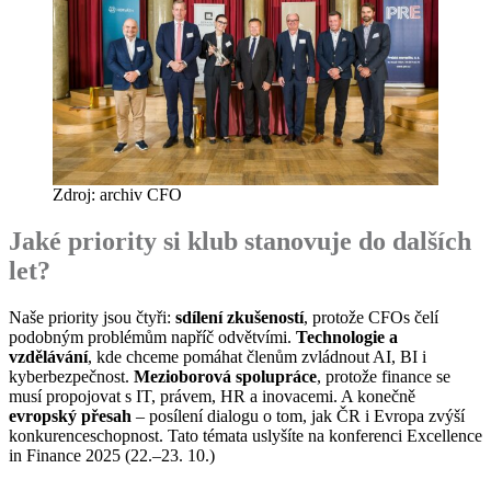
Zdroj: archiv CFO
Jaké priority si klub stanovuje do dalších
let?
Naše priority jsou čtyři:
sdílení zkušeností
, protože CFOs čelí
podobným problémům napříč odvětvími.
Technologie a
vzdělávání
, kde chceme pomáhat členům zvládnout AI, BI i
kyberbezpečnost.
Mezioborová spolupráce
, protože finance se
musí propojovat s IT, právem, HR a inovacemi. A konečně
evropský přesah
– posílení dialogu o tom, jak ČR i Evropa zvýší
konkurenceschopnost. Tato témata uslyšíte na konferenci Excellence
in Finance 2025 (22.–23. 10.)