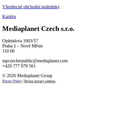
Všeobecné obchodní podmínky
Kariéra
Mediaplanet Czech s.r.o.
Opletalova 1603/57
Praha 1 – Nové Město
110 00
mpczechrepublic@mediaplanet.com
+420 777 979 561
© 2026 Mediaplanet Group
Privacy Policy
|
Revise privacy settings
Close
this
module
ZAJÍMAJÍ VÁS NOVINKY ZE SVĚTA
PODNIKÁNÍ?