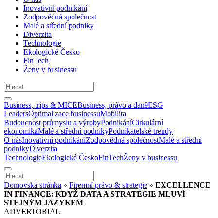
Inovativní podnikání
Zodpovědná společnost
Malé a střední podniky
Diverzita
Technologie
Ekologické Česko
FinTech
Ženy v businessu
Business, trips & MICE
Business, právo a daně
ESG
Leaders
Optimalizace businessu
Mobilita
Budoucnost průmyslu a výroby
Podnikání
Cirkulární
ekonomika
Malé a střední podniky
Podnikatelské trendy
O nás
Inovativní podnikání
Zodpovědná společnost
Malé a střední
podniky
Diverzita
Technologie
Ekologické Česko
FinTech
Ženy v businessu
Domovská stránka
»
Firemní právo & strategie
»
EXCELLENCE
IN FINANCE: KDYŽ DATA A STRATEGIE MLUVÍ
STEJNÝM JAZYKEM
ADVERTORIAL