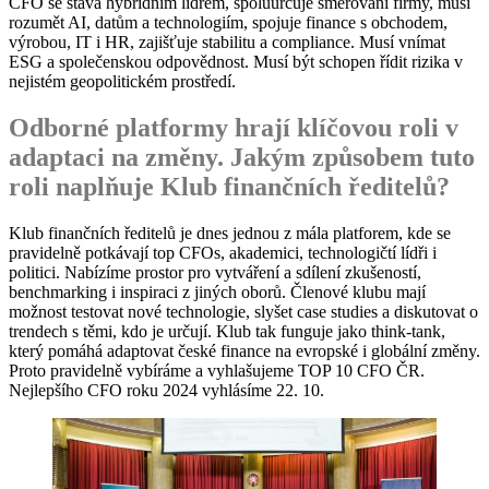
CFO se stává hybridním lídrem, spoluurčuje směrování firmy, musí
rozumět AI, datům a technologiím, spojuje finance s obchodem,
výrobou, IT i HR, zajišťuje stabilitu a compliance. Musí vnímat
ESG a společenskou odpovědnost. Musí být schopen řídit rizika v
nejistém geopolitickém prostředí.
Odborné platformy hrají klíčovou roli v
adaptaci na změny. Jakým způsobem tuto
roli naplňuje Klub finančních ředitelů?
Klub finančních ředitelů je dnes jednou z mála platforem, kde se
pravidelně potkávají top CFOs, akademici, technologičtí lídři i
politici. Nabízíme prostor pro vytváření a sdílení zkušeností,
benchmarking i inspiraci z jiných oborů. Členové klubu mají
možnost testovat nové technologie, slyšet case studies a diskutovat o
trendech s těmi, kdo je určují. Klub tak funguje jako think-tank,
který pomáhá adaptovat české finance na evropské i globální změny.
Proto pravidelně vybíráme a vyhlašujeme TOP 10 CFO ČR.
Nejlepšího CFO roku 2024 vyhlásíme 22. 10.