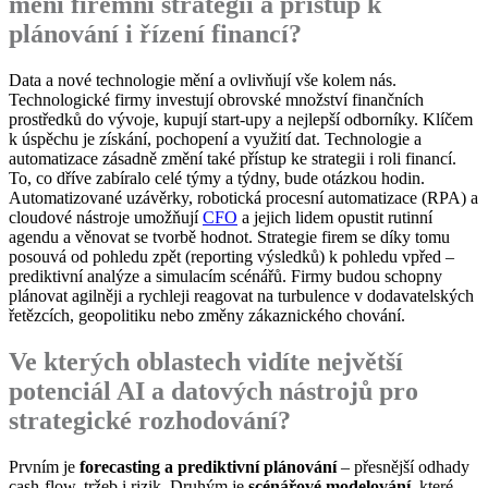
mění firemní strategii a přístup k
plánování i řízení financí?
Data a nové technologie mění a ovlivňují vše kolem nás.
Technologické firmy investují obrovské množství finančních
prostředků do vývoje, kupují start-upy a nejlepší odborníky. Klíčem
k úspěchu je získání, pochopení a využití dat. Technologie a
automatizace zásadně změní také přístup ke strategii i roli financí.
To, co dříve zabíralo celé týmy a týdny, bude otázkou hodin.
Automatizované uzávěrky, robotická procesní automatizace (RPA) a
cloudové nástroje umožňují
CFO
a jejich lidem opustit rutinní
agendu a věnovat se tvorbě hodnot. Strategie firem se díky tomu
posouvá od pohledu zpět (reporting výsledků) k pohledu vpřed –
prediktivní analýze a simulacím scénářů. Firmy budou schopny
plánovat agilněji a rychleji reagovat na turbulence v dodavatelských
řetězcích, geopolitiku nebo změny zákaznického chování.
Ve kterých oblastech vidíte největší
potenciál AI a datových nástrojů pro
strategické rozhodování?
Prvním je
forecasting a prediktivní plánování
– přesnější odhady
cash-flow, tržeb i rizik. Druhým je
scénářové modelování
, které