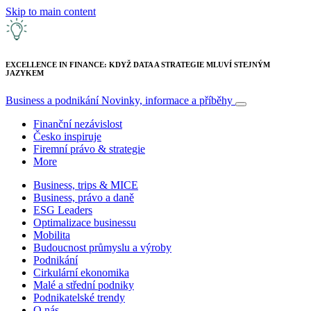
Skip to main content
EXCELLENCE IN FINANCE: KDYŽ DATA A STRATEGIE MLUVÍ STEJNÝM
JAZYKEM
Business a podnikání
Novinky, informace a příběhy
Finanční nezávislost
Česko inspiruje
Firemní právo & strategie
More
Business, trips & MICE
Business, právo a daně
ESG Leaders
Optimalizace businessu
Mobilita
Budoucnost průmyslu a výroby
Podnikání
Cirkulární ekonomika
Malé a střední podniky
Podnikatelské trendy
O nás