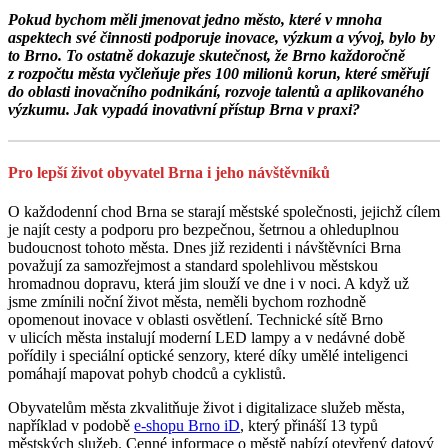
Pokud bychom měli jmenovat jedno město, které v mnoha
aspektech své činnosti podporuje inovace, výzkum a vývoj, bylo by
to Brno. To ostatně dokazuje skutečnost, že Brno každoročně
z rozpočtu města vyčleňuje přes 100 milionů korun, které směřují
do oblasti inovačního podnikání, rozvoje talentů a aplikovaného
výzkumu. Jak vypadá inovativní přístup Brna v praxi?
Pro lepší život obyvatel Brna i jeho návštěvníků
O každodenní chod Brna se starají městské společnosti, jejichž cílem
je najít cesty a podporu pro bezpečnou, šetrnou a ohleduplnou
budoucnost tohoto města. Dnes již rezidenti i návštěvníci Brna
považují za samozřejmost a standard spolehlivou městskou
hromadnou dopravu, která jim slouží ve dne i v noci. A když už
jsme zmínili noční život města, neměli bychom rozhodně
opomenout inovace v oblasti osvětlení. Technické sítě Brno
v ulicích města instalují moderní LED lampy a v nedávné době
pořídily i speciální optické senzory, které díky umělé inteligenci
pomáhají mapovat pohyb chodců a cyklistů.
Obyvatelům města zkvalitňuje život i digitalizace služeb města,
například v podobě
e-shopu Brno iD
, který přináší 13 typů
městských služeb. Cenné informace o městě nabízí otevřený datový