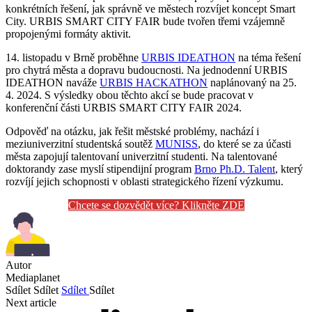
konkrétních řešení, jak správně ve městech rozvíjet koncept Smart
City. URBIS SMART CITY FAIR bude tvořen třemi vzájemně
propojenými formáty aktivit.
14. listopadu v Brně proběhne
URBIS IDEATHON
na téma řešení
pro chytrá města a dopravu budoucnosti. Na jednodenní URBIS
IDEATHON naváže
URBIS HACKATHON
naplánovaný na 25.
4. 2024. S výsledky obou těchto akcí se bude pracovat v
konferenční části URBIS SMART CITY FAIR 2024.
Odpověď na otázku, jak řešit městské problémy, nachází i
meziuniverzitní studentská soutěž
MUNISS
, do které se za účasti
města zapojují talentovaní univerzitní studenti. Na talentované
doktorandy zase myslí stipendijní program
Brno Ph.D. Talent
, který
rozvíjí jejich schopnosti v oblasti strategického řízení výzkumu.
Chcete se dozvědět více? Klikněte ZDE
Autor
Mediaplanet
Sdílet
Sdílet
Sdílet
Sdílet
Next article