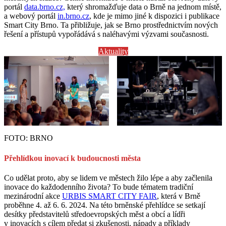
portál
data.brno.cz,
který shromažďuje data o Brně na jednom místě,
a webový portál
in.brno.cz
, kde je mimo jiné k dispozici i publikace
Smart City Brno. Ta přibližuje, jak se Brno prostřednictvím nových
řešení a přístupů vypořádává s naléhavými výzvami současnosti.
Aktuality
FOTO: BRNO
Přehlídkou inovací k budoucnosti města
Co udělat proto, aby se lidem ve městech žilo lépe a aby začlenila
inovace do každodenního života? To bude tématem tradiční
mezinárodní akce
URBIS SMART CITY FAIR
, která v Brně
proběhne 4. až 6. 6. 2024. Na této brněnské přehlídce se setkají
desítky představitelů středoevropských měst a obcí a lídři
v inovacích s cílem předat si zkušenosti, nápady a příklady