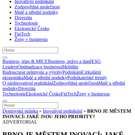
Inovativní podnikání
Zodpovědná společnost
Malé a střední podniky
Diverzita
Technologie
Ekologické Česko
FinTech
Ženy v businessu
Business, trips & MICE
Business, právo a daně
ESG
Leaders
Optimalizace businessu
Mobilita
Budoucnost průmyslu a výroby
Podnikání
Cirkulární
ekonomika
Malé a střední podniky
Podnikatelské trendy
O nás
Inovativní podnikání
Zodpovědná společnost
Malé a střední
podniky
Diverzita
Technologie
Ekologické Česko
FinTech
Ženy v businessu
Domovská stránka
»
Inovativní podnikání
»
BRNO JE MĚSTEM
INOVACÍ: JAKÉ JSOU JEHO PRIORITY?
ADVERTORIAL
BRNO JE MĚSTEM INOVACÍ: JAKÉ