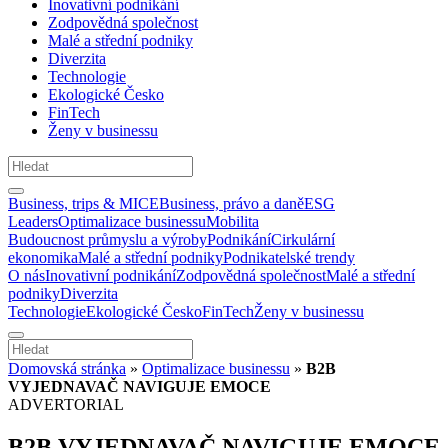
Inovativní podnikání
Zodpovědná společnost
Malé a střední podniky
Diverzita
Technologie
Ekologické Česko
FinTech
Ženy v businessu
Business, trips & MICE
Business, právo a daně
ESG
Leaders
Optimalizace businessu
Mobilita
Budoucnost průmyslu a výroby
Podnikání
Cirkulární
ekonomika
Malé a střední podniky
Podnikatelské trendy
O nás
Inovativní podnikání
Zodpovědná společnost
Malé a střední
podniky
Diverzita
Technologie
Ekologické Česko
FinTech
Ženy v businessu
Domovská stránka
»
Optimalizace businessu
»
B2B
VYJEDNAVAČ NAVIGUJE EMOCE
ADVERTORIAL
B2B VYJEDNAVAČ NAVIGUJE EMOCE