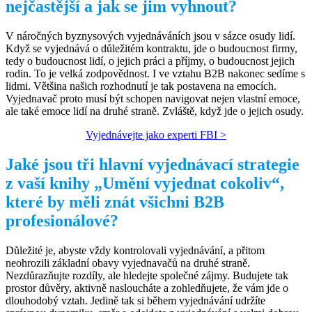
nejčastější a jak se jim vyhnout?
V náročných byznysových vyjednáváních jsou v sázce osudy lidí.
Když se vyjednává o důležitém kontraktu, jde o budoucnost firmy,
tedy o budoucnost lidí, o jejich práci a příjmy, o budoucnost jejich
rodin. To je velká zodpovědnost. I ve vztahu B2B nakonec sedíme s
lidmi. Většina našich rozhodnutí je tak postavena na emocích.
Vyjednavač proto musí být schopen navigovat nejen vlastní emoce,
ale také emoce lidí na druhé straně. Zvláště, když jde o jejich osudy.
Vyjednávejte jako experti FBI >
Jaké jsou tři hlavní vyjednávací strategie
z vaší knihy „Umění vyjednat cokoliv“,
které by měli znát všichni B2B
profesionálové?
Důležité je, abyste vždy kontrolovali vyjednávání, a přitom
neohrozili základní obavy vyjednavačů na druhé straně.
Nezdůrazňujte rozdíly, ale hledejte společné zájmy. Budujete tak
prostor důvěry, aktivně nasloucháte a zohledňujete, že vám jde o
dlouhodobý vztah. Jedině tak si během vyjednávání udržíte