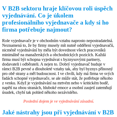
V B2B sektoru hraje klíčovou roli úspěch
vyjednávání. Co je úkolem
profesionálního vyjednavače a kdy si ho
firma potřebuje najmout?
Role vyjednavače je v obchodním vztahu naprosto nepostradatelná.
Neznamená to, že by firmy musely mít nutně oddělení vyjednavačů,
nicméně vyjednávání by měla být dovednost všech pracovníků
minimálně na manažerských a obchodnických pozicích. Každá
firma musí být schopna vyjednávat s byznysovými partnery,
dodavateli i odběrateli. A nejen to. Dobrý vyjednavač buduje v
rámci B2B pevné a dlouholeté vztahy tak, aby byl byznys přínosný
pro obě strany a měl budoucnost. I ve chvíli, kdy má firma ve svých
řadách schopné vyjednavače, se ale může stát, že potřebuje někoho
z venku. Když je vyjednávání na mrtvém nebo v kritickém bodě,
napětí na obou stranách, hluboké emoce a osobní zaujetí zatemňují
úsudek, chybí tak pohled někoho nezávislého.
Poslední dojem je ve vyjednávání zásadní.
Jaké nástrahy jsou při vyjednávání v B2B