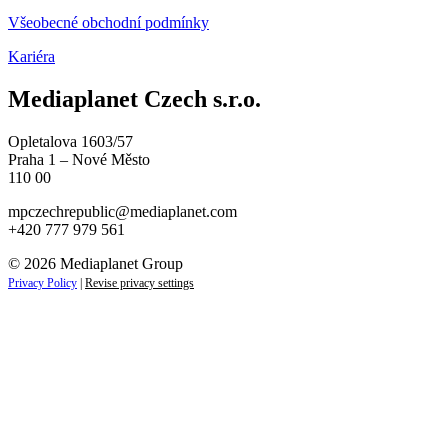
Všeobecné obchodní podmínky
Kariéra
Mediaplanet Czech s.r.o.
Opletalova 1603/57
Praha 1 – Nové Město
110 00
mpczechrepublic@mediaplanet.com
+420 777 979 561
© 2026 Mediaplanet Group
Privacy Policy
|
Revise privacy settings
Close
this
module
ZAJÍMAJÍ VÁS NOVINKY ZE SVĚTA
PODNIKÁNÍ?