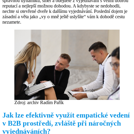
správnou dynamiku, směr a odejdete z vyjednávání s velmi dobrou
reputací a nejlepší možnou dohodou. A kdybyste se nedohodli,
nechte si otevřené dveře k dalšímu vyjednávání. Poslední dojem je
zásadní a věta jako „vy o mně ještě uslyšíte“ vám k dohodě cestu
nezamete.
Zdroj: archiv Radím Pařík
Jak lze efektivně využít empatické vedení
v B2B prostředí, zvláště při náročných
vyjednáváních?