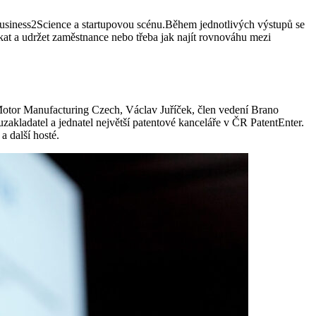
u Business2Science a startupovou scénu.Během jednotlivých výstupů se
ákat a udržet zaměstnance nebo třeba jak najít rovnováhu mezi
 Motor Manufacturing Czech, Václav Juříček, člen vedení Brano
akladatel a jednatel největší patentové kanceláře v ČR PatentEnter.
a další hosté.