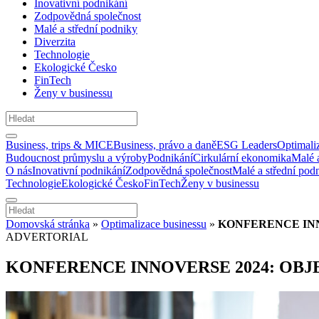
Inovativní podnikání
Zodpovědná společnost
Malé a střední podniky
Diverzita
Technologie
Ekologické Česko
FinTech
Ženy v businessu
Business, trips & MICE
Business, právo a daně
ESG Leaders
Optimali
Budoucnost průmyslu a výroby
Podnikání
Cirkulární ekonomika
Malé 
O nás
Inovativní podnikání
Zodpovědná společnost
Malé a střední pod
Technologie
Ekologické Česko
FinTech
Ženy v businessu
Domovská stránka
»
Optimalizace businessu
»
KONFERENCE INN
ADVERTORIAL
KONFERENCE INNOVERSE 2024: OBJ