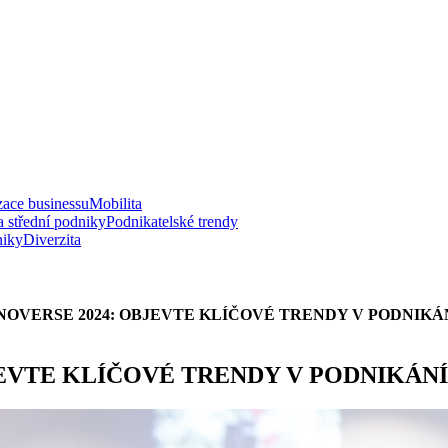
zace businessu
Mobilita
a střední podniky
Podnikatelské trendy
niky
Diverzita
OVERSE 2024: OBJEVTE KLÍČOVÉ TRENDY V PODNIKÁ
EVTE KLÍČOVÉ TRENDY V PODNIKÁN