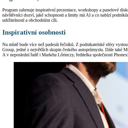
Program zahrnuje inspirativní prezentace, workshopy a panelové disku
návštěvníci dozví, jaké schopnosti a limity má AI a co nabízí podniků
udržitelností a obchodními cíli.
Inspirativní osobnosti
Na místě bude více než padesát řečníků. Z podnikatelské sféry vysto
Group, jedné z největších skupin českého autoprůmyslu. Dále také Mic
A v neposlední řadě i Markéta Lőrinczy, ředitelka společnosti Phonexi