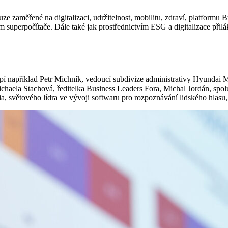
ze zaměřené na digitalizaci, udržitelnost, mobilitu, zdraví, platform
m superpočítače. Dále také jak prostřednictvím ESG a digitalizace přil
upí například Petr Michník, vedoucí subdivize administrativy Hyundai
haela Stachová, ředitelka Business Leaders Fora, Michal Jordán, spoluz
a, světového lídra ve vývoji softwaru pro rozpoznávání lidského hlasu, 