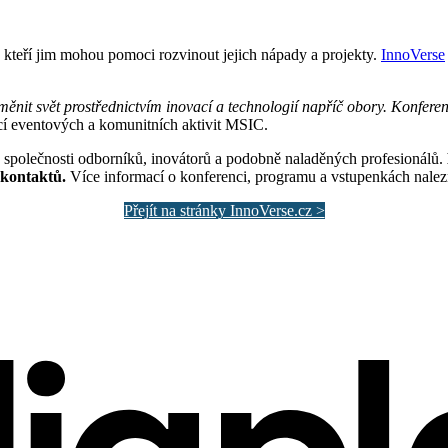
y, kteří jim mohou pomoci rozvinout jejich nápady a projekty.
InnoVerse
měnit svět prostřednictvím inovací a technologií napříč obory. Konferen
í eventových a komunitních aktivit MSIC.
ve společnosti odborníků, inovátorů a podobně naladěných profesionálů.
ť kontaktů.
Více informací o konferenci, programu a vstupenkách nalez
Přejít na stránky InnoVerse.cz >