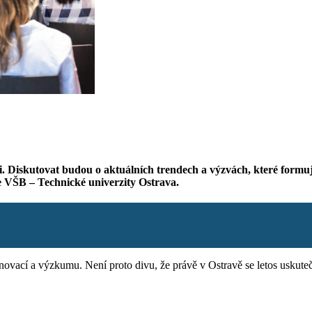
ici. Diskutovat budou o aktuálních trendech a výzvách, které for
e VŠB – Technické univerzity Ostrava.
ovací a výzkumu. Není proto divu, že právě v Ostravě se letos uskutečn