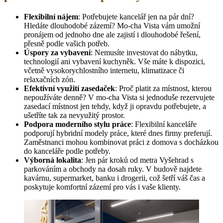
Flexibilní nájem
: Potřebujete kancelář jen na pár dní?
Hledáte dlouhodobé zázemí? Mo-cha Vista vám umožní
pronájem od jednoho dne ale zajistí i dlouhodobé řešení,
přesně podle vašich potřeb.
Úspory za vybavení
: Nemusíte investovat do nábytku,
technologií ani vybavení kuchyněk. Vše máte k dispozici,
včetně vysokorychlostního internetu, klimatizace či
relaxačních zón.
Efektivní využití zasedaček
: Proč platit za místnost, kterou
nepoužíváte denně? V mo-cha Vista si jednoduše rezervujete
zasedací místnost jen tehdy, když ji opravdu potřebujete, a
ušetříte tak za nevyužitý prostor.
Podpora moderního stylu práce
: Flexibilní kanceláře
podporují hybridní modely práce, které dnes firmy preferují.
Zaměstnanci mohou kombinovat práci z domova s docházkou
do kanceláře podle potřeby​.
Výborná lokalita
: Jen pár kroků od metra Vyšehrad s
parkováním a obchody na dosah ruky. V budově najdete
kavárnu, supermarket, banku i drogerii, což šetří váš čas a
poskytuje komfortní zázemí pro vás i vaše klienty​.