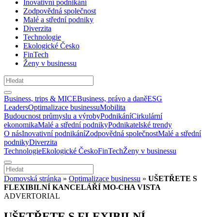
Inovativní podnikání
Zodpovědná společnost
Malé a střední podniky
Diverzita
Technologie
Ekologické Česko
FinTech
Ženy v businessu
Business, trips & MICE
Business, právo a daně
ESG
Leaders
Optimalizace businessu
Mobilita
Budoucnost průmyslu a výroby
Podnikání
Cirkulární
ekonomika
Malé a střední podniky
Podnikatelské trendy
O nás
Inovativní podnikání
Zodpovědná společnost
Malé a střední
podniky
Diverzita
Technologie
Ekologické Česko
FinTech
Ženy v businessu
Domovská stránka
»
Optimalizace businessu
»
UŠETŘETE S
FLEXIBILNÍ KANCELÁŘÍ MO-CHA VISTA
ADVERTORIAL
UŠETŘETE S FLEXIBILNÍ