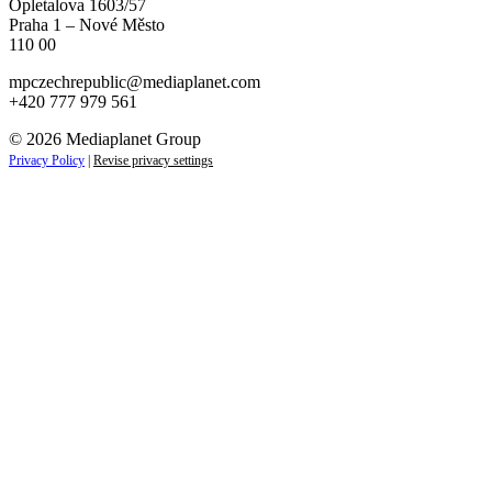
Opletalova 1603/57
Praha 1 – Nové Město
110 00
mpczechrepublic@mediaplanet.com
+420 777 979 561
© 2026 Mediaplanet Group
Privacy Policy
|
Revise privacy settings
Close
this
module
ZAJÍMAJÍ VÁS NOVINKY ZE SVĚTA
PODNIKÁNÍ?
Přihlaste se k odběru našich novinek a zůstaňte vždy v
obraze.
Váš e-mail
Přihlásit se