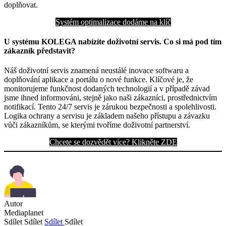
doplňovat.
Systém optimalizace dodáme na klíč
U systému KOLEGA nabízíte doživotní servis. Co si má pod tím
zákazník představit?
Náš doživotní servis znamená neustálé inovace softwaru a
doplňování aplikace a portálu o nové funkce. Klíčové je, že
monitorujeme funkčnost dodaných technologií a v případě závad
jsme ihned informováni, stejně jako naši zákazníci, prostřednictvím
notifikací. Tento 24/7 servis je zárukou bezpečnosti a spolehlivosti.
Logika ochrany a servisu je základem našeho přístupu a závazku
vůči zákazníkům, se kterými tvoříme doživotní partnerství.
Chcete se dozvědět více? Klikněte ZDE
Autor
Mediaplanet
Sdílet
Sdílet
Sdílet
Sdílet