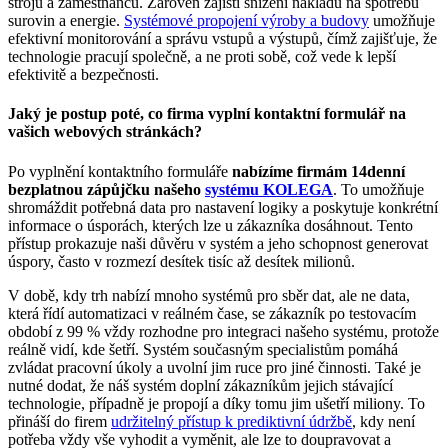
strojů a zaměstnanců. Zároveň zajistí snížení nákladů na spotřebu
surovin a energie.
Systémové propojení výroby a budovy
umožňuje
efektivní monitorování a správu vstupů a výstupů, čímž zajišťuje, že
technologie pracují společně, a ne proti sobě, což vede k lepší
efektivitě a bezpečnosti.
Jaký je postup poté, co firma vyplní kontaktní formulář na
vašich webových stránkách?
Po vyplnění kontaktního formuláře
nabízíme firmám 14denní
bezplatnou zápůjčku našeho
systému KOLEGA
. To umožňuje
shromáždit potřebná data pro nastavení logiky a poskytuje konkrétní
informace o úsporách, kterých lze u zákazníka dosáhnout. Tento
přístup prokazuje naši důvěru v systém a jeho schopnost generovat
úspory, často v rozmezí desítek tisíc až desítek milionů.
V době, kdy trh nabízí mnoho systémů pro sběr dat, ale ne data,
která řídí automatizaci v reálném čase, se zákazník po testovacím
období z 99 % vždy rozhodne pro integraci našeho systému, protože
reálně vidí, kde šetří. Systém současným specialistům pomáhá
zvládat pracovní úkoly a uvolní jim ruce pro jiné činnosti. Také je
nutné dodat, že náš systém doplní zákazníkům jejich stávající
technologie, případně je propojí a díky tomu jim ušetří miliony. To
přináší do firem
udržitelný přístup k prediktivní údržbě
, kdy není
potřeba vždy vše vyhodit a vyměnit, ale lze to doupravovat a