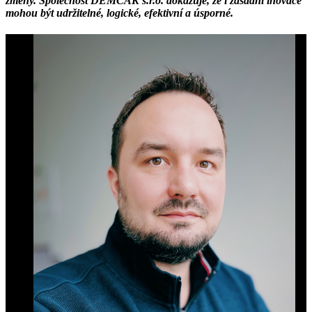
změny. Společnost DEMCAK s.r.o. dokazuje, že i zásadní inovace
mohou být udržitelné, logické, efektivní a úsporné.