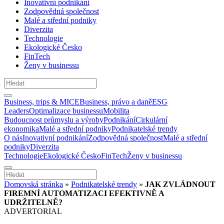
Inovativní podnikání
Zodpovědná společnost
Malé a střední podniky
Diverzita
Technologie
Ekologické Česko
FinTech
Ženy v businessu
Business, trips & MICE
Business, právo a daně
ESG
Leaders
Optimalizace businessu
Mobilita
Budoucnost průmyslu a výroby
Podnikání
Cirkulární
ekonomika
Malé a střední podniky
Podnikatelské trendy
O nás
Inovativní podnikání
Zodpovědná společnost
Malé a střední
podniky
Diverzita
Technologie
Ekologické Česko
FinTech
Ženy v businessu
Domovská stránka
»
Podnikatelské trendy
»
JAK ZVLÁDNOUT
FIREMNÍ AUTOMATIZACI EFEKTIVNĚ A
UDRŽITELNĚ?
ADVERTORIAL