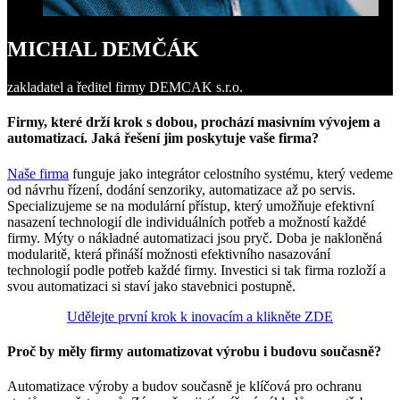
MICHAL DEMČÁK
zakladatel a ředitel firmy DEMCAK s.r.o.
Firmy, které drží krok s dobou, prochází masivním vývojem a
automatizací. Jaká řešení jim poskytuje vaše firma?
Naše firma
funguje jako integrátor celostního systému, který vedeme
od návrhu řízení, dodání senzoriky, automatizace až po servis.
Specializujeme se na modulární přístup, který umožňuje efektivní
nasazení technologií dle individuálních potřeb a možností každé
firmy. Mýty o nákladné automatizaci jsou pryč. Doba je nakloněná
modularitě, která přináší možnosti efektivního nasazování
technologií podle potřeb každé firmy. Investici si tak firma rozloží a
svou automatizaci si staví jako stavebnici postupně.
Udělejte první krok k inovacím a klikněte ZDE
Proč by měly firmy automatizovat výrobu i budovu současně?
Automatizace výroby a budov současně je klíčová pro ochranu