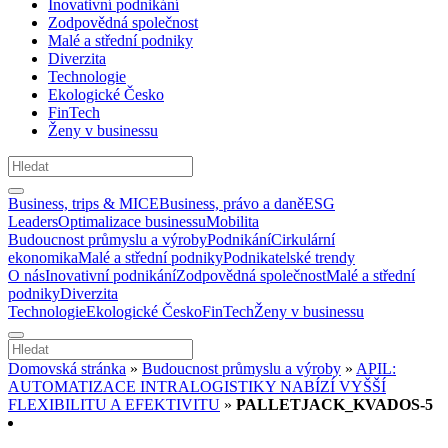
Inovativní podnikání
Zodpovědná společnost
Malé a střední podniky
Diverzita
Technologie
Ekologické Česko
FinTech
Ženy v businessu
Business, trips & MICE
Business, právo a daně
ESG
Leaders
Optimalizace businessu
Mobilita
Budoucnost průmyslu a výroby
Podnikání
Cirkulární
ekonomika
Malé a střední podniky
Podnikatelské trendy
O nás
Inovativní podnikání
Zodpovědná společnost
Malé a střední
podniky
Diverzita
Technologie
Ekologické Česko
FinTech
Ženy v businessu
Domovská stránka
»
Budoucnost průmyslu a výroby
»
APIL:
AUTOMATIZACE INTRALOGISTIKY NABÍZÍ VYŠŠÍ
FLEXIBILITU A EFEKTIVITU
»
PALLETJACK_KVADOS-5