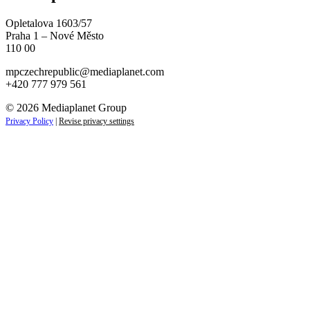
Opletalova 1603/57
Praha 1 – Nové Město
110 00
mpczechrepublic@mediaplanet.com
+420 777 979 561
© 2026 Mediaplanet Group
Privacy Policy
|
Revise privacy settings
Close
this
module
ZAJÍMAJÍ VÁS NOVINKY ZE SVĚTA
PODNIKÁNÍ?
Přihlaste se k odběru našich novinek a zůstaňte vždy v
obraze.
Váš e-mail