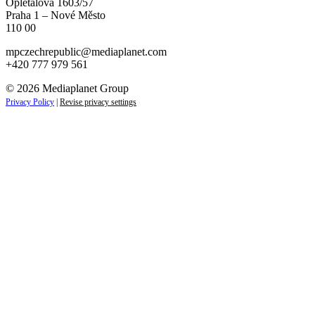
Opletalova 1603/57
Praha 1 – Nové Město
110 00
mpczechrepublic@mediaplanet.com
+420 777 979 561
© 2026 Mediaplanet Group
Privacy Policy
|
Revise privacy settings
Close
this
module
ZAJÍMAJÍ VÁS NOVINKY ZE SVĚTA
PODNIKÁNÍ?
Přihlaste se k odběru našich novinek a zůstaňte vždy v
obraze.
Váš e-mail
Přihlásit se