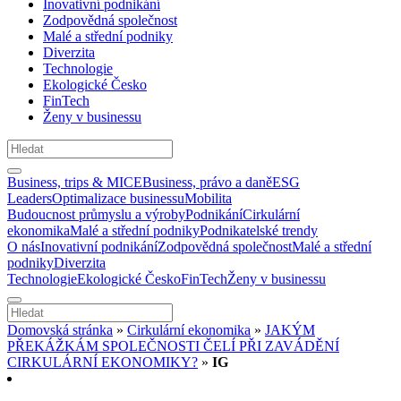
Inovativní podnikání
Zodpovědná společnost
Malé a střední podniky
Diverzita
Technologie
Ekologické Česko
FinTech
Ženy v businessu
Business, trips & MICE
Business, právo a daně
ESG
Leaders
Optimalizace businessu
Mobilita
Budoucnost průmyslu a výroby
Podnikání
Cirkulární
ekonomika
Malé a střední podniky
Podnikatelské trendy
O nás
Inovativní podnikání
Zodpovědná společnost
Malé a střední
podniky
Diverzita
Technologie
Ekologické Česko
FinTech
Ženy v businessu
Domovská stránka
»
Cirkulární ekonomika
»
JAKÝM
PŘEKÁŽKÁM SPOLEČNOSTI ČELÍ PŘI ZAVÁDĚNÍ
CIRKULÁRNÍ EKONOMIKY?
»
IG