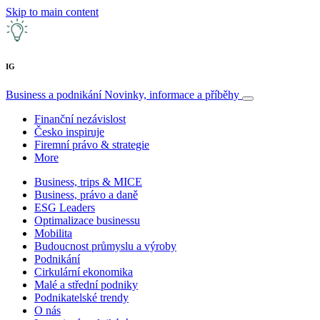
Skip to main content
IG
Business a podnikání
Novinky, informace a příběhy
Finanční nezávislost
Česko inspiruje
Firemní právo & strategie
More
Business, trips & MICE
Business, právo a daně
ESG Leaders
Optimalizace businessu
Mobilita
Budoucnost průmyslu a výroby
Podnikání
Cirkulární ekonomika
Malé a střední podniky
Podnikatelské trendy
O nás