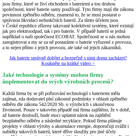
jsou firmy, které se živí obchodem s bateriemi a tou druhou
společnosti, které baterie samy používají. Tyto firmy mají dle zákona
povinnost zpětného odběru, znamená to, že se musí postarat o
správnou likvidaci nefunkčních baterií. Za tímto účelem jsou
v České republice zřízeny takzvané kolektivní systémy, které existují
jak pro elektroodpad, tak i pro baterie. V případě baterií se jedná
například o naši společnost ECOBAT. Společnosti se u nás mohou
zaregistrovat a my se za ně postaráme o baterie vyřazené z provozu,
a to nejen přímo z jejich provozu, ale také od jejich zákazníků.
Jak baterie správně dobíjet a bezpečně s nimi doma zacházet?
Koukněte na krátké video >
Jaké technologie a systémy mohou firmy
implementovat do svých výrobních procesů?
Každá firma by se při pořizování technologií s bateriemi měla
zajímat, zda dodavatel plní zákonné podmínky v oblasti zpětného
odběru dle zákona 542/2020 Sb. o výrobcích s ukončenou
životností. Pouze v takovém případě má firma zajištěno, že v době,
až baterie doslouží, bude moci uplatnit nárok na zajištění
bezplatného odběru a následné recyklace. Pokud firma plánuje
projekty v oblasti výroby a akumulace energie, doporučuji zvážit i
nabídky takových baterií, které dříve sloužily pro jiné účely