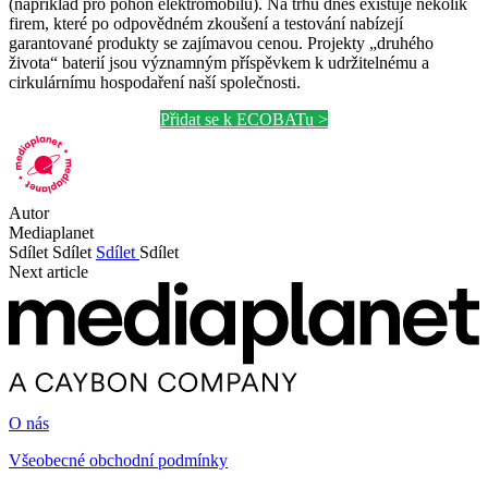
(například pro pohon elektromobilů). Na trhu dnes existuje několik
firem, které po odpovědném zkoušení a testování nabízejí
garantované produkty se zajímavou cenou. Projekty „druhého
života“ baterií jsou významným příspěvkem k udržitelnému a
cirkulárnímu hospodaření naší společnosti.
Přidat se k ECOBATu >
Autor
Mediaplanet
Sdílet
Sdílet
Sdílet
Sdílet
Next article
O nás
Všeobecné obchodní podmínky