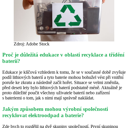
Zdroj: Adobe Stock
Proč je důležitá edukace v oblasti recyklace a třídění
baterií?
Edukace je klíčová vzhledem k tomu, že se v současné době zvyšuje
podíl lithiových baterií a tyto baterie mohou bohužel vést při vnitřní
poruše ke zkratu a následně začít hořet. Situace se velmi změnila,
před deseti lety bylo lithiových baterií podstatně méně. Aktuálně je
proto důležité poučit všechny uživatele baterií nebo zařízení
s bateriemi o tom, jak s nimi mají správně nakládat.
Jakým způsobem mohou výrobní společnosti
recyklovat elektroodpad a baterie?
Zde bych to rozdělil na dvě skupiny společností. První skupinou