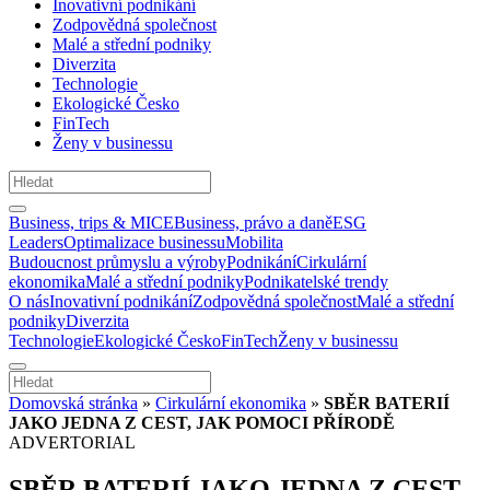
Inovativní podnikání
Zodpovědná společnost
Malé a střední podniky
Diverzita
Technologie
Ekologické Česko
FinTech
Ženy v businessu
Business, trips & MICE
Business, právo a daně
ESG
Leaders
Optimalizace businessu
Mobilita
Budoucnost průmyslu a výroby
Podnikání
Cirkulární
ekonomika
Malé a střední podniky
Podnikatelské trendy
O nás
Inovativní podnikání
Zodpovědná společnost
Malé a střední
podniky
Diverzita
Technologie
Ekologické Česko
FinTech
Ženy v businessu
Domovská stránka
»
Cirkulární ekonomika
»
SBĚR BATERIÍ
JAKO JEDNA Z CEST, JAK POMOCI PŘÍRODĚ
ADVERTORIAL
SBĚR BATERIÍ JAKO JEDNA Z CEST,