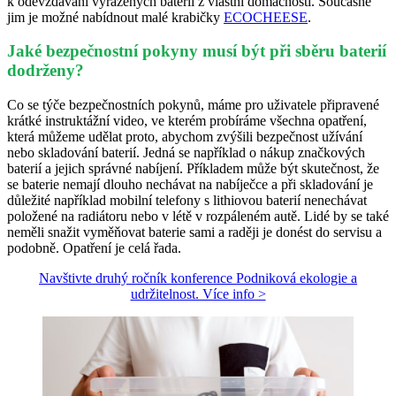
k odevzdávání vyřazených baterií z vlastní domácnosti. Současně
jim je možné nabídnout malé krabičky
ECOCHEESE
.
Jaké bezpečnostní pokyny musí být při sběru baterií
dodrženy?
Co se týče bezpečnostních pokynů, máme pro uživatele připravené
krátké instruktážní video, ve kterém probíráme všechna opatření,
která můžeme udělat proto, abychom zvýšili bezpečnost užívání
nebo skladování baterií. Jedná se například o nákup značkových
baterií a jejich správné nabíjení. Příkladem může být skutečnost, že
se baterie nemají dlouho nechávat na nabíječce a při skladování je
důležité například mobilní telefony s lithiovou baterií nenechávat
položené na radiátoru nebo v létě v rozpáleném autě. Lidé by se také
neměli snažit vyměňovat baterie sami a raději je donést do servisu a
podobně. Opatření je celá řada.
Navštivte druhý ročník konference Podniková ekologie a
udržitelnost. Více info >