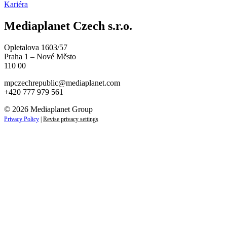
Kariéra
Mediaplanet Czech s.r.o.
Opletalova 1603/57
Praha 1 – Nové Město
110 00
mpczechrepublic@mediaplanet.com
+420 777 979 561
© 2026 Mediaplanet Group
Privacy Policy
|
Revise privacy settings
Close
this
module
ZAJÍMAJÍ VÁS NOVINKY ZE SVĚTA
PODNIKÁNÍ?
Přihlaste se k odběru našich novinek a zůstaňte vždy v
obraze.