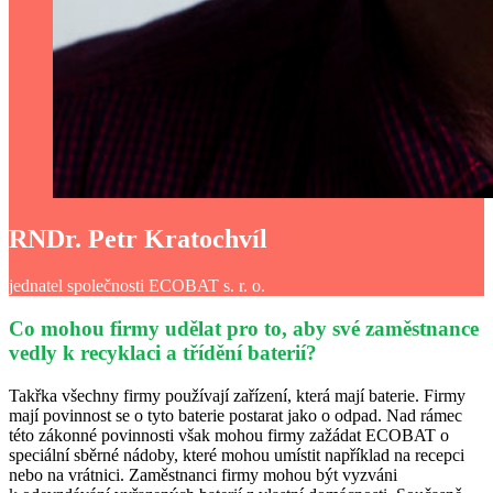
RNDr. Petr Kratochvíl
jednatel společnosti ECOBAT s. r. o.
Co mohou firmy udělat pro to, aby své zaměstnance
vedly k recyklaci a třídění baterií?
Takřka všechny firmy používají zařízení, která mají baterie. Firmy
mají povinnost se o tyto baterie postarat jako o odpad. Nad rámec
této zákonné povinnosti však mohou firmy zažádat ECOBAT o
speciální sběrné nádoby, které mohou umístit například na recepci
nebo na vrátnici. Zaměstnanci firmy mohou být vyzváni