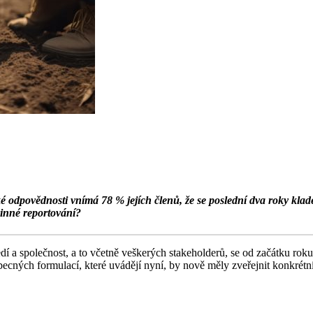
dpovědnosti vnímá 78 % jejích členů, že se poslední dva roky klade v
ovinné reportování?
dí a společnost, a to včetně veškerých stakeholderů, se od začátku rok
cných formulací, které uvádějí nyní, by nově měly zveřejnit konkrétní 