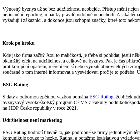
Výnosný byznys už se bez udržitelnosti neobejde. Přístup mění nejen z
nefinanční reporting, u banky pravděpodobně nepochodí. A jaká témat
vyžadují i zákazníci, a dokonce jsou schopni značky, které toto nekom
Krok po kroku
Kde jako firma začít? Jsou to maličkosti, je třeba si pohlídat, jestli
okamžitý efekt na udržitelnost a celkově na byznys. Pak je čas přikr
protikorupční opatření, měření emisí nebo využití obnovitelných zdrojů
současně o tom interně informovat a vysvětlovat, proč je to potřeba. U
ESG Rating
S daty a odbornou zpětnou vazbou pomáhá
ESG Rating
, žebříček ud
byznysový vysokoškolský program CEMS z Fakulty podnikohospodářsk
na HDP České republiky v roce 2021.
Udržitelnost není marketing
ESG Rating hodnotí hlavně to, jak podrobně se firmy jednotlivým té
komunikuje pouze to hezké. Rating, a potažmo legislativou vyžadované