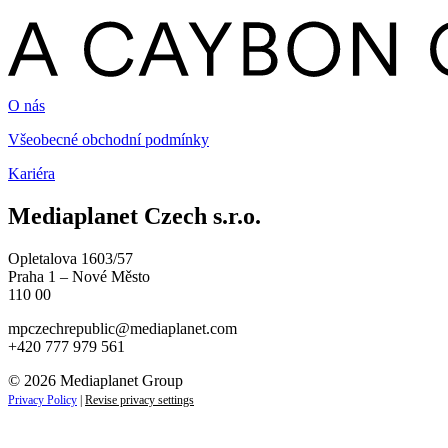
O nás
Všeobecné obchodní podmínky
Kariéra
Mediaplanet Czech s.r.o.
Opletalova 1603/57
Praha 1 – Nové Město
110 00
mpczechrepublic@mediaplanet.com
+420 777 979 561
© 2026 Mediaplanet Group
Privacy Policy
|
Revise privacy settings