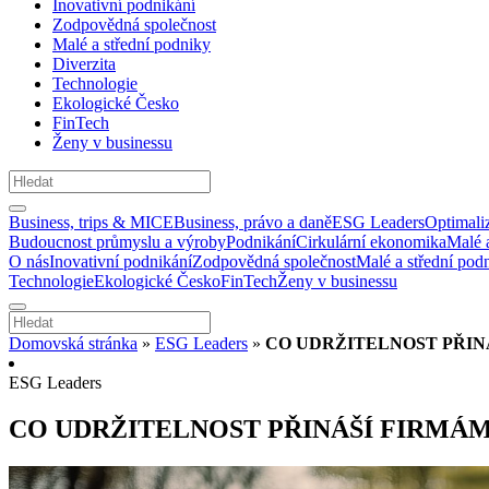
Inovativní podnikání
Zodpovědná společnost
Malé a střední podniky
Diverzita
Technologie
Ekologické Česko
FinTech
Ženy v businessu
Business, trips & MICE
Business, právo a daně
ESG Leaders
Optimali
Budoucnost průmyslu a výroby
Podnikání
Cirkulární ekonomika
Malé 
O nás
Inovativní podnikání
Zodpovědná společnost
Malé a střední pod
Technologie
Ekologické Česko
FinTech
Ženy v businessu
Domovská stránka
»
ESG Leaders
»
CO UDRŽITELNOST PŘIN
ESG Leaders
CO UDRŽITELNOST PŘINÁŠÍ FIRMÁ