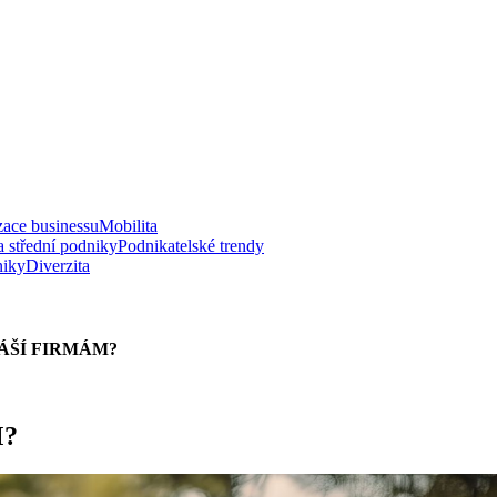
zace businessu
Mobilita
a střední podniky
Podnikatelské trendy
niky
Diverzita
ÁŠÍ FIRMÁM?
M?