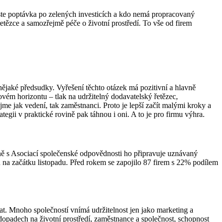
roste poptávka po zelených investicích a kdo nemá propracovaný
tězce a samozřejmě péče o životní prostředí. To vše od firem
í nějaké předsudky. Vyřešení těchto otázek má pozitivní a hlavně
vém horizontu – tlak na udržitelný dodavatelský řetězec,
ijme jak vedení, tak zaměstnanci. Proto je lepší začít malými kroky a
tegii v praktické rovině pak táhnou i oni. A to je pro firmu výhra.
ečně s Asociací společenské odpovědnosti ho připravuje uznávaný
 začátku listopadu. Před rokem se zapojilo 87 firem s 22% podílem
t. Mnoho společností vnímá udržitelnost jen jako marketing a
dopadech na životní prostředí, zaměstnance a společnost, schopnost