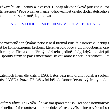
ákazníci, ale i banky a investoři. Hledají nízkouhlíkové příležitosti, 
a rezonují? Péče o zaměstnance, odpovědnost celého dodavatelského ře
unikují transparentně, bojkotovat.
JAK SI VEDOU ČESKÉ FIRMY V UDRŽITELNOSTI?
 někde zbytečně neplýtváme nebo v naší firemní kultuře a kolektivu nebuj
očit ke komplexnějším krokům, které nesou ovoce v dlouhodobějším časo
 energie. Firma ale může být udržitelná jedině tehdy, když tuto vizi př
 spousty firem se pak zaměstnanci stávají ambasadory udržitelnosti. Stra
ržitelných firem dle kritérií ESG. Letos běží jeho druhý ročník a spol
é VŠE v Praze. Přihlašování běží do konce června, výsledky budou na
matům v rámci ESG věnují a jak transparentně jsou schopné komunikova
 nefinanční reportování, ale sleduje reálné a vyčíslitelné povědomí o 