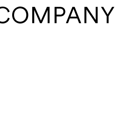
Close
this