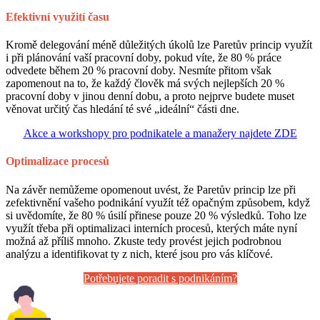
Efektivní využití času
Kromě delegování méně důležitých úkolů lze Paretův princip využít
i při plánování vaší pracovní doby, pokud víte, že 80 % práce
odvedete během 20 % pracovní doby. Nesmíte přitom však
zapomenout na to, že každý člověk má svých nejlepších 20 %
pracovní doby v jinou denní dobu, a proto nejprve budete muset
věnovat určitý čas hledání té své „ideální“ části dne.
Akce a workshopy pro podnikatele a manažery najdete ZDE
Optimalizace procesů
Na závěr nemůžeme opomenout uvést, že Paretův princip lze při
zefektivnění vašeho podnikání využít též opačným způsobem, když
si uvědomíte, že 80 % úsilí přinese pouze 20 % výsledků. Toho lze
využít třeba při optimalizaci interních procesů, kterých máte nyní
možná až příliš mnoho. Zkuste tedy provést jejich podrobnou
analýzu a identifikovat ty z nich, které jsou pro vás klíčové.
Potřebujete poradit s podnikáním?