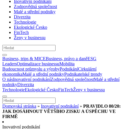
Inovativní podnikání
Zodpovědná společnost
Malé a střední podniky
Diverzita
Technologie
Ekologické Česko
FinTech
Ženy v businessu
Business, trips & MICE
Business, právo a daně
ESG
Leaders
Optimalizace businessu
Mobilita
Budoucnost průmyslu a výroby
Podnikání
Cirkulární
ekonomika
Malé a střední podniky
Podnikatelské trendy
O nás
Inovativní podnikání
Zodpovědná společnost
Malé a střední
podniky
Diverzita
Technologie
Ekologické Česko
FinTech
Ženy v businessu
Domovská stránka
»
Inovativní podnikání
»
PRAVIDLO 80/20:
JAK DOSÁHNOUT VĚTŠÍHO ZISKU A ÚSPĚCHU VE
FIRMĚ
Inovativní podnikání