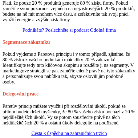
Platí, že pouze 20 % produktů generuje 80 % zisku firmy. Pokud
zaměříte svou pozornost zejména na nejziskovějších 20 % produktů,
budete na ně mít mnohem více času, a zefektivníte tak svoji práci,
využití energie a zvýšíte zisk firmy.
Podnikáte? Poslechněte si podcast Odolná firma
Segmentace zákazníků
Pokud vyjdeme z Paretova principu i v tomto případě, zjistíme, že
80 % zisku z vašeho podnikání máte díky 20 % zákazníků.
Identifikujte tedy tuto klíčovou skupinu a rozdělte ji na segmenty. V
marketingové strategii se pak zaměřte cíleně právě na tyto zákazníky
a personalizujte svou nabídku tak, abyste oslovili jim podobné
osoby.
Delegování práce
Paretův princip můžete využít i při rozdělování úkolů, pokud se
přitom budete držet myšlenky, že 80 % vašeho zisku pochází z 20 %
nejdůležitějších úkolů. Vy se potom soustřeďte právě na těch
nejdůležitějších 20 % a ostatní úkoly delegujte na podřízené.
Cesta k úspěchu na zahraničních trzích