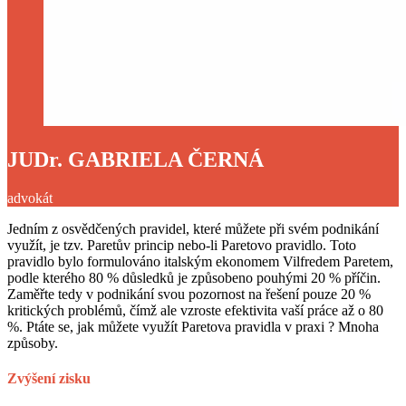
JUDr. GABRIELA ČERNÁ
advokát
Jedním z osvědčených pravidel, které můžete při svém podnikání
využít, je tzv. Paretův princip nebo-li Paretovo pravidlo. Toto
pravidlo bylo formulováno italským ekonomem Vilfredem Paretem,
podle kterého 80 % důsledků je způsobeno pouhými 20 % příčin.
Zaměřte tedy v podnikání svou pozornost na řešení pouze 20 %
kritických problémů, čímž ale vzroste efektivita vaší práce až o 80
%. Ptáte se, jak můžete využít Paretova pravidla v praxi ? Mnoha
způsoby.
Zvýšení zisku