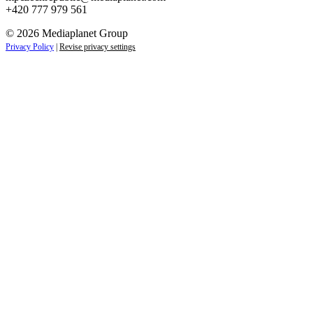
+420 777 979 561
© 2026 Mediaplanet Group
Privacy Policy
|
Revise privacy settings
Close
this
module
ZAJÍMAJÍ VÁS NOVINKY ZE SVĚTA
PODNIKÁNÍ?
Přihlaste se k odběru našich novinek a zůstaňte vždy v
obraze.
Váš e-mail
Přihlásit se
jan.novak@email.cz