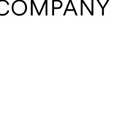
Close
this
module