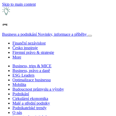
Skip to main content
.png
Business a podnikání
Novinky, informace a příběhy
Finanční nezávislost
Česko inspiruje
Firemní právo & strategie
More
Business, trips & MICE
Business, právo a daně
ESG Leaders
Optimalizace businessu
Mobilita
Budoucnost průmyslu a výroby
Podnikání
Cirkulární ekonomika
Malé a střední podniky
Podnikatelské trendy
O nás