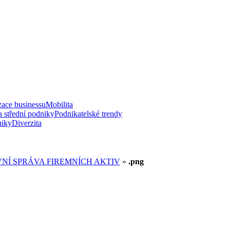
zace businessu
Mobilita
a střední podniky
Podnikatelské trendy
niky
Diverzita
VNÍ SPRÁVA FIREMNÍCH AKTIV
»
.png