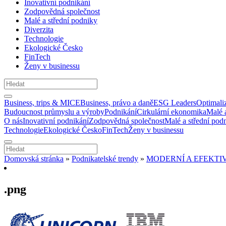
Inovativní podnikání
Zodpovědná společnost
Malé a střední podniky
Diverzita
Technologie
Ekologické Česko
FinTech
Ženy v businessu
Business, trips & MICE
Business, právo a daně
ESG Leaders
Optimali
Budoucnost průmyslu a výroby
Podnikání
Cirkulární ekonomika
Malé 
O nás
Inovativní podnikání
Zodpovědná společnost
Malé a střední pod
Technologie
Ekologické Česko
FinTech
Ženy v businessu
Domovská stránka
»
Podnikatelské trendy
»
MODERNÍ A EFEKTI
.png