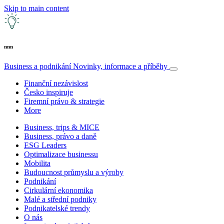
Skip to main content
nnn
Business a podnikání
Novinky, informace a příběhy
Finanční nezávislost
Česko inspiruje
Firemní právo & strategie
More
Business, trips & MICE
Business, právo a daně
ESG Leaders
Optimalizace businessu
Mobilita
Budoucnost průmyslu a výroby
Podnikání
Cirkulární ekonomika
Malé a střední podniky
Podnikatelské trendy
O nás