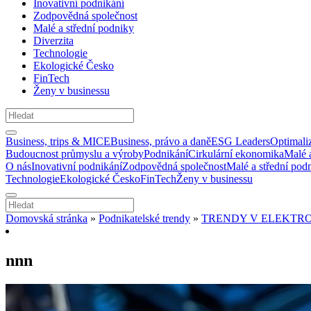
Inovativní podnikání
Zodpovědná společnost
Malé a střední podniky
Diverzita
Technologie
Ekologické Česko
FinTech
Ženy v businessu
Business, trips & MICE
Business, právo a daně
ESG Leaders
Optimali
Budoucnost průmyslu a výroby
Podnikání
Cirkulární ekonomika
Malé 
O nás
Inovativní podnikání
Zodpovědná společnost
Malé a střední pod
Technologie
Ekologické Česko
FinTech
Ženy v businessu
Domovská stránka
»
Podnikatelské trendy
»
TRENDY V ELEKTRO
nnn