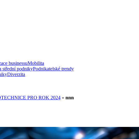
zace businessu
Mobilita
a střední podniky
Podnikatelské trendy
niky
Diverzita
TECHNICE PRO ROK 2024
»
nnn