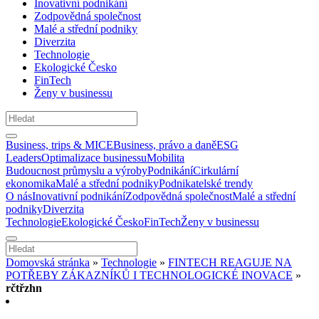
Inovativní podnikání
Zodpovědná společnost
Malé a střední podniky
Diverzita
Technologie
Ekologické Česko
FinTech
Ženy v businessu
Business, trips & MICE
Business, právo a daně
ESG
Leaders
Optimalizace businessu
Mobilita
Budoucnost průmyslu a výroby
Podnikání
Cirkulární
ekonomika
Malé a střední podniky
Podnikatelské trendy
O nás
Inovativní podnikání
Zodpovědná společnost
Malé a střední
podniky
Diverzita
Technologie
Ekologické Česko
FinTech
Ženy v businessu
Domovská stránka
»
Technologie
»
FINTECH REAGUJE NA
POTŘEBY ZÁKAZNÍKŮ I TECHNOLOGICKÉ INOVACE
»
rčtřzhn