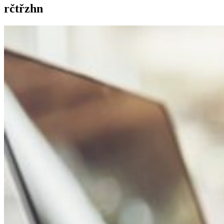
rčtřzhn