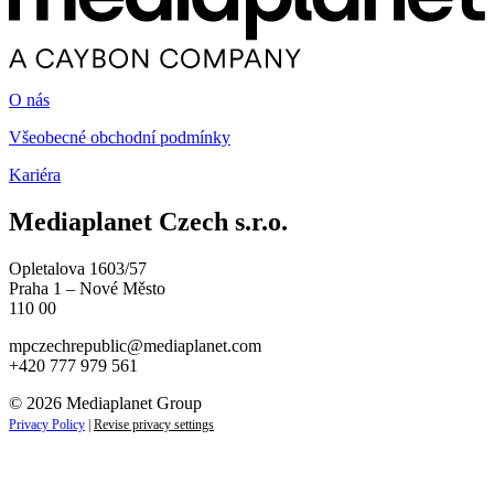
O nás
Všeobecné obchodní podmínky
Kariéra
Mediaplanet Czech s.r.o.
Opletalova 1603/57
Praha 1 – Nové Město
110 00
mpczechrepublic@mediaplanet.com
+420 777 979 561
© 2026 Mediaplanet Group
Privacy Policy
|
Revise privacy settings
Close
this
module