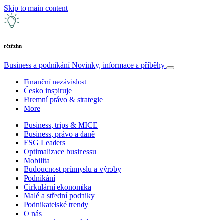
Skip to main content
rčtřzhn
Business a podnikání
Novinky, informace a příběhy
Finanční nezávislost
Česko inspiruje
Firemní právo & strategie
More
Business, trips & MICE
Business, právo a daně
ESG Leaders
Optimalizace businessu
Mobilita
Budoucnost průmyslu a výroby
Podnikání
Cirkulární ekonomika
Malé a střední podniky
Podnikatelské trendy
O nás