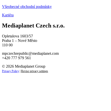
Všeobecné obchodní podmínky
Kariéra
Mediaplanet Czech s.r.o.
Opletalova 1603/57
Praha 1 – Nové Město
110 00
mpczechrepublic@mediaplanet.com
+420 777 979 561
© 2026 Mediaplanet Group
Privacy Policy
|
Revise privacy settings
Close
this
module
ZAJÍMAJÍ VÁS NOVINKY ZE SVĚTA
PODNIKÁNÍ?