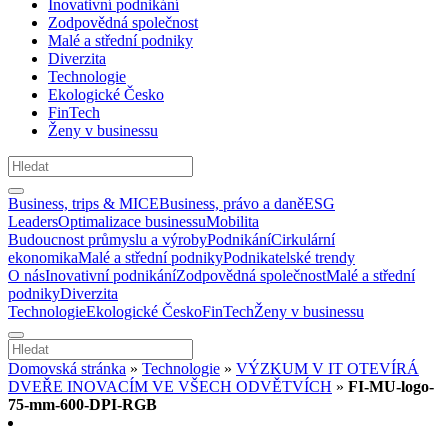
Inovativní podnikání
Zodpovědná společnost
Malé a střední podniky
Diverzita
Technologie
Ekologické Česko
FinTech
Ženy v businessu
Business, trips & MICE
Business, právo a daně
ESG
Leaders
Optimalizace businessu
Mobilita
Budoucnost průmyslu a výroby
Podnikání
Cirkulární
ekonomika
Malé a střední podniky
Podnikatelské trendy
O nás
Inovativní podnikání
Zodpovědná společnost
Malé a střední
podniky
Diverzita
Technologie
Ekologické Česko
FinTech
Ženy v businessu
Domovská stránka
»
Technologie
»
VÝZKUM V IT OTEVÍRÁ
DVEŘE INOVACÍM VE VŠECH ODVĚTVÍCH
»
FI-MU-logo-
75-mm-600-DPI-RGB