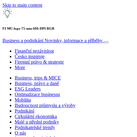
Skip to main content
FI-MU-logo-75-mm-600-DPI-RGB
Business a podnikání
Novinky, informace a příběhy
Finanční nezávislost
Česko inspiruje
Firemní právo & strategie
More
Business, trips & MICE
Business, právo a daně
ESG Leaders
Optimalizace businessu
Mobilita
Budoucnost průmyslu a výroby
Podnikání
Cirkulární ekonomika
Malé a střední podniky
Podnikatelské trendy
O nás