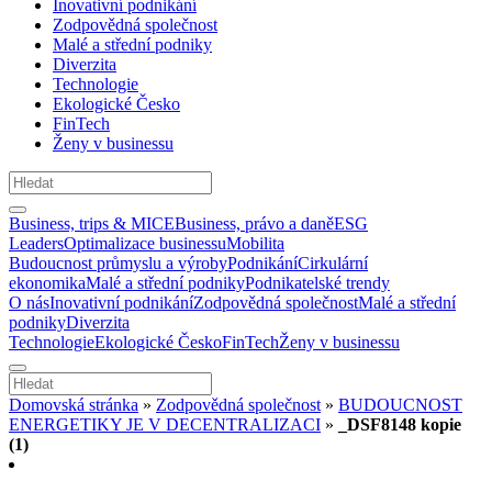
Inovativní podnikání
Zodpovědná společnost
Malé a střední podniky
Diverzita
Technologie
Ekologické Česko
FinTech
Ženy v businessu
Business, trips & MICE
Business, právo a daně
ESG
Leaders
Optimalizace businessu
Mobilita
Budoucnost průmyslu a výroby
Podnikání
Cirkulární
ekonomika
Malé a střední podniky
Podnikatelské trendy
O nás
Inovativní podnikání
Zodpovědná společnost
Malé a střední
podniky
Diverzita
Technologie
Ekologické Česko
FinTech
Ženy v businessu
Domovská stránka
»
Zodpovědná společnost
»
BUDOUCNOST
ENERGETIKY JE V DECENTRALIZACI
»
_DSF8148 kopie
(1)