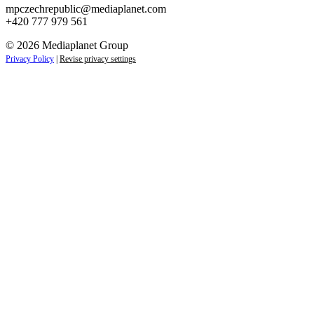
mpczechrepublic@mediaplanet.com
+420 777 979 561
© 2026 Mediaplanet Group
Privacy Policy
|
Revise privacy settings
Close
this
module
ZAJÍMAJÍ VÁS NOVINKY ZE SVĚTA
PODNIKÁNÍ?
Přihlaste se k odběru našich novinek a zůstaňte vždy v
obraze.
Váš e-mail
Přihlásit se
jan.novak@email.cz